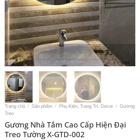
Trang chủ
/
Sản phẩm
/
Phụ Kiện, Trang Trí, Decor
/
Gương
Treo
Gương Nhà Tắm Cao Cấp Hiện Đại
Treo Tường X-GTD-002