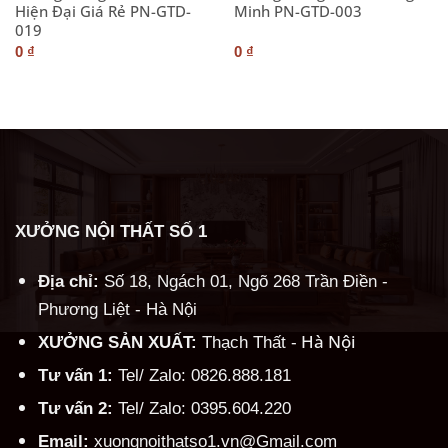
Hiện Đại Giá Rẻ PN-GTD-
Minh PN-GTD-003
019
0
₫
0
₫
XƯỞNG NỘI THẤT SỐ 1
Địa chỉ:
Số 18, Ngách 01, Ngõ 268 Trần Điền -
Phương Liệt - Hà Nội
Hà Nội
XƯỞNG SẢN XUẤT:
Thạch Thất -
Tư vấn 1:
Tel/ Zalo: 0826.888.181
Tư vấn 2:
Tel/ Zalo: 0395.604.220
Email:
xuongnoithatso1.vn@Gmail.com