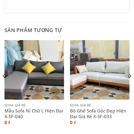
SẢN PHẨM TƯƠNG TỰ
SOFA GIÁ RẺ
SOFA GIÁ RẺ
Mẫu Sofa Nỉ Chữ L Hiện Đại
Bộ Ghế Sofa Góc Đẹp Hiện
X-SF-040
Đại Giá Rẻ X-SF-033
0
₫
0
₫