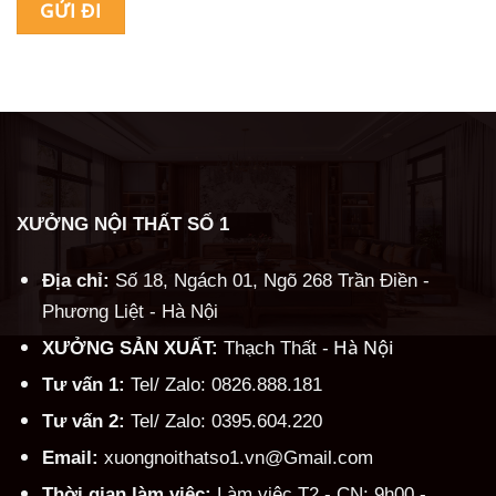
Alternative:
XƯỞNG NỘI THẤT SỐ 1
Địa chỉ:
Số 18, Ngách 01, Ngõ 268 Trần Điền -
Phương Liệt - Hà Nội
Hà Nội
XƯỞNG SẢN XUẤT:
Thạch Thất -
Tư vấn 1:
Tel/ Zalo: 0826.888.181
Tư vấn 2:
Tel/ Zalo: 0395.604.220
Email:
xuongnoithatso1.vn@Gmail.com
Thời gian làm việc:
Làm việc T2 - CN: 9h00 -