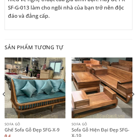
SF-G-013 làm cho ngôi nhà của bạn trở nên độc
đáo và đẳng cấp.
SẢN PHẨM TƯƠNG TỰ
SOFA GỖ
SOFA GỖ
Sofa Gỗ Hiện Đại Đẹp SFG-
Ghế Sofa Gỗ Đẹp SFG-X-9
X-10
0
₫