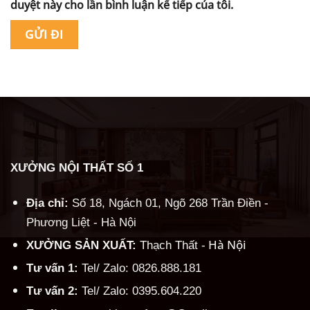
duyệt này cho lần bình luận kế tiếp của tôi.
Alternative:
XƯỞNG NỘI THẤT SỐ 1
Địa chỉ:
Số 18, Ngách 01, Ngõ 268 Trần Điền -
Phương Liệt - Hà Nội
Hà Nội
XƯỞNG SẢN XUẤT:
Thạch Thất -
Tư vấn 1:
Tel/ Zalo: 0826.888.181
Tư vấn 2:
Tel/ Zalo: 0395.604.220