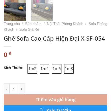
Trang chủ
/
Sản phẩm
/
Nội Thất Phòng Khách
/
Sofa Phòng
Khách
/
Sofa Giá Rẻ
Ghế Sofa Cao Cấp Hiện Đại X-SF-054
₫
0
Alternative:
Kích Thước
1m2
1m4
1m6
1m8
Thêm vào giỏ hàng
Zalo Tư Vấn