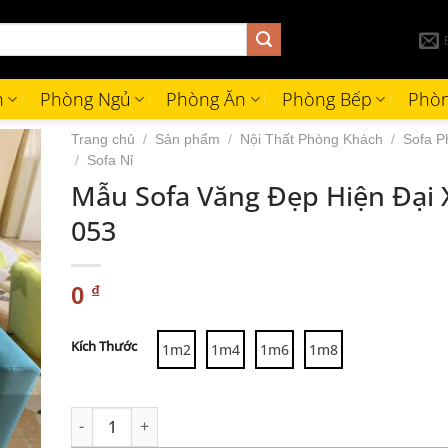
h
Phòng Ngủ
Phòng Ăn
Phòng Bếp
Phòn
Trang chủ
/
Sản phẩm
/
Nội Thất Phòng Khách
/
Sofa P
/
Sofa Nỉ
Mẫu Sofa Văng Đẹp Hiện Đại 
053
0
₫
Alternative:
Kích Thước
1m2
1m4
1m6
1m8