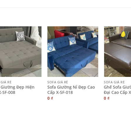
+
+
 GIÁ RẺ
SOFA GIÁ RẺ
SOFA GIÁ RẺ
 Giường Đẹp Hiện
Sofa Giường Nỉ Đẹp Cao
Ghế Sofa Giư
X-SF-008
Cấp X-SF-018
Đại Cao Cấp X
0
₫
0
₫