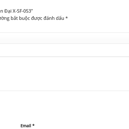
n Đại X-SF-053”
ường bắt buộc được đánh dấu
*
Email
*