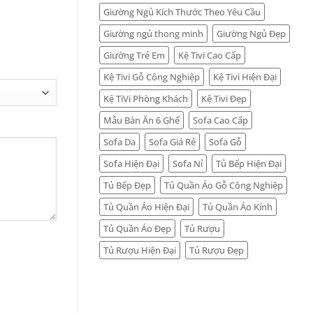
Giường Ngủ Kích Thước Theo Yêu Cầu
Giường ngủ thong minh
Giường Ngủ Đẹp
Giường Trẻ Em
Kệ Tivi Cao Cấp
Kệ Tivi Gỗ Công Nghiệp
Kệ Tivi Hiện Đại
Kệ TiVi Phòng Khách
Kệ Tivi Đẹp
Mẫu Bàn Ăn 6 Ghế
Sofa Cao Cấp
Sofa Da
Sofa Giá Rẻ
Sofa Gỗ
Sofa Hiện Đại
Sofa Nỉ
Tủ Bếp Hiện Đại
Tủ Bếp Đẹp
Tủ Quần Áo Gỗ Công Nghiệp
Tủ Quần Áo Hiện Đại
Tủ Quần Áo Kính
Tủ Quần Áo Đẹp
Tủ Rượu
Tủ Rượu Hiện Đại
Tủ Rượu Đẹp