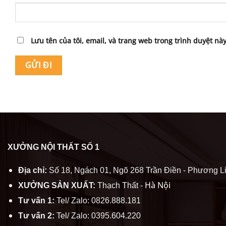
Lưu tên của tôi, email, và trang web trong trình duyệt này
XƯỞNG NỘI THẤT SỐ 1
Địa chỉ:
Số 18, Ngách 01, Ngõ 268 Trần Điền - Phương Li
Hà Nội
XƯỞNG SẢN XUẤT:
Thạch Thất -
Tư vấn 1:
Tel/ Zalo: 0826.888.181
Tư vấn 2:
Tel/ Zalo: 0395.604.220