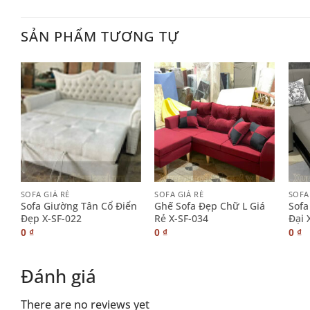
SẢN PHẨM TƯƠNG TỰ
+
+
+
SOFA GIÁ RẺ
SOFA GIÁ RẺ
SOFA
Sofa Giường Tân Cổ Điển
Ghế Sofa Đẹp Chữ L Giá
Sofa
Đẹp X-SF-022
Rẻ X-SF-034
Đại 
0
₫
0
₫
0
₫
Đánh giá
There are no reviews yet