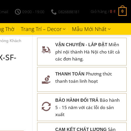
Giỏ hàng /
Email
09:00 - 19:00
0826888181
0
0
₫
g Thờ
Trang Trí – Decor
Mẫu Mới Nhất
hòng Khách
Miễn
VẬN CHUYỂN - LẮP ĐẶT
phí nội thành Hà Nội cho tất cả
X-SF-
các đơn hàng.
Phương thức
THANH TOÁN
thanh toán linh hoạt
Bảo hành
BẢO HÀNH ĐỔI TRẢ
5 - 15 năm với các lỗi do sản
xuất
Sản
CAM KẾT CHẤT LƯỢNG