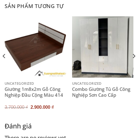
SẢN PHẨM TƯƠNG TỰ
UNCATEGORIZED
UNCATEGORIZED
Giường 1m8x2m Gỗ Công
Combo Giường Tủ Gỗ Công
Nghiệp Đầu Cộng Màu 414
Nghiệp Sơn Cao Cấp
Giá
Giá
3.700.000
₫
2.900.000
₫
gốc
hiện
là:
tại
3.700.000 ₫.
là:
.000 ₫.
2.900.000 ₫.
Đánh giá
There are no reviews yet