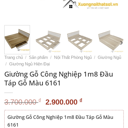
Trang chủ
/
Sản phẩm
/
Nội Thất Phòng Ngủ
/
Giường Ngủ
/
Giường Ngủ Hiện Đại
Giường Gỗ Công Nghiệp 1m8 Đầu
Táp Gỗ Màu 6161
Giá
Giá
₫
₫
3.700.000
2.900.000
gốc
hiện
là:
tại
Giường Gỗ Công Nghiệp 1m8 Đầu Táp Gỗ Màu
3.700.000 ₫.
là:
6161