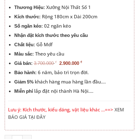
2.900.000 ₫.
Xưởng Nội Thất Số 1
Thương Hiệu:
Rộng 180cm x Dài 200cm
Kích thước:
02 ngăn kéo
Số ngăn kéo:
Nhận đặt kích thước theo yêu cầu
Gỗ Mdf
Chất liệu:
Theo yêu cầu
Màu sắc:
₫
₫
Giá bán:
3.700.000
2.900.000
6 năm, bảo trì trọn đời.
Bảo hành:
khách hàng mua hàng lần đầu….
Giảm 5%
lắp đặt nội thành Hà Nội….
Miễn phí
Lưu ý: Kích thước, kiểu dáng, vật liệu khác …==>
XEM
BÁO GIÁ TẠI ĐÂY
Giường Gỗ Công Nghiệp 1m8 Đầu Táp Gỗ Màu 6161 số l
Alternative: