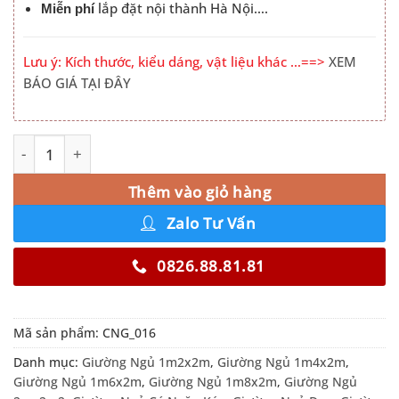
lắp đặt nội thành Hà Nội….
Miễn phí
Lưu ý: Kích thước, kiểu dáng, vật liệu khác …==>
XEM
BÁO GIÁ TẠI ĐÂY
Giường Tủ Gỗ Công Nghiệp Cao Cấp Có Ngăn Kéo CNG_01
Alternative:
Thêm vào giỏ hàng
Zalo Tư Vấn
0826.88.81.81
Mã sản phẩm:
CNG_016
Danh mục:
Giường Ngủ 1m2x2m
,
Giường Ngủ 1m4x2m
,
Giường Ngủ 1m6x2m
,
Giường Ngủ 1m8x2m
,
Giường Ngủ