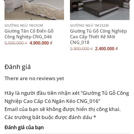
GIƯỜNG NGỦ 1M2X2M
GIƯỜNG NGỦ 1M2X2M
Giường Tân Cổ Điển Gỗ
Giường Tủ Gỗ Công Nghiệp
Công Nghiệp CNG_046
Cao Cấp Thiết Kế Mới
CNG_018
Giá
Giá
5.500.000
₫
4.900.000
₫
gốc
hiện
Giá
Giá
2.900.000
₫
2.400.000
₫
là:
tại
gốc
hiện
5.500.000 ₫.
là:
là:
tại
.000 ₫.
4.900.000 ₫.
2.900.000 ₫.
là:
2.400.0
Đánh giá
There are no reviews yet
Hãy là người đầu tiên nhận xét “Giường Tủ Gỗ Công
Nghiệp Cao Cấp Có Ngăn Kéo CNG_016”
Email của bạn sẽ không được hiển thị công khai.
Các trường bắt buộc được đánh dấu
*
Đánh giá của bạn