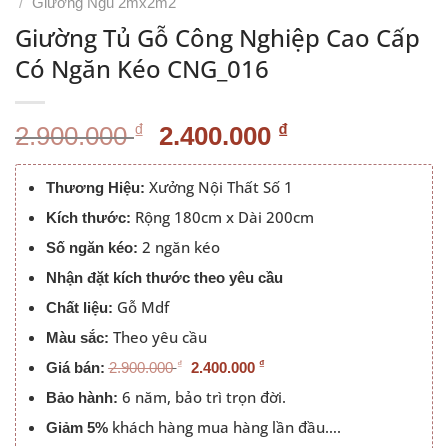
/
Giường Ngủ 2mx2m2
Giường Tủ Gỗ Công Nghiệp Cao Cấp
Có Ngăn Kéo CNG_016
Giá
Giá
₫
₫
2.900.000
2.400.000
gốc
hiện
là:
tại
Xưởng Nội Thất Số 1
Thương Hiệu:
2.900.000 ₫.
là:
Rộng 180cm x Dài 200cm
Kích thước:
2.400.000 ₫.
2 ngăn kéo
Số ngăn kéo:
Nhận đặt kích thước theo yêu cầu
Gỗ Mdf
Chất liệu:
Theo yêu cầu
Màu sắc:
₫
₫
Giá bán:
2.900.000
2.400.000
6 năm, bảo trì trọn đời.
Bảo hành:
khách hàng mua hàng lần đầu….
Giảm 5%