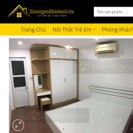
Bỏ
Tìm
qua
kiếm:
nội
dung
Trang Chủ
Nội Thất Trẻ Em
Phòng Khác