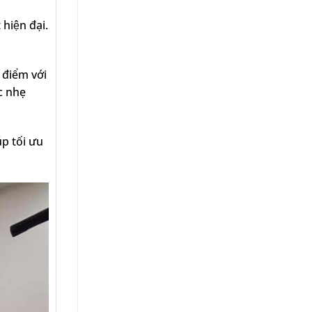
hiện đại.
hi điểm với
c nhẹ
́p tối ưu