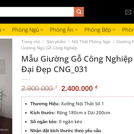
h
Phòng Ngủ
Phòng Ăn
Phòng Bếp
Phòn
Trang chủ
/
Sản phẩm
/
Nội Thất Phòng Ngủ
/
Giường 
Giường Ngủ Gỗ Công Nghiệp
Mẫu Giường Gỗ Công Nghiệp
Đại Đẹp CNG_031
Giá
Giá
2.900.000
₫
2.400.000
₫
gốc
hiện
là:
tại
Xưởng Nội Thất Số 1
Thương Hiệu:
2.900.000 ₫.
là:
Rộng 180cm x Dài 200cm
Kích thước:
2.400.000 
0 ngăn kéo
Số ngăn kéo:
Nhận đặt kích thước theo yêu cầu