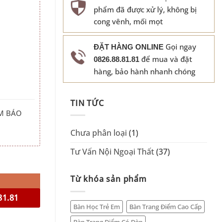
phẩm đã được xử lý, không bị
cong vênh, mối mọt
Gọi ngay
ĐẶT HÀNG ONLINE
để mua và đặt
0826.88.81.81
hàng, bảo hành nhanh chóng
TIN TỨC
M BÁO
Chưa phân loại
(1)
Tư Vấn Nội Ngoại Thất
(37)
 lượng
Từ khóa sản phẩm
81.81
Bàn Học Trẻ Em
Bàn Trang Điểm Cao Cấp
Bàn Trang Điểm Có Đèn