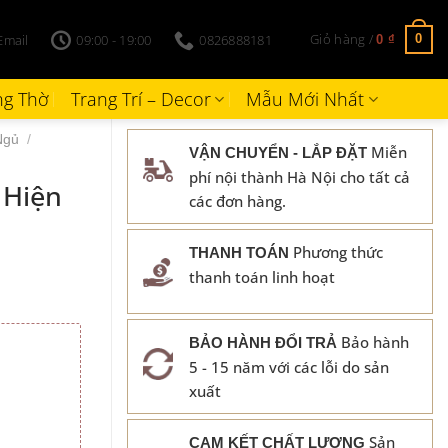
Giỏ hàng /
Email
09:00 - 19:00
0826888181
0
0
₫
g Thờ
Trang Trí – Decor
Mẫu Mới Nhất
Ngủ
/
Miễn
VẬN CHUYỂN - LẮP ĐẶT
phí nội thành Hà Nội cho tất cả
 Hiện
các đơn hàng.
Phương thức
THANH TOÁN
thanh toán linh hoạt
Bảo hành
BẢO HÀNH ĐỔI TRẢ
5 - 15 năm với các lỗi do sản
₫.
xuất
Sản
CAM KẾT CHẤT LƯỢNG