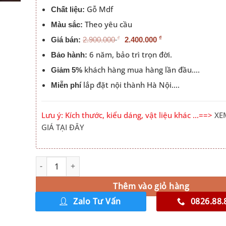
Gỗ Mdf
Chất liệu:
Theo yêu cầu
Màu sắc:
₫
₫
Giá bán:
2.900.000
2.400.000
6 năm, bảo trì trọn đời.
Bảo hành:
khách hàng mua hàng lần đầu….
Giảm 5%
lắp đặt nội thành Hà Nội….
Miễn phí
Lưu ý: Kích thước, kiểu dáng, vật liệu khác …==>
XE
GIÁ TẠI ĐÂY
Mẫu Giường Gỗ Công Nghiệp Hiện Đại Đẹp CNG_031 số
Alternative:
Thêm vào giỏ hàng
Zalo Tư Vấn
0826.88.