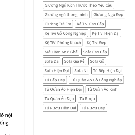
Giường Ngủ Kích Thước Theo Yêu Cầu
Giường ngủ thong minh
Giường Ngủ Đẹp
Giường Trẻ Em
Kệ Tivi Cao Cấp
Kệ Tivi Gỗ Công Nghiệp
Kệ Tivi Hiện Đại
Kệ TiVi Phòng Khách
Kệ Tivi Đẹp
Mẫu Bàn Ăn 6 Ghế
Sofa Cao Cấp
Sofa Da
Sofa Giá Rẻ
Sofa Gỗ
Sofa Hiện Đại
Sofa Nỉ
Tủ Bếp Hiện Đại
Tủ Bếp Đẹp
Tủ Quần Áo Gỗ Công Nghiệp
Tủ Quần Áo Hiện Đại
Tủ Quần Áo Kính
Tủ Quần Áo Đẹp
Tủ Rượu
Tủ Rượu Hiện Đại
Tủ Rượu Đẹp
ồ nội
sống.