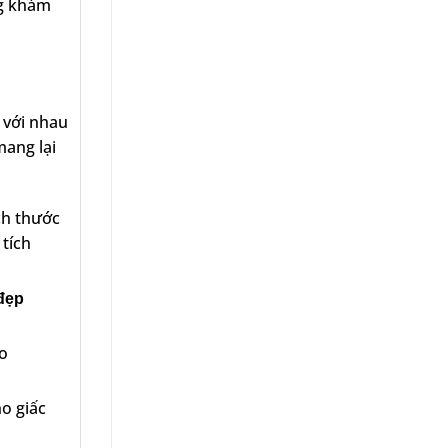
g khám
n
 với nhau
mang lại
́ch thước
tích
đẹp
ho
ho giấc