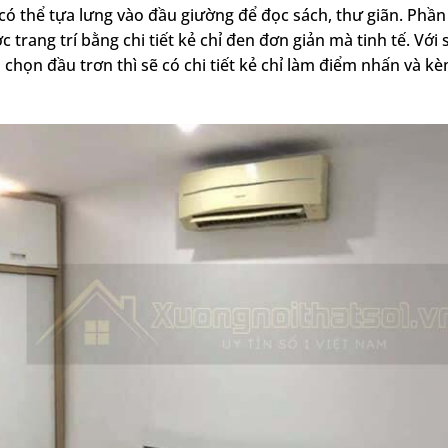
 có thể tựa lưng vào đầu giường để đọc sách, thư giãn. Phầ
c trang trí bằng chi tiết kẻ chỉ đen đơn giản mà tinh tế. Với
chọn đầu trơn thì sẽ có chi tiết kẻ chỉ làm điểm nhấn và 