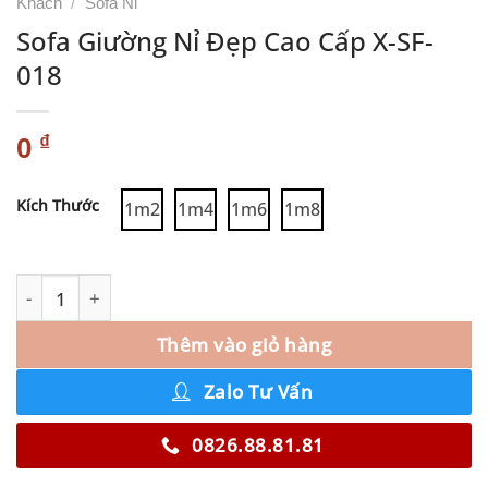
Khách
/
Sofa Nỉ
Sofa Giường Nỉ Đẹp Cao Cấp X-SF-
018
₫
0
Alternative:
Kích Thước
1m2
1m4
1m6
1m8
Thêm vào giỏ hàng
Zalo Tư Vấn
0826.88.81.81