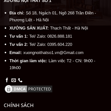
XƯỞNG NỘI THẤT SỐ 1
Địa chỉ:
Số 18, Ngách 01, Ngõ 268 Trần Điền -
Phương Liệt - Hà Nội
Hà Nội
XƯỞNG SẢN XUẤT:
Thạch Thất -
Tư vấn 1:
Tel/ Zalo: 0826.888.181
Tư vấn 2:
Tel/ Zalo: 0395.604.220
Email:
xuongnoithatso1.vn@Gmail.com
Thời gian làm việc:
Làm việc T2 - CN: 9h00 -
19h00
CHÍNH SÁCH