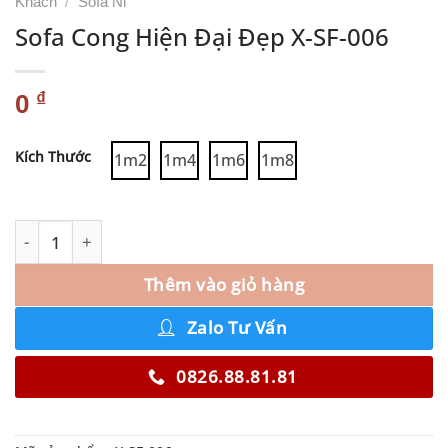
Khách
/
Sofa Nỉ
Sofa Cong Hiện Đại Đẹp X-SF-006
₫
0
Alternative:
Kích Thước
1m2
1m4
1m6
1m8
Thêm vào giỏ hàng
Zalo Tư Vấn
0826.88.81.81