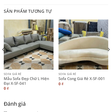
SẢN PHẨM TƯƠNG TỰ
SOFA GIÁ RẺ
SOFA GIÁ RẺ
Mẫu Sofa Đẹp Chữ L Hiện
Sofa Cong Giá Rẻ X-SF-001
Đại X-SF-041
0
₫
0
₫
Đánh giá