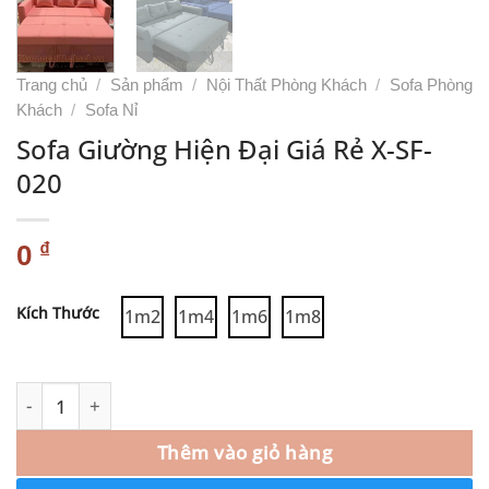
Trang chủ
/
Sản phẩm
/
Nội Thất Phòng Khách
/
Sofa Phòng
Khách
/
Sofa Nỉ
Sofa Giường Hiện Đại Giá Rẻ X-SF-
020
₫
0
Alternative:
Kích Thước
1m2
1m4
1m6
1m8
Thêm vào giỏ hàng