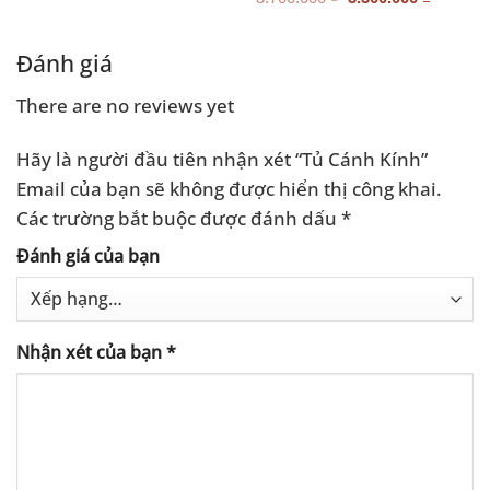
là:
tại
gốc
hiện
3.700.000 ₫.
là:
là:
tại
3.300.000 ₫.
3.700.000 ₫.
là:
3.300.0
Đánh giá
There are no reviews yet
Hãy là người đầu tiên nhận xét “Tủ Cánh Kính”
Email của bạn sẽ không được hiển thị công khai.
Các trường bắt buộc được đánh dấu
*
Đánh giá của bạn
Nhận xét của bạn
*