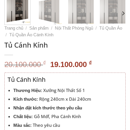
Trang chủ
/
Sản phẩm
/
Nội Thất Phòng Ngủ
/
Tủ Quần Áo
/
Tủ Quần Áo Cánh Kính
Tủ Cánh Kính
Giá
Giá
₫
₫
20.100.000
19.100.000
gốc
hiện
là:
tại
Tủ Cánh Kính
20.100.000 ₫.
là:
Xưởng Nội Thất Số 1
Thương Hiệu:
19.100.000
Rộng 240cm x Dài 240cm
Kích thước:
Nhận đặt kích thước theo yêu cầu
Gỗ Mdf, Pha Cánh Kính
Chất liệu:
Theo yêu cầu
Màu sắc: