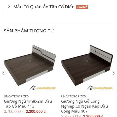
Mẫu Tủ Quần Áo Tân Cổ Điển
SẢN PHẨM TƯƠNG TỰ
UNCATEGORIZED
UNCATEGORIZED
Giường Ngủ 1m8x2m Đầu
Giường Ngủ Gỗ Công
Táp Gỗ Màu 413
Nghiệp Có Ngăn Kéo Đầu
Cộng Màu 407
Giá
Giá
3.700.000
₫
3.300.000
₫
gốc
hiện
Giá
Giá
3.700.000
₫
3.300.000
₫