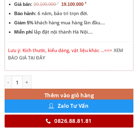
₫
₫
Giá bán:
20.100.000
19.100.000
6 năm, bảo trì trọn đời.
Bảo hành:
khách hàng mua hàng lần đầu….
Giảm 5%
lắp đặt nội thành Hà Nội….
Miễn phí
Lưu ý: Kích thước, kiểu dáng, vật liệu khác …==>
XEM
BÁO GIÁ TẠI ĐÂY
Tủ Cánh Kính số lượng
Alternative:
Thêm vào giỏ hàng
Zalo Tư Vấn
0826.88.81.81