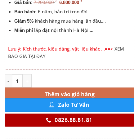
₫
₫
Giá bán:
7.200.000
6.800.000
6 năm, bảo trì trọn đời.
Bảo hành:
khách hàng mua hàng lần đầu….
Giảm 5%
lắp đặt nội thành Hà Nội….
Miễn phí
Lưu ý: Kích thước, kiểu dáng, vật liệu khác …==>
XEM
BÁO GIÁ TẠI ĐÂY
Tủ Quần Áo 2 Cánh Kính 2m số lượng
Alternative:
Thêm vào giỏ hàng
Zalo Tư Vấn
0826.88.81.81