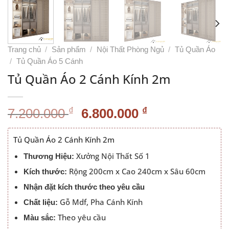
Trang chủ
/
Sản phẩm
/
Nội Thất Phòng Ngủ
/
Tủ Quần Áo
/
Tủ Quần Áo 5 Cánh
Tủ Quần Áo 2 Cánh Kính 2m
Giá
Giá
₫
₫
7.200.000
6.800.000
gốc
hiện
là:
tại
Tủ Quần Áo 2 Cánh Kính 2m
7.200.000 ₫.
là:
Xưởng Nội Thất Số 1
Thương Hiệu:
6.800.000 ₫.
Rộng 200cm x Cao 240cm x Sâu 60cm
Kích thước:
Nhận đặt kích thước theo yêu cầu
Gỗ Mdf, Pha Cánh Kính
Chất liệu:
Theo yêu cầu
Màu sắc: