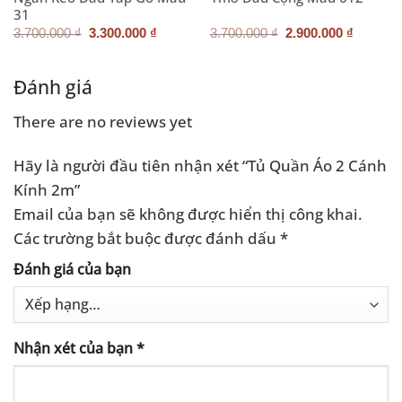
31
Giá
Giá
Giá
Giá
3.700.000
₫
3.300.000
₫
3.700.000
₫
2.900.000
₫
gốc
hiện
gốc
hiện
là:
tại
là:
tại
3.700.000 ₫.
là:
3.700.000 ₫.
là:
.000 ₫.
3.300.000 ₫.
2.900.0
Đánh giá
There are no reviews yet
Hãy là người đầu tiên nhận xét “Tủ Quần Áo 2 Cánh
Kính 2m”
Email của bạn sẽ không được hiển thị công khai.
Các trường bắt buộc được đánh dấu
*
Đánh giá của bạn
Nhận xét của bạn
*