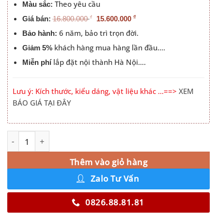
Theo yêu cầu
Màu sắc:
₫
₫
Giá bán:
16.800.000
15.600.000
6 năm, bảo trì trọn đời.
Bảo hành:
khách hàng mua hàng lần đầu….
Giảm 5%
lắp đặt nội thành Hà Nội….
Miễn phí
Lưu ý: Kích thước, kiểu dáng, vật liệu khác …==>
XEM
BÁO GIÁ TẠI ĐÂY
Tủ Quần Áo 3 Buồng Có Bàn Trang Điểm Màu 217LU số l
Alternative:
Thêm vào giỏ hàng
Zalo Tư Vấn
0826.88.81.81