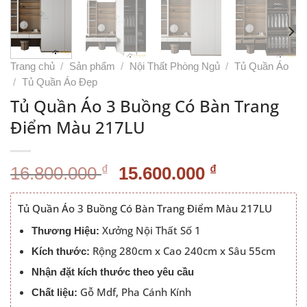
Trang chủ
/
Sản phẩm
/
Nội Thất Phòng Ngủ
/
Tủ Quần Áo
/
Tủ Quần Áo Đẹp
Tủ Quần Áo 3 Buồng Có Bàn Trang
Điểm Màu 217LU
Giá
Giá
₫
₫
16.800.000
15.600.000
gốc
hiện
là:
tại
Tủ Quần Áo 3 Buồng Có Bàn Trang Điểm Màu 217LU
16.800.000 ₫.
là:
Xưởng Nội Thất Số 1
Thương Hiệu:
15.600.000
Rộng 280cm x Cao 240cm x Sâu 55cm
Kích thước:
Nhận đặt kích thước theo yêu cầu
Gỗ Mdf, Pha Cánh Kính
Chất liệu: