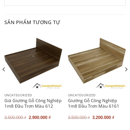
SẢN PHẨM TƯƠNG TỰ
UNCATEGORIZED
UNCATEGORIZED
Giá Giường Gỗ Công Nghiệp
Giường Gỗ Công Nghiệp
1m8 Đầu Trơn Màu 612
1m8 Đầu Trơn Màu 6161
Giá
Giá
Giá
Giá
3.500.000
₫
2.900.000
₫
3.500.000
₫
3.200.000
₫
gốc
hiện
gốc
hiện
là:
tại
là:
tại
3.500.000 ₫.
là:
3.500.000 ₫.
là: