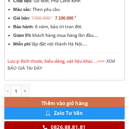
Gỗ Mdf, Pha Cánh Kính
Chất liệu:
Theo yêu cầu
Màu sắc:
₫
₫
Giá bán:
7.500.000
7.100.000
6 năm, bảo trì trọn đời.
Bảo hành:
khách hàng mua hàng lần đầu….
Giảm 5%
lắp đặt nội thành Hà Nội….
Miễn phí
Lưu ý: Kích thước, kiểu dáng, vật liệu khác …==>
XEM
BÁO GIÁ TẠI ĐÂY
Tủ Quần Áo 3 Cánh Mở Xanh Thái Bo Cong Góc Màu 212Z
Alternative:
Thêm vào giỏ hàng
Zalo Tư Vấn
0826.88.81.81