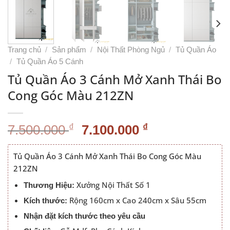
Trang chủ
/
Sản phẩm
/
Nội Thất Phòng Ngủ
/
Tủ Quần Áo
/
Tủ Quần Áo 5 Cánh
Tủ Quần Áo 3 Cánh Mở Xanh Thái Bo
Cong Góc Màu 212ZN
Giá
Giá
₫
₫
7.500.000
7.100.000
gốc
hiện
là:
tại
Tủ Quần Áo 3 Cánh Mở Xanh Thái Bo Cong Góc Màu
7.500.000 ₫.
là:
212ZN
7.100.000 ₫.
Xưởng Nội Thất Số 1
Thương Hiệu:
Rộng 160cm x Cao 240cm x Sâu 55cm
Kích thước:
Nhận đặt kích thước theo yêu cầu