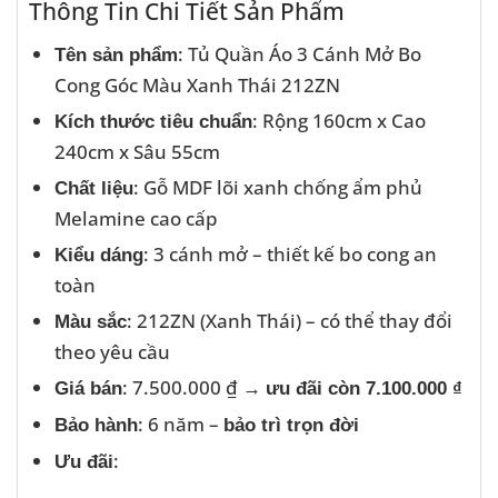
Thông Tin Chi Tiết Sản Phẩm
: Tủ Quần Áo 3 Cánh Mở Bo
Tên sản phẩm
Cong Góc Màu Xanh Thái 212ZN
: Rộng 160cm x Cao
Kích thước tiêu chuẩn
240cm x Sâu 55cm
: Gỗ MDF lõi xanh chống ẩm phủ
Chất liệu
Melamine cao cấp
: 3 cánh mở – thiết kế bo cong an
Kiểu dáng
toàn
: 212ZN (Xanh Thái) – có thể thay đổi
Màu sắc
theo yêu cầu
: 7.500.000 ₫ →
Giá bán
ưu đãi còn 7.100.000 ₫
: 6 năm –
Bảo hành
bảo trì trọn đời
:
Ưu đãi