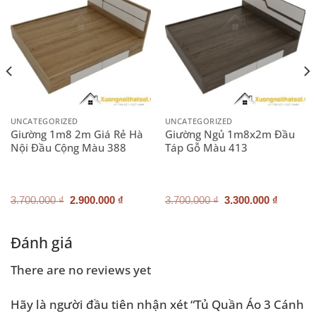
UNCATEGORIZED
UNCATEGORIZED
Giường 1m8 2m Giá Rẻ Hà
Giường Ngủ 1m8x2m Đầu
Nội Đầu Cộng Màu 388
Táp Gỗ Màu 413
Giá
Giá
Giá
Giá
3.700.000
₫
2.900.000
₫
3.700.000
₫
3.300.000
₫
gốc
hiện
gốc
hiện
là:
tại
là:
tại
3.700.000 ₫.
là:
3.700.000 ₫.
là:
2.900.000 ₫.
3.300.0
Đánh giá
There are no reviews yet
Hãy là người đầu tiên nhận xét “Tủ Quần Áo 3 Cánh