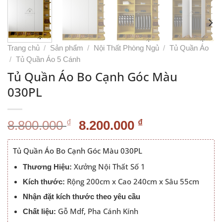
Trang chủ
/
Sản phẩm
/
Nội Thất Phòng Ngủ
/
Tủ Quần Áo
/
Tủ Quần Áo 5 Cánh
Tủ Quần Áo Bo Cạnh Góc Màu
030PL
Giá
Giá
₫
₫
8.800.000
8.200.000
gốc
hiện
là:
tại
Tủ Quần Áo Bo Cạnh Góc Màu 030PL
8.800.000 ₫.
là:
Xưởng Nội Thất Số 1
Thương Hiệu:
8.200.000 ₫.
Rộng 200cm x Cao 240cm x Sâu 55cm
Kích thước:
Nhận đặt kích thước theo yêu cầu
Gỗ Mdf, Pha Cánh Kính
Chất liệu: