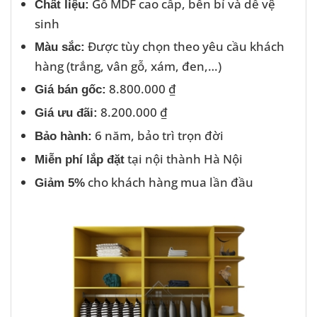
Gỗ MDF cao cấp, bền bỉ và dễ vệ
Chất liệu:
sinh
Được tùy chọn theo yêu cầu khách
Màu sắc:
hàng (trắng, vân gỗ, xám, đen,…)
8.800.000 ₫
Giá bán gốc:
8.200.000 ₫
Giá ưu đãi:
6 năm, bảo trì trọn đời
Bảo hành:
tại nội thành Hà Nội
Miễn phí lắp đặt
cho khách hàng mua lần đầu
Giảm 5%