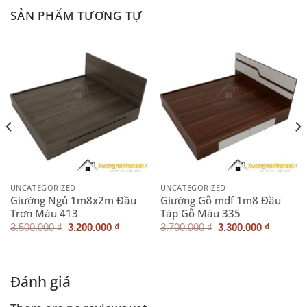
SẢN PHẨM TƯƠNG TỰ
UNCATEGORIZED
UNCATEGORIZED
Giường Ngủ 1m8x2m Đầu
Giường Gỗ mdf 1m8 Đầu
Trơn Màu 413
Táp Gỗ Màu 335
Giá
Giá
Giá
Giá
3.500.000
₫
3.200.000
₫
3.700.000
₫
3.300.000
₫
gốc
hiện
gốc
hiện
là:
tại
là:
tại
3.500.000 ₫.
là:
3.700.000 ₫.
là:
3.200.000 ₫.
3.300.0
Đánh giá