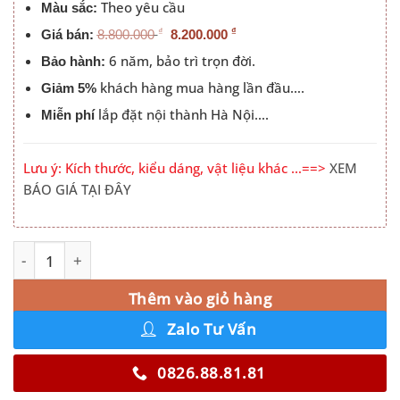
Theo yêu cầu
Màu sắc:
₫
₫
Giá bán:
8.800.000
8.200.000
6 năm, bảo trì trọn đời.
Bảo hành:
khách hàng mua hàng lần đầu….
Giảm 5%
lắp đặt nội thành Hà Nội….
Miễn phí
Lưu ý: Kích thước, kiểu dáng, vật liệu khác …==>
XEM
BÁO GIÁ TẠI ĐÂY
Tủ Quần Áo Bo Cạnh Góc Màu 030PL số lượng
Alternative:
Thêm vào giỏ hàng
Zalo Tư Vấn
0826.88.81.81