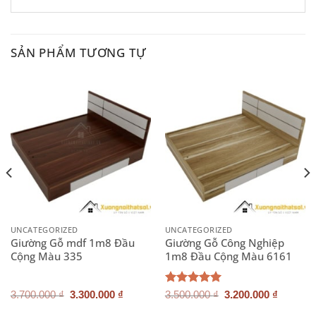
SẢN PHẨM TƯƠNG TỰ
UNCATEGORIZED
UNCATEGORIZED
Giường Gỗ mdf 1m8 Đầu
Giường Gỗ Công Nghiệp
Cộng Màu 335
1m8 Đầu Cộng Màu 6161
Giá
Giá
Giá
Giá
Được xếp
3.700.000
₫
3.300.000
₫
3.500.000
₫
3.200.000
₫
gốc
hiện
gốc
hiện
hạng
5.00
là:
tại
là:
tại