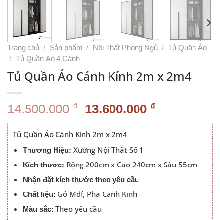
Trang chủ
/
Sản phẩm
/
Nội Thất Phòng Ngủ
/
Tủ Quần Áo
/
Tủ Quần Áo 4 Cánh
Tủ Quần Áo Cánh Kính 2m x 2m4
Giá
Giá
₫
₫
14.500.000
13.600.000
gốc
hiện
là:
tại
Tủ Quần Áo Cánh Kính 2m x 2m4
14.500.000 ₫.
là:
Xưởng Nội Thất Số 1
Thương Hiệu:
13.600.000
Rộng 200cm x Cao 240cm x Sâu 55cm
Kích thước:
Nhận đặt kích thước theo yêu cầu
Gỗ Mdf, Pha Cánh Kính
Chất liệu:
Theo yêu cầu
Màu sắc: