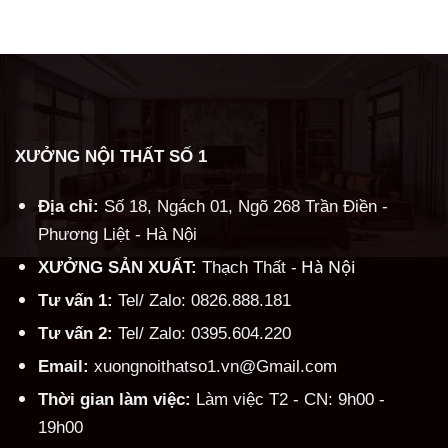
Alternative:
XƯỞNG NỘI THẤT SỐ 1
Địa chỉ:
Số 18, Ngách 01, Ngõ 268 Trần Điền -
Phương Liệt - Hà Nội
Hà Nội
XƯỞNG SẢN XUẤT:
Thạch Thất -
Tư vấn 1:
Tel/ Zalo: 0826.888.181
Tư vấn 2:
Tel/ Zalo: 0395.604.220
Email:
xuongnoithatso1.vn@Gmail.com
Thời gian làm việc:
Làm việc T2 - CN: 9h00 -
19h00