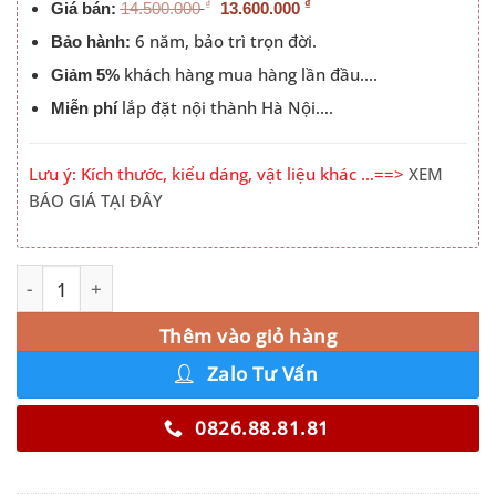
₫
₫
Giá bán:
14.500.000
13.600.000
6 năm, bảo trì trọn đời.
Bảo hành:
khách hàng mua hàng lần đầu….
Giảm 5%
lắp đặt nội thành Hà Nội….
Miễn phí
Lưu ý: Kích thước, kiểu dáng, vật liệu khác …==>
XEM
BÁO GIÁ TẠI ĐÂY
Tủ Quần Áo Cánh Kính 2m x 2m4 số lượng
Alternative:
Thêm vào giỏ hàng
Zalo Tư Vấn
0826.88.81.81