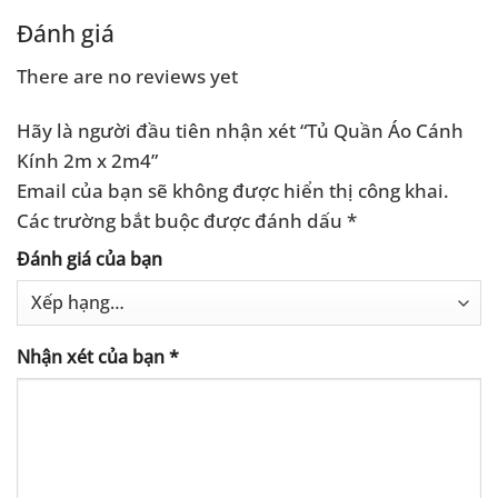
5 sao
3.700.000 ₫.
là:
3.500.000 ₫.
là:
.000 ₫.
3.300.000 ₫.
3.200.0
Đánh giá
There are no reviews yet
Hãy là người đầu tiên nhận xét “Tủ Quần Áo Cánh
Kính 2m x 2m4”
Email của bạn sẽ không được hiển thị công khai.
Các trường bắt buộc được đánh dấu
*
Đánh giá của bạn
Nhận xét của bạn
*