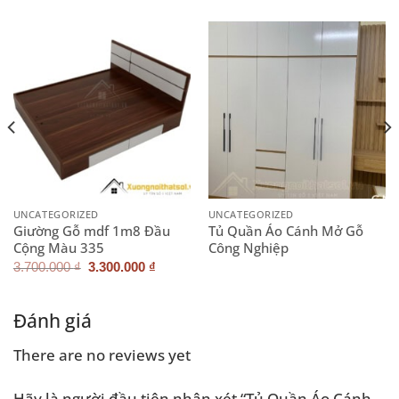
UNCATEGORIZED
UNCATEGORIZED
Giường Gỗ mdf 1m8 Đầu
Tủ Quần Áo Cánh Mở Gỗ
Cộng Màu 335
Công Nghiệp
Giá
Giá
3.700.000
₫
3.300.000
₫
gốc
hiện
là:
tại
3.700.000 ₫.
là:
3.300.000 ₫.
Đánh giá
There are no reviews yet
Hãy là người đầu tiên nhận xét “Tủ Quần Áo Cánh