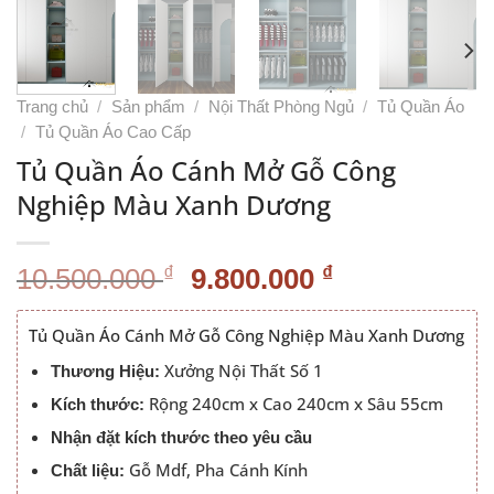
Trang chủ
/
Sản phẩm
/
Nội Thất Phòng Ngủ
/
Tủ Quần Áo
/
Tủ Quần Áo Cao Cấp
Tủ Quần Áo Cánh Mở Gỗ Công
Nghiệp Màu Xanh Dương
Giá
Giá
₫
₫
10.500.000
9.800.000
gốc
hiện
là:
tại
Tủ Quần Áo Cánh Mở Gỗ Công Nghiệp Màu Xanh Dương
10.500.000 ₫.
là:
Xưởng Nội Thất Số 1
Thương Hiệu:
9.800.000 ₫
Rộng 240cm x Cao 240cm x Sâu 55cm
Kích thước:
Nhận đặt kích thước theo yêu cầu
Gỗ Mdf, Pha Cánh Kính
Chất liệu: