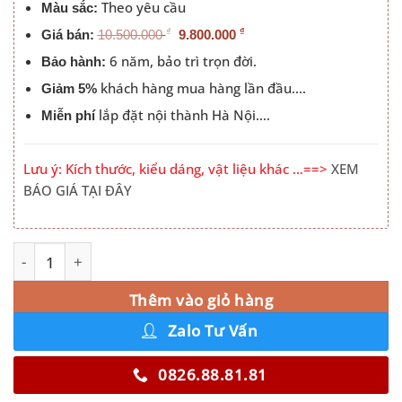
Theo yêu cầu
Màu sắc:
₫
₫
Giá bán:
10.500.000
9.800.000
6 năm, bảo trì trọn đời.
Bảo hành:
khách hàng mua hàng lần đầu….
Giảm 5%
lắp đặt nội thành Hà Nội….
Miễn phí
Lưu ý: Kích thước, kiểu dáng, vật liệu khác …==>
XEM
BÁO GIÁ TẠI ĐÂY
Tủ Quần Áo Cánh Mở Gỗ Công Nghiệp Màu Xanh Dương 
Alternative:
Thêm vào giỏ hàng
Zalo Tư Vấn
0826.88.81.81