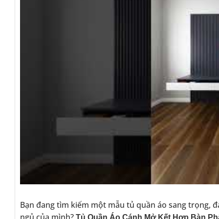
Bạn đang tìm kiếm một mẫu tủ quần áo sang trọng, đa
ngủ của mình?
Tủ Quần Áo Cánh Mở Kết Hợp Bàn Phấ