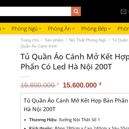
h
Phòng Ngủ
Phòng Ăn
Phòng Bếp
Phòn
Trang chủ
/
Sản phẩm
/
Nội Thất Phòng Ngủ
/
Tủ Quần
Quần Áo Cánh Kính
Tủ Quần Áo Cánh Mở Kết Hợ
Phấn Có Led Hà Nội 200T
Giá
Giá
16.800.000
₫
15.600.000
₫
gốc
hiện
là:
tại
Tủ Quần Áo Cánh Mở Kết Hợp Bàn Phấn
16.800.000 ₫.
là:
Hà Nội 200T
15.600.0
Xưởng Nội Thất Số 1
Thương Hiệu:
Rộng 280cm x Cao 240cm x Sâu 55
Kích thước: