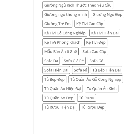
Giường Ngủ Kích Thước Theo Yêu Cầu
Giường ngủ thong minh
Giường Ngủ Đẹp
Giường Trẻ Em
Kệ Tivi Cao Cấp
Kệ Tivi Gỗ Công Nghiệp
Kệ Tivi Hiện Đại
Kệ TiVi Phòng Khách
Kệ Tivi Đẹp
Mẫu Bàn Ăn 6 Ghế
Sofa Cao Cấp
Sofa Da
Sofa Giá Rẻ
Sofa Gỗ
Sofa Hiện Đại
Sofa Nỉ
Tủ Bếp Hiện Đại
Tủ Bếp Đẹp
Tủ Quần Áo Gỗ Công Nghiệp
Tủ Quần Áo Hiện Đại
Tủ Quần Áo Kính
Tủ Quần Áo Đẹp
Tủ Rượu
Tủ Rượu Hiện Đại
Tủ Rượu Đẹp