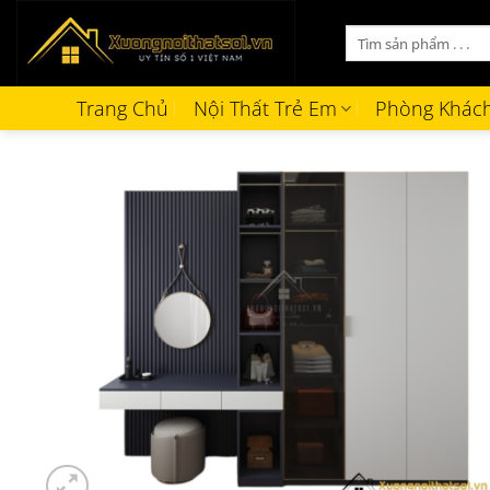
Bỏ
Tìm
qua
kiếm:
nội
dung
Trang Chủ
Nội Thất Trẻ Em
Phòng Khác