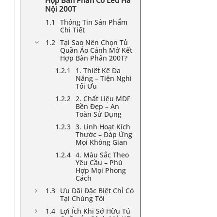
Hợp Bàn Phấn Có Led Hà
Nội 200T
Thông Tin Sản Phẩm
Chi Tiết
Tại Sao Nên Chọn Tủ
Quần Áo Cánh Mở Kết
Hợp Bàn Phấn 200T?
1. Thiết Kế Đa
Năng – Tiện Nghi
Tối Ưu
2. Chất Liệu MDF
Bền Đẹp – An
Toàn Sử Dụng
3. Linh Hoạt Kích
Thước – Đáp Ứng
Mọi Không Gian
4. Màu Sắc Theo
Yêu Cầu – Phù
Hợp Mọi Phong
Cách
Ưu Đãi Đặc Biệt Chỉ Có
Tại Chúng Tôi
Lợi Ích Khi Sở Hữu Tủ