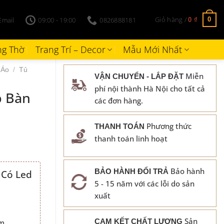
Giỏ hàng /
Email
09:00 - 19:00
0826888181
0
0
₫
g Thờ
Trang Trí – Decor
Mẫu Mới Nhất
 Áo
/
Tủ
Miễn
VẬN CHUYỂN - LẮP ĐẶT
phí nội thành Hà Nội cho tất cả
p Bàn
các đơn hàng.
Phương thức
THANH TOÁN
thanh toán linh hoạt
Bảo hành
BẢO HÀNH ĐỔI TRẢ
 Có Led
5 - 15 năm với các lỗi do sản
00 ₫.
xuất
Sản
CAM KẾT CHẤT LƯỢNG
cm