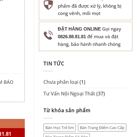
phẩm đã được xử lý, không bị
cong vênh, mối mọt
Gọi ngay
ĐẶT HÀNG ONLINE
để mua và đặt
0826.88.81.81
hàng, bảo hành nhanh chóng
TIN TỨC
Chưa phân loại
(1)
M BÁO
Tư Vấn Nội Ngoại Thất
(37)
Từ khóa sản phẩm
200T số lượng
Bàn Học Trẻ Em
Bàn Trang Điểm Cao Cấp
81.81
Bàn Trang Điểm Có Đèn