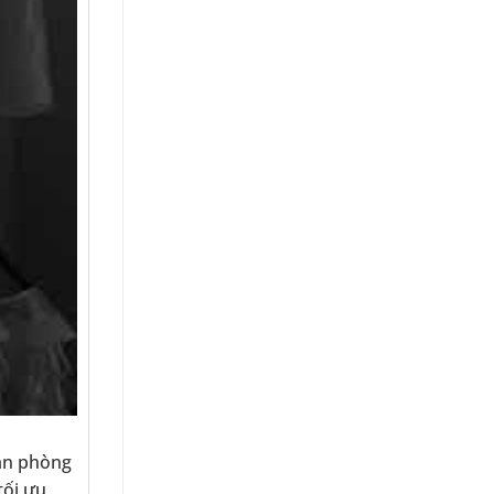
ian phòng
tối ưu