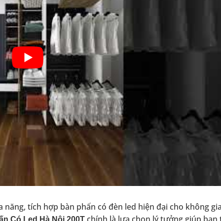
 năng, tích hợp bàn phấn có đèn led hiện đại cho không g
chính là lựa chọn lý tưởng giúp bạn 
n Có Led Hà Nội 200T