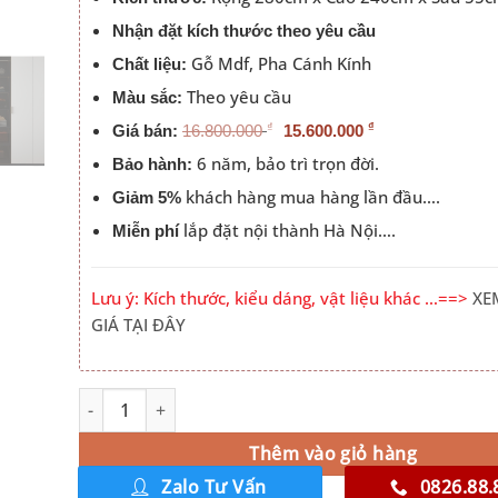
Nhận đặt kích thước theo yêu cầu
Gỗ Mdf, Pha Cánh Kính
Chất liệu:
Theo yêu cầu
Màu sắc:
₫
₫
Giá bán:
16.800.000
15.600.000
6 năm, bảo trì trọn đời.
Bảo hành:
khách hàng mua hàng lần đầu….
Giảm 5%
lắp đặt nội thành Hà Nội….
Miễn phí
Lưu ý: Kích thước, kiểu dáng, vật liệu khác …==>
XE
GIÁ TẠI ĐÂY
Tủ Quần Áo Cánh Mở Kết Hợp Bàn Phấn Có Led Hà Nội 
Alternative:
Thêm vào giỏ hàng
Zalo Tư Vấn
0826.88.