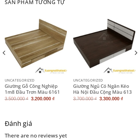
SẢN PHẨM TƯƠNG TỰ
UNCATEGORIZED
UNCATEGORIZED
Giường Gỗ Công Nghiệp
Giường Ngủ Có Ngăn Kéo
1m8 Đầu Trơn Màu 6161
Hà Nội Đầu Cộng Màu 613
Giá
Giá
Giá
Giá
3.500.000
₫
3.200.000
₫
3.700.000
₫
3.300.000
₫
gốc
hiện
gốc
hiện
là:
tại
là:
tại
3.500.000 ₫.
là:
3.700.000 ₫.
là:
3.200.000 ₫.
3.300.0
Đánh giá
There are no reviews yet