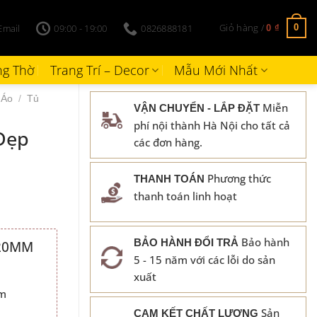
Giỏ hàng /
Email
09:00 - 19:00
0826888181
0
0
₫
g Thờ
Trang Trí – Decor
Mẫu Mới Nhất
 Áo
/
Tủ
Miễn
VẬN CHUYỂN - LẮP ĐẶT
phí nội thành Hà Nội cho tất cả
Đẹp
các đơn hàng.
Phương thức
THANH TOÁN
thanh toán linh hoạt
Bảo hành
BẢO HÀNH ĐỔI TRẢ
220MM
5 - 15 năm với các lỗi do sản
₫.
xuất
cm
Sản
CAM KẾT CHẤT LƯỢNG