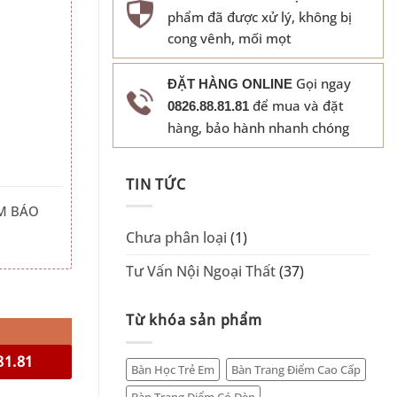
phẩm đã được xử lý, không bị
cong vênh, mối mọt
Gọi ngay
ĐẶT HÀNG ONLINE
để mua và đặt
0826.88.81.81
hàng, bảo hành nhanh chóng
TIN TỨC
M BÁO
Chưa phân loại
(1)
Tư Vấn Nội Ngoại Thất
(37)
Từ khóa sản phẩm
81.81
Bàn Học Trẻ Em
Bàn Trang Điểm Cao Cấp
Bàn Trang Điểm Có Đèn