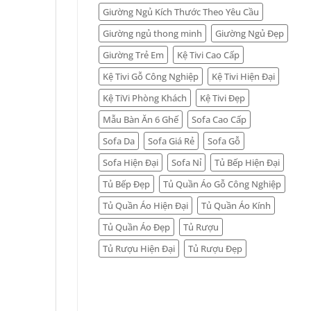
Giường Ngủ Kích Thước Theo Yêu Cầu
Giường ngủ thong minh
Giường Ngủ Đẹp
Giường Trẻ Em
Kệ Tivi Cao Cấp
Kệ Tivi Gỗ Công Nghiệp
Kệ Tivi Hiện Đại
Kệ TiVi Phòng Khách
Kệ Tivi Đẹp
Mẫu Bàn Ăn 6 Ghế
Sofa Cao Cấp
Sofa Da
Sofa Giá Rẻ
Sofa Gỗ
Sofa Hiện Đại
Sofa Nỉ
Tủ Bếp Hiện Đại
Tủ Bếp Đẹp
Tủ Quần Áo Gỗ Công Nghiệp
Tủ Quần Áo Hiện Đại
Tủ Quần Áo Kính
Tủ Quần Áo Đẹp
Tủ Rượu
Tủ Rượu Hiện Đại
Tủ Rượu Đẹp