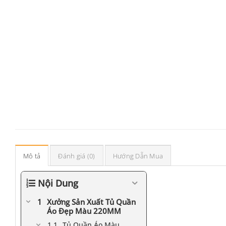
Mô tả
Đánh giá (0)
Hướng Dẫn Mua
Nội Dung
Xưởng Sản Xuất Tủ Quần
Áo Đẹp Màu 220MM
Tủ Quần Áo Màu