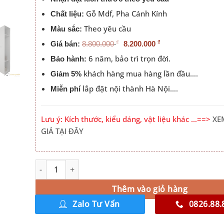
Gỗ Mdf, Pha Cánh Kính
Chất liệu:
Theo yêu cầu
Màu sắc:
₫
₫
Giá bán:
8.800.000
8.200.000
6 năm, bảo trì trọn đời.
Bảo hành:
khách hàng mua hàng lần đầu….
Giảm 5%
lắp đặt nội thành Hà Nội….
Miễn phí
Lưu ý: Kích thước, kiểu dáng, vật liệu khác …==>
XE
GIÁ TẠI ĐÂY
Xưởng Sản Xuất Tủ Quần Áo Đẹp Màu 220MM số lượng
Alternative:
Thêm vào giỏ hàng
Zalo Tư Vấn
0826.88.