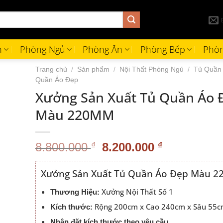
h
Phòng Ngủ
Phòng Ăn
Phòng Bếp
Phòn
Trang chủ
/
Sản phẩm
/
Nội Thất Phòng Ngủ
/
Tủ Quần
Quần Áo Đẹp
Xưởng Sản Xuất Tủ Quần Áo 
Màu 220MM
Giá
Giá
8.800.000
₫
8.200.000
₫
gốc
hiện
là:
tại
Xưởng Sản Xuất Tủ Quần Áo Đẹp Màu 
8.800.000 ₫.
là:
8.200.000 
Xưởng Nội Thất Số 1
Thương Hiệu:
Rộng 200cm x Cao 240cm x Sâu 55
Kích thước:
Nhận đặt kích thước theo yêu cầu