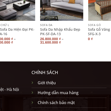
+
+
 CHỮ L
SOFA DA
SOFA GỖ
Sofa Da Hiện Đại PK-
Sofa Da Nhập Khẩu Đẹp
Sofa Gỗ Văng
A-16
PK-SF-DA-13
SFG-X-3
–
–
00.000
₫
26.800.000
₫
0
₫
00.000
₫
31.600.000
₫
CHÍNH SÁCH
Giới thiệu
ệt - Hà Nội
Hướng dẫn mua hàng
Chính sách bảo mật