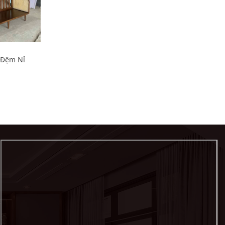
+
SOFA GIƯỜNG
 Đệm Nỉ
Sofa Gỗ Giường SFG-X-5
0
₫