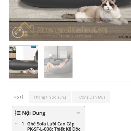
Mô tả
Thông tin bổ sung
Hướng Dẫn Mua
Nội Dung
Ghế Sofa Lười Cao Cấp
PK-SF-L-008: Thiết Kế Độc