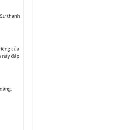
. Sự thanh
riêng của
m này đáp
 dàng.