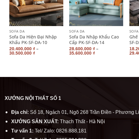
+
+
+
SOFA DA
SOFA DA
SOFA
Sofa Da Hiện Đại Nhập
Sofa Da Nhập Khẩu Cao
Ghế 
Khẩu PK-SF-DA-10
Cấp PK-SF-DA-14
SF-D
–
–
20.400.000
₫
28.600.000
₫
18.2
30.500.000
₫
35.600.000
₫
29.4
XƯỞNG NỘI THẤT SỐ 1
Địa chỉ:
Số 18, Ngách 01, Ngõ 268 Trần Điền - Phương Li
Hà Nội
XƯỞNG SẢN XUẤT:
Thạch Thất -
Tư vấn 1:
Tel/ Zalo: 0826.888.181