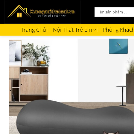
Bỏ
Tìm
qua
kiếm:
nội
dung
Trang Chủ
Nội Thất Trẻ Em
Phòng Khác