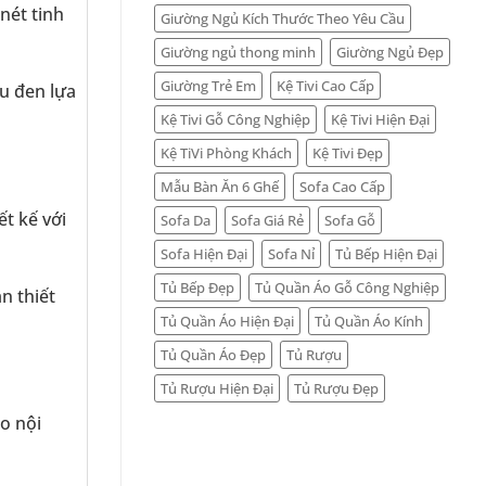
nét tinh
Giường Ngủ Kích Thước Theo Yêu Cầu
Giường ngủ thong minh
Giường Ngủ Đẹp
Giường Trẻ Em
Kệ Tivi Cao Cấp
àu đen lựa
Kệ Tivi Gỗ Công Nghiệp
Kệ Tivi Hiện Đại
Kệ TiVi Phòng Khách
Kệ Tivi Đẹp
Mẫu Bàn Ăn 6 Ghế
Sofa Cao Cấp
t kế với
Sofa Da
Sofa Giá Rẻ
Sofa Gỗ
Sofa Hiện Đại
Sofa Nỉ
Tủ Bếp Hiện Đại
Tủ Bếp Đẹp
Tủ Quần Áo Gỗ Công Nghiệp
n thiết
Tủ Quần Áo Hiện Đại
Tủ Quần Áo Kính
Tủ Quần Áo Đẹp
Tủ Rượu
Tủ Rượu Hiện Đại
Tủ Rượu Đẹp
o nội