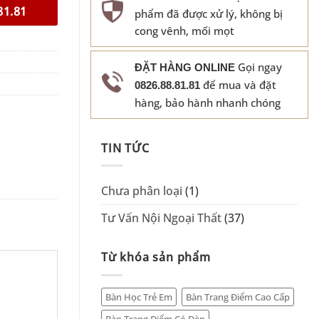
81.81
phẩm đã được xử lý, không bị
cong vênh, mối mọt
Gọi ngay
ĐẶT HÀNG ONLINE
để mua và đặt
0826.88.81.81
hàng, bảo hành nhanh chóng
TIN TỨC
Chưa phân loại
(1)
Tư Vấn Nội Ngoại Thất
(37)
Từ khóa sản phẩm
Bàn Học Trẻ Em
Bàn Trang Điểm Cao Cấp
Bàn Trang Điểm Có Đèn