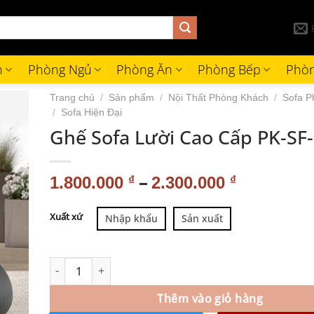
h
Phòng Ngủ
Phòng Ăn
Phòng Bếp
Phòn
Trang chủ
/
Sản phẩm
/
Nội Thất Phòng Khách
/
Sofa P
/
Sofa Hiện Đại
Ghế Sofa Lười Cao Cấp PK-SF-
–
1.800.000
₫
2.300.000
₫
Alternative:
Xuất xứ
Nhập khẩu
Sản xuất
Thêm vào giỏ hàng