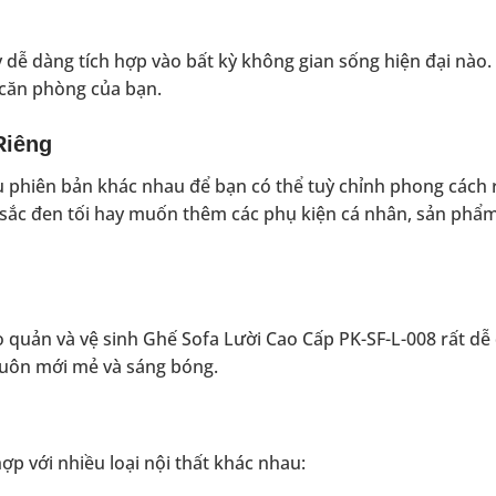
ày dễ dàng tích hợp vào bất kỳ không gian sống hiện đại nào
g căn phòng của bạn.
Riêng
u phiên bản khác nhau để bạn có thể tuỳ chỉnh phong cách 
 sắc đen tối hay muốn thêm các phụ kiện cá nhân, sản phẩ
ảo quản và vệ sinh Ghế Sofa Lười Cao Cấp PK-SF-L-008 rất dễ
luôn mới mẻ và sáng bóng.
p với nhiều loại nội thất khác nhau: