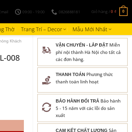
Giỏ hàng /
Email
09:00 - 19:00
0826888181
0
0
₫
g Thờ
Trang Trí – Decor
Mẫu Mới Nhất
hòng Khách
Miễn
VẬN CHUYỂN - LẮP ĐẶT
phí nội thành Hà Nội cho tất cả
L-008
các đơn hàng.
Phương thức
THANH TOÁN
thanh toán linh hoạt
Bảo hành
BẢO HÀNH ĐỔI TRẢ
5 - 15 năm với các lỗi do sản
xuất
Sản
CAM KẾT CHẤT LƯỢNG