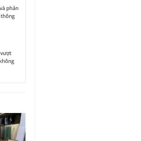
 và phản
 thông
 vượt
 không