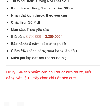
Xưởng Nội Thất Số 1
3.300.000 ₫.
Thương Hiệu:
Rộng 180cm x Dài 200cm
Kích thước:
Nhận đặt kích thước theo yêu cầu
Gỗ Mdf
Chất liệu:
Theo yêu cầu
Màu sắc:
₫
₫
Giá bán:
3.700.000
3.300.000
6 năm, bảo trì trọn đời.
Bảo hành:
khách hàng mua hàng lần đầu….
Giảm 5%
lắp đặt nội thành Hà Nội….
Miễn phí
Lưu ý: Giá sản phẩm còn phụ thuộc kích thước, kiểu
dáng, vật liệu… Hãy chọn chi tiết bên dưới:
Giường Ngủ 1m8x2m Có Ngăn Kéo Đầu Táp Gỗ Màu 31 s
Alternative: