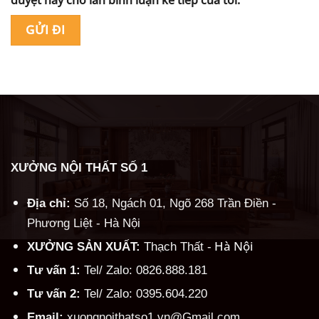
Alternative:
XƯỞNG NỘI THẤT SỐ 1
Địa chỉ:
Số 18, Ngách 01, Ngõ 268 Trần Điền -
Phương Liệt - Hà Nội
Hà Nội
XƯỞNG SẢN XUẤT:
Thạch Thất -
Tư vấn 1:
Tel/ Zalo: 0826.888.181
Tư vấn 2:
Tel/ Zalo: 0395.604.220
Email:
xuongnoithatso1.vn@Gmail.com