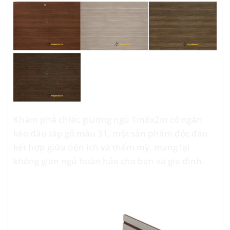
Khám phá chiếc giường ngủ 1m8x2m có ngăn
kéo đầu táp gỗ màu 31, một sản phẩm độc đáo
kết hợp giữa tiện ích và thẩm mỹ, mang lại
không gian ngủ hoàn hảo cho bạn và gia đình.