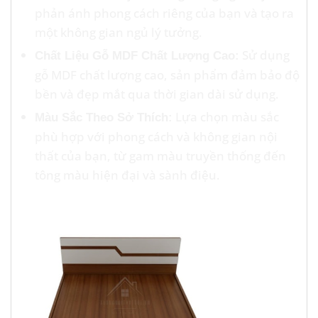
phản ánh phong cách riêng của bạn và tạo ra
một không gian ngủ lý tưởng.
Sử dụng
Chất Liệu Gỗ MDF Chất Lượng Cao:
gỗ MDF chất lượng cao, sản phẩm đảm bảo độ
bền và đẹp mắt qua thời gian dài sử dụng.
Lựa chọn màu sắc
Màu Sắc Theo Sở Thích:
phù hợp với phong cách và không gian nội
thất của bạn, từ gam màu truyền thống đến
tông màu hiện đại và sành điệu.