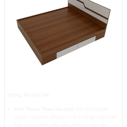
Thông Tin Chi Tiết
Với kích thước
Kích Thước Theo Yêu Cầu:
chuẩn 180cm x 200cm và khả năng nhận đặt
kích thước theo yêu cầu, giường ngủ này