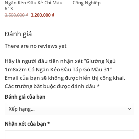
Ngăn Kéo Đầu Kẻ Chỉ Màu
Công Nghiệp
613
Giá
Giá
3.500.000
₫
3.200.000
₫
gốc
hiện
là:
tại
.000 ₫.
3.500.000 ₫.
là:
3.200.000 ₫.
Đánh giá
There are no reviews yet
Hãy là người đầu tiên nhận xét “Giường Ngủ
1m8x2m Có Ngăn Kéo Đầu Táp Gỗ Màu 31”
Email của bạn sẽ không được hiển thị công khai.
Các trường bắt buộc được đánh dấu
*
Đánh giá của bạn
Nhận xét của bạn
*