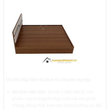
Ưu Đãi Hấp Dẫn và Dịch Vụ Chuyên Nghiệp
Chỉ từ 3.300.000 ₫, sản
Giá Bán Hấp Dẫn:
phẩm này không chỉ đẹp mắt mà còn phải
chăng, đồng thời bạn còn được hưởng ưu đãi