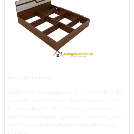
Lưu Ý Quan Trọng
Vui lòng lưu ý rằng giá sản phẩm có thể biến đổi
tùy thuộc vào kích thước, kiểu dáng và vật liệu
lựa chọn. Hãy liên hệ với chúng tôi để nhận
được tư vấn chuyên nghiệp và hỗ trợ trong việc
chọn lựa sản phẩm phù hợp nhất với nhu cầu
của bạn.