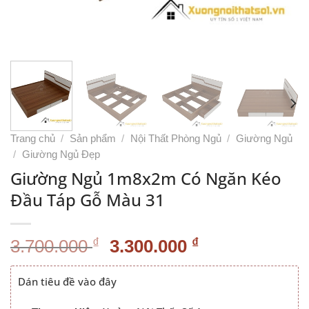
Trang chủ
/
Sản phẩm
/
Nội Thất Phòng Ngủ
/
Giường Ngủ
/
Giường Ngủ Đẹp
Giường Ngủ 1m8x2m Có Ngăn Kéo
Đầu Táp Gỗ Màu 31
Giá
Giá
₫
₫
3.700.000
3.300.000
gốc
hiện
là:
tại
Dán tiêu đề vào đây
3.700.000 ₫.
là: