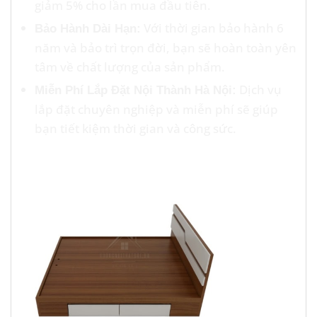
giảm 5% cho lần mua đầu tiên.
Với thời gian bảo hành 6
Bảo Hành Dài Hạn:
năm và bảo trì trọn đời, bạn sẽ hoàn toàn yên
tâm về chất lượng của sản phẩm.
Dịch vụ
Miễn Phí Lắp Đặt Nội Thành Hà Nội:
lắp đặt chuyên nghiệp và miễn phí sẽ giúp
bạn tiết kiệm thời gian và công sức.