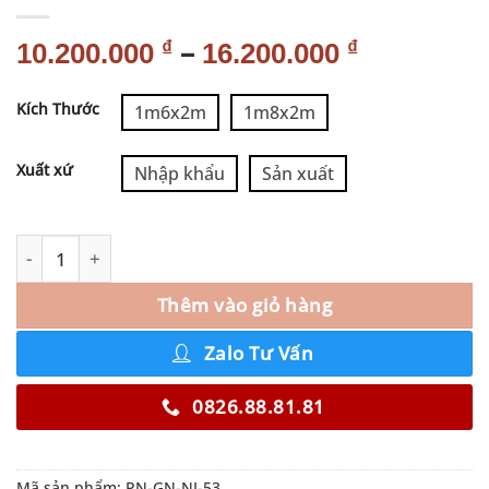
–
₫
₫
10.200.000
16.200.000
Alternative:
Kích Thước
1m6x2m
1m8x2m
Xuất xứ
Nhập khẩu
Sản xuất
Thêm vào giỏ hàng
Zalo Tư Vấn
0826.88.81.81
Mã sản phẩm:
PN-GN-NI-53