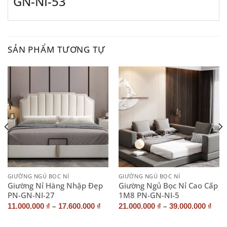
GN-NI-53
SẢN PHẨM TƯƠNG TỰ
GIƯỜNG NGỦ BỌC NỈ
GIƯỜNG NGỦ BỌC NỈ
Giường Nỉ Hàng Nhập Đẹp
Giường Ngủ Bọc Nỉ Cao Cấp
PN-GN-NI-27
1M8 PN-GN-NI-5
–
–
11.000.000
₫
17.600.000
₫
21.000.000
₫
39.000.000
₫