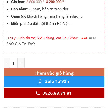
₫
₫
Giá bán:
8.800.000
8.200.000
6 năm, bảo trì trọn đời.
Bảo hành:
khách hàng mua hàng lần đầu….
Giảm 5%
lắp đặt nội thành Hà Nội….
Miễn phí
Lưu ý: Kích thước, kiểu dáng, vật liệu khác …==>
XEM
BÁO GIÁ TẠI ĐÂY
Tủ Quần Áo 2 Cánh Trượt 2mx2m4 số lượng
Alternative:
Thêm vào giỏ hàng
Zalo Tư Vấn
0826.88.81.81