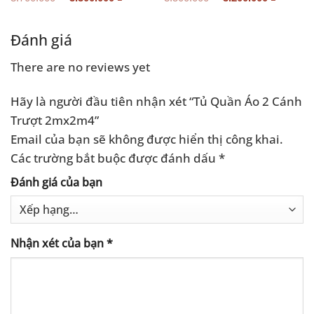
gốc
hiện
gốc
hiện
là:
tại
là:
tại
3.700.000 ₫.
là:
3.500.000 ₫.
là:
.000 ₫.
3.300.000 ₫.
3.200.0
Đánh giá
There are no reviews yet
Hãy là người đầu tiên nhận xét “Tủ Quần Áo 2 Cánh
Trượt 2mx2m4”
Email của bạn sẽ không được hiển thị công khai.
Các trường bắt buộc được đánh dấu
*
Đánh giá của bạn
Nhận xét của bạn
*