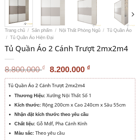
Trang chủ
/
Sản phẩm
/
Nội Thất Phòng Ngủ
/
Tủ Quần Áo
/
Tủ Quần Áo Hiện Đại
Tủ Quần Áo 2 Cánh Trượt 2mx2m4
Giá
Giá
₫
₫
8.800.000
8.200.000
gốc
hiện
là:
tại
Tủ Quần Áo 2 Cánh Trượt 2mx2m4
8.800.000 ₫.
là:
Xưởng Nội Thất Số 1
Thương Hiệu:
8.200.000 ₫.
Rộng 200cm x Cao 240cm x Sâu 55cm
Kích thước:
Nhận đặt kích thước theo yêu cầu
Gỗ Mdf, Pha Cánh Kính
Chất liệu:
Theo yêu cầu
Màu sắc: