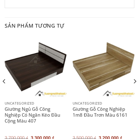
SẢN PHẨM TƯƠNG TỰ
UNCATEGORIZED
UNCATEGORIZED
Giường Ngủ Gỗ Công
Giường Gỗ Công Nghiệp
Nghiệp Có Ngăn Kéo Đầu
1m8 Đầu Trơn Màu 6161
Cộng Màu 407
Giá
Giá
Giá
Giá
3.700.000
₫
3.300.000
₫
3.500.000
₫
3.200.000
₫