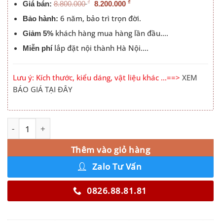
₫
₫
Giá bán:
8.800.000
8.200.000
6 năm, bảo trì trọn đời.
Bảo hành:
khách hàng mua hàng lần đầu….
Giảm 5%
lắp đặt nội thành Hà Nội….
Miễn phí
Lưu ý: Kích thước, kiểu dáng, vật liệu khác …==>
XEM
BÁO GIÁ TẠI ĐÂY
Tủ Quần Áo 3 Cánh Lùa số lượng
Alternative:
Thêm vào giỏ hàng
Zalo Tư Vấn
0826.88.81.81