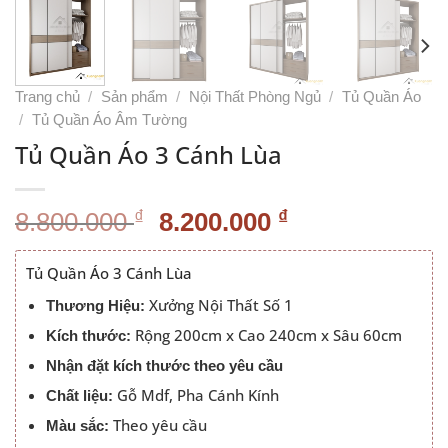
Trang chủ
/
Sản phẩm
/
Nội Thất Phòng Ngủ
/
Tủ Quần Áo
/
Tủ Quần Áo Âm Tường
Tủ Quần Áo 3 Cánh Lùa
Giá
Giá
₫
₫
8.800.000
8.200.000
gốc
hiện
là:
tại
Tủ Quần Áo 3 Cánh Lùa
8.800.000 ₫.
là:
Xưởng Nội Thất Số 1
Thương Hiệu:
8.200.000 ₫.
Rộng 200cm x Cao 240cm x Sâu 60cm
Kích thước:
Nhận đặt kích thước theo yêu cầu
Gỗ Mdf, Pha Cánh Kính
Chất liệu:
Theo yêu cầu
Màu sắc: