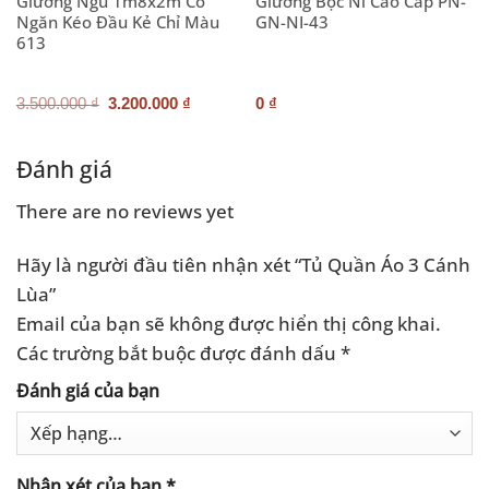
Giường Ngủ 1m8x2m Có
Giường Bọc Nỉ Cao Cấp PN-
Ngăn Kéo Đầu Kẻ Chỉ Màu
GN-NI-43
613
Giá
Giá
3.500.000
₫
3.200.000
₫
0
₫
gốc
hiện
là:
tại
3.500.000 ₫.
là:
.000 ₫.
3.200.000 ₫.
Đánh giá
There are no reviews yet
Hãy là người đầu tiên nhận xét “Tủ Quần Áo 3 Cánh
Lùa”
Email của bạn sẽ không được hiển thị công khai.
Các trường bắt buộc được đánh dấu
*
Đánh giá của bạn
Nhận xét của bạn
*