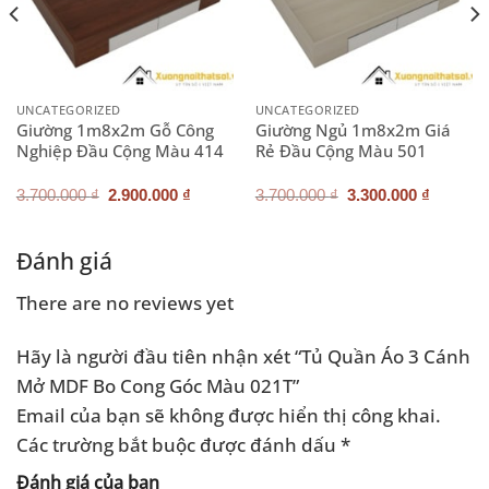
UNCATEGORIZED
UNCATEGORIZED
Giường 1m8x2m Gỗ Công
Giường Ngủ 1m8x2m Giá
Nghiệp Đầu Cộng Màu 414
Rẻ Đầu Cộng Màu 501
Giá
Giá
Giá
Giá
3.700.000
₫
2.900.000
₫
3.700.000
₫
3.300.000
₫
gốc
hiện
gốc
hiện
là:
tại
là:
tại
3.700.000 ₫.
là:
3.700.000 ₫.
là:
2.900.000 ₫.
3.300.0
Đánh giá
There are no reviews yet
Hãy là người đầu tiên nhận xét “Tủ Quần Áo 3 Cánh
Mở MDF Bo Cong Góc Màu 021T”
Email của bạn sẽ không được hiển thị công khai.
Các trường bắt buộc được đánh dấu
*
Đánh giá của bạn