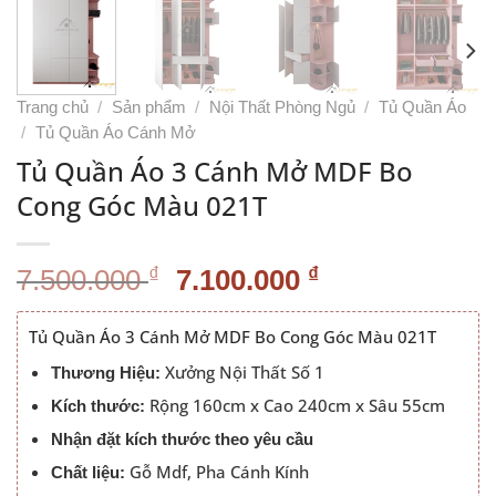
Trang chủ
/
Sản phẩm
/
Nội Thất Phòng Ngủ
/
Tủ Quần Áo
/
Tủ Quần Áo Cánh Mở
Tủ Quần Áo 3 Cánh Mở MDF Bo
Cong Góc Màu 021T
Giá
Giá
₫
₫
7.500.000
7.100.000
gốc
hiện
là:
tại
Tủ Quần Áo 3 Cánh Mở MDF Bo Cong Góc Màu 021T
7.500.000 ₫.
là:
Xưởng Nội Thất Số 1
Thương Hiệu:
7.100.000 ₫.
Rộng 160cm x Cao 240cm x Sâu 55cm
Kích thước:
Nhận đặt kích thước theo yêu cầu
Gỗ Mdf, Pha Cánh Kính
Chất liệu: