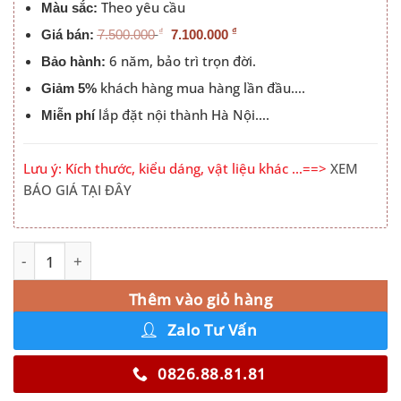
Theo yêu cầu
Màu sắc:
₫
₫
Giá bán:
7.500.000
7.100.000
6 năm, bảo trì trọn đời.
Bảo hành:
khách hàng mua hàng lần đầu….
Giảm 5%
lắp đặt nội thành Hà Nội….
Miễn phí
Lưu ý: Kích thước, kiểu dáng, vật liệu khác …==>
XEM
BÁO GIÁ TẠI ĐÂY
Tủ Quần Áo 3 Cánh Mở MDF Bo Cong Góc Màu 021T số l
Alternative:
Thêm vào giỏ hàng
Zalo Tư Vấn
0826.88.81.81