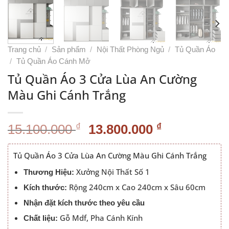
Trang chủ
/
Sản phẩm
/
Nội Thất Phòng Ngủ
/
Tủ Quần Áo
/
Tủ Quần Áo Cánh Mở
Tủ Quần Áo 3 Cửa Lùa An Cường
Màu Ghi Cánh Trắng
Giá
Giá
₫
₫
15.100.000
13.800.000
gốc
hiện
là:
tại
Tủ Quần Áo 3 Cửa Lùa An Cường Màu Ghi Cánh Trắng
15.100.000 ₫.
là:
Xưởng Nội Thất Số 1
Thương Hiệu:
13.800.000
Rộng 240cm x Cao 240cm x Sâu 60cm
Kích thước:
Nhận đặt kích thước theo yêu cầu
Gỗ Mdf, Pha Cánh Kính
Chất liệu: