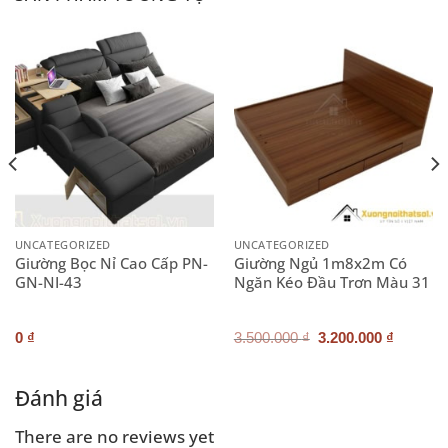
UNCATEGORIZED
UNCATEGORIZED
Giường Bọc Nỉ Cao Cấp PN-
Giường Ngủ 1m8x2m Có
GN-NI-43
Ngăn Kéo Đầu Trơn Màu 31
Giá
Giá
0
₫
3.500.000
₫
3.200.000
₫
gốc
hiện
là:
tại
3.500.000 ₫.
là:
.000 ₫.
3.200.0
Đánh giá
There are no reviews yet