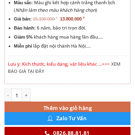
Màu ghi kết hợp cánh trắng thanh lịch
Màu sắc:
(
Nhận làm theo màu khách hàng chọn
)
₫
₫
Giá bán:
15.100.000
13.800.000
6 năm, bảo trì trọn đời.
Bảo hành:
khách hàng mua hàng lần đầu….
Giảm 5%
lắp đặt nội thành Hà Nội….
Miễn phí
Lưu ý: Kích thước, kiểu dáng, vật liệu khác …==>
XEM
BÁO GIÁ TẠI ĐÂY
Tủ Quần Áo 3 Cửa Lùa An Cường Màu Ghi Cánh Trắng số
Alternative:
Thêm vào giỏ hàng
Zalo Tư Vấn
0826.88.81.81