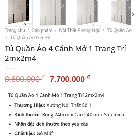
Trang chủ
/
Sản phẩm
/
Nội Thất Phòng Ngủ
/
Tủ Quần Áo
/
Tủ Quần Áo Giá Rẻ
Tủ Quần Áo 4 Cánh Mở 1 Trang Trí
2mx2m4
Giá
Giá
₫
₫
8.600.000
7.700.000
gốc
hiện
là:
tại
Tủ Quần Áo 4 Cánh Mở 1 Trang Trí 2mx2m4
8.600.000 ₫.
là:
Xưởng Nội Thất Số 1
Thương Hiệu:
7.700.000 ₫.
Rộng 240cm x Cao 240cm x Sâu 55cm
Kích thước:
Nhận đặt kích thước theo yêu cầu
Gỗ Mdf
Chất liệu: