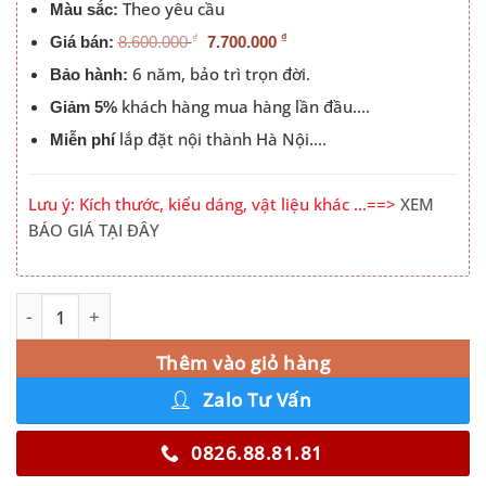
Theo yêu cầu
Màu sắc:
₫
₫
Giá bán:
8.600.000
7.700.000
6 năm, bảo trì trọn đời.
Bảo hành:
khách hàng mua hàng lần đầu….
Giảm 5%
lắp đặt nội thành Hà Nội….
Miễn phí
Lưu ý: Kích thước, kiểu dáng, vật liệu khác …==>
XEM
BÁO GIÁ TẠI ĐÂY
Tủ Quần Áo 4 Cánh Mở 1 Trang Trí 2mx2m4 số lượng
Alternative:
Thêm vào giỏ hàng
Zalo Tư Vấn
0826.88.81.81