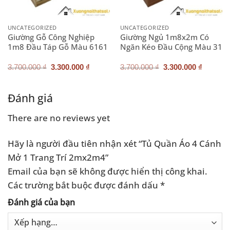
UNCATEGORIZED
UNCATEGORIZED
Giường Gỗ Công Nghiệp
Giường Ngủ 1m8x2m Có
1m8 Đầu Táp Gỗ Màu 6161
Ngăn Kéo Đầu Cộng Màu 31
Giá
Giá
Giá
Giá
3.700.000
₫
3.300.000
₫
3.700.000
₫
3.300.000
₫
gốc
hiện
gốc
hiện
là:
tại
là:
tại
3.700.000 ₫.
là:
3.700.000 ₫.
là:
.000 ₫.
3.300.000 ₫.
3.300.0
Đánh giá
There are no reviews yet
Hãy là người đầu tiên nhận xét “Tủ Quần Áo 4 Cánh
Mở 1 Trang Trí 2mx2m4”
Email của bạn sẽ không được hiển thị công khai.
Các trường bắt buộc được đánh dấu
*
Đánh giá của bạn