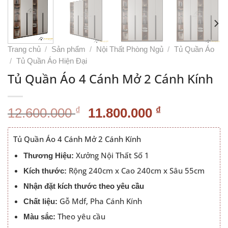
Trang chủ
/
Sản phẩm
/
Nội Thất Phòng Ngủ
/
Tủ Quần Áo
/
Tủ Quần Áo Hiện Đại
Tủ Quần Áo 4 Cánh Mở 2 Cánh Kính
Giá
Giá
₫
₫
12.600.000
11.800.000
gốc
hiện
là:
tại
Tủ Quần Áo 4 Cánh Mở 2 Cánh Kính
12.600.000 ₫.
là:
Xưởng Nội Thất Số 1
Thương Hiệu:
11.800.000
Rộng 240cm x Cao 240cm x Sâu 55cm
Kích thước:
Nhận đặt kích thước theo yêu cầu
Gỗ Mdf, Pha Cánh Kính
Chất liệu:
Theo yêu cầu
Màu sắc: