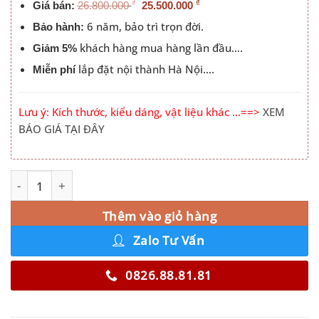
₫
₫
Giá bán:
26.800.000
25.500.000
6 năm, bảo trì trọn đời.
Bảo hành:
khách hàng mua hàng lần đầu….
Giảm 5%
lắp đặt nội thành Hà Nội….
Miễn phí
Lưu ý: Kích thước, kiểu dáng, vật liệu khác …==>
XEM
BÁO GIÁ TẠI ĐÂY
Tủ Quần Áo 4 Cánh Mở 2 Cánh Kính số lượng
Alternative:
Thêm vào giỏ hàng
Zalo Tư Vấn
0826.88.81.81