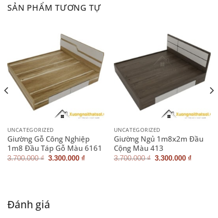
SẢN PHẨM TƯƠNG TỰ
UNCATEGORIZED
UNCATEGORIZED
Giường Gỗ Công Nghiệp
Giường Ngủ 1m8x2m Đầu
1m8 Đầu Táp Gỗ Màu 6161
Cộng Màu 413
Giá
Giá
Giá
Giá
3.700.000
₫
3.300.000
₫
3.700.000
₫
3.300.000
₫
gốc
hiện
gốc
hiện
là:
tại
là:
tại
3.700.000 ₫.
là:
3.700.000 ₫.
là:
3.300.000 ₫.
3.300.0
Đánh giá