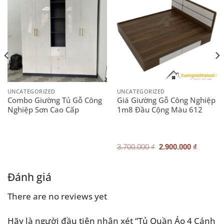
UNCATEGORIZED
UNCATEGORIZED
Combo Giường Tủ Gỗ Công
Giá Giường Gỗ Công Nghiệp
Nghiệp Sơn Cao Cấp
1m8 Đầu Cộng Màu 612
Giá
Giá
3.700.000
₫
2.900.000
₫
gốc
hiện
là:
tại
3.700.000 ₫.
là:
.000 ₫.
2.900.0
Đánh giá
There are no reviews yet
Hãy là người đầu tiên nhận xét “Tủ Quần Áo 4 Cánh