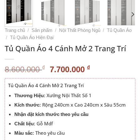
Trang chủ
/
Sản phẩm
/
Nội Thất Phòng Ngủ
/
Tủ Quần Áo
/
Tủ Quần Áo Hiện Đại
Tủ Quần Áo 4 Cánh Mở 2 Trang Trí
Giá
Giá
₫
₫
8.600.000
7.700.000
gốc
hiện
là:
tại
Tủ Quần Áo 4 Cánh Mở 2 Trang Trí
8.600.000 ₫.
là:
Xưởng Nội Thất Số 1
Thương Hiệu:
7.700.000 ₫.
Rộng 240cm x Cao 240cm x Sâu 55cm
Kích thước:
Nhận đặt kích thước theo yêu cầu
Gỗ Mdf
Chất liệu:
Theo yêu cầu
Màu sắc: