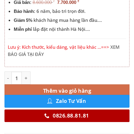
₫
₫
Giá bán:
8.600.000
7.700.000
6 năm, bảo trì trọn đời.
Bảo hành:
khách hàng mua hàng lần đầu….
Giảm 5%
lắp đặt nội thành Hà Nội….
Miễn phí
Lưu ý: Kích thước, kiểu dáng, vật liệu khác …==>
XEM
BÁO GIÁ TẠI ĐÂY
Tủ Quần Áo 4 Cánh Mở 2 Trang Trí số lượng
Alternative:
Thêm vào giỏ hàng
Zalo Tư Vấn
0826.88.81.81