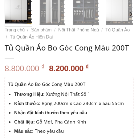
Trang chủ
/
Sản phẩm
/
Nội Thất Phòng Ngủ
/
Tủ Quần Áo
/
Tủ Quần Áo Hiện Đại
Tủ Quần Áo Bo Góc Cong Màu 200T
Giá
Giá
₫
₫
8.800.000
8.200.000
gốc
hiện
là:
tại
Tủ Quần Áo Bo Góc Cong Màu 200T
8.800.000 ₫.
là:
Xưởng Nội Thất Số 1
Thương Hiệu:
8.200.000 ₫.
Rộng 200cm x Cao 240cm x Sâu 55cm
Kích thước:
Nhận đặt kích thước theo yêu cầu
Gỗ Mdf, Pha Cánh Kính
Chất liệu:
Theo yêu cầu
Màu sắc: