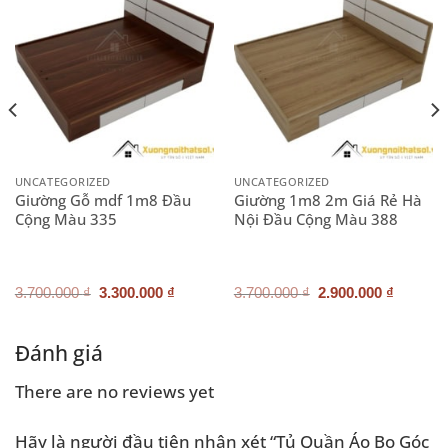
UNCATEGORIZED
UNCATEGORIZED
Giường Gỗ mdf 1m8 Đầu
Giường 1m8 2m Giá Rẻ Hà
Cộng Màu 335
Nội Đầu Cộng Màu 388
Giá
Giá
Giá
Giá
3.700.000
₫
3.300.000
₫
3.700.000
₫
2.900.000
₫
gốc
hiện
gốc
hiện
là:
tại
là:
tại
3.700.000 ₫.
là:
3.700.000 ₫.
là:
.000 ₫.
3.300.000 ₫.
2.900.0
Đánh giá
There are no reviews yet
Hãy là người đầu tiên nhận xét “Tủ Quần Áo Bo Góc