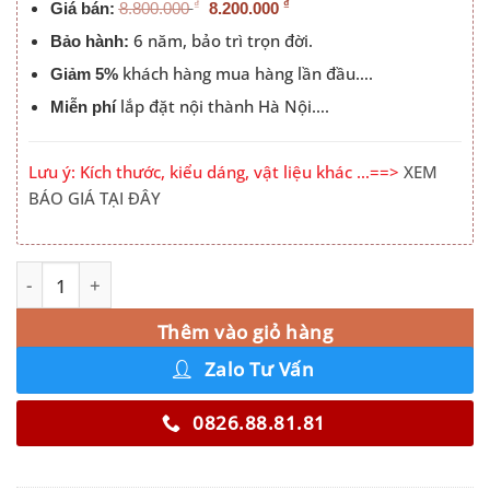
₫
₫
Giá bán:
8.800.000
8.200.000
6 năm, bảo trì trọn đời.
Bảo hành:
khách hàng mua hàng lần đầu….
Giảm 5%
lắp đặt nội thành Hà Nội….
Miễn phí
Lưu ý: Kích thước, kiểu dáng, vật liệu khác …==>
XEM
BÁO GIÁ TẠI ĐÂY
Tủ Quần Áo Bo Góc Cong Màu 200T số lượng
Alternative:
Thêm vào giỏ hàng
Zalo Tư Vấn
0826.88.81.81