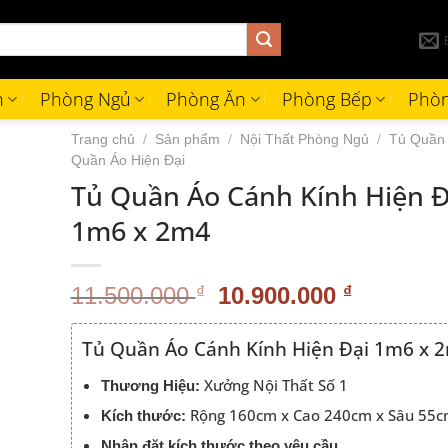
h
Phòng Ngủ
Phòng Ăn
Phòng Bếp
Phòn
Trang chủ
/
Sản phẩm
/
Nội Thất Phòng Ngủ
/
Tủ Quần
Quần Áo Hiện Đại
Tủ Quần Áo Cánh Kính Hiện Đ
1m6 x 2m4
Giá
Giá
11.500.000
₫
10.900.000
₫
gốc
hiện
là:
tại
Tủ Quần Áo Cánh Kính Hiện Đại 1m6 x 
11.500.000 ₫.
là:
10.900.0
Xưởng Nội Thất Số 1
Thương Hiệu:
Rộng 160cm x Cao 240cm x Sâu 55
Kích thước:
Nhận đặt kích thước theo yêu cầu