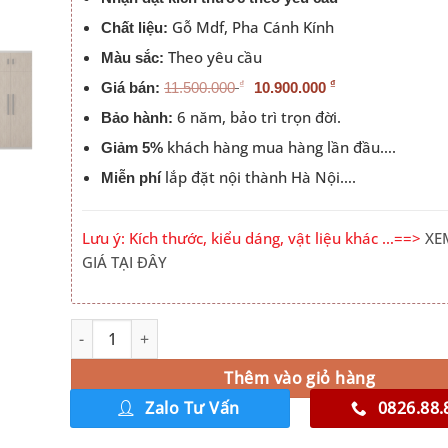
Gỗ Mdf, Pha Cánh Kính
Chất liệu:
Theo yêu cầu
Màu sắc:
₫
₫
Giá bán:
11.500.000
10.900.000
6 năm, bảo trì trọn đời.
Bảo hành:
khách hàng mua hàng lần đầu….
Giảm 5%
lắp đặt nội thành Hà Nội….
Miễn phí
Lưu ý: Kích thước, kiểu dáng, vật liệu khác …==>
XE
GIÁ TẠI ĐÂY
Tủ Quần Áo Cánh Kính Hiện Đại 1m6 x 2m4 số lượng
Alternative:
Thêm vào giỏ hàng
Zalo Tư Vấn
0826.88.