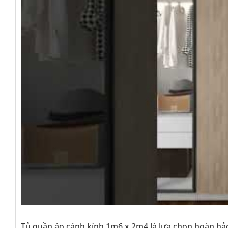
Tủ quần áo cánh kính 1m6 x 2m4 là lựa chọn hoàn hảo c