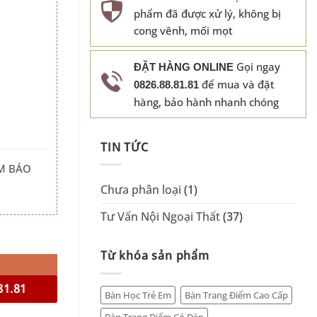
phẩm đã được xử lý, không bị
cong vênh, mối mọt
Gọi ngay
ĐẶT HÀNG ONLINE
để mua và đặt
0826.88.81.81
hàng, bảo hành nhanh chóng
TIN TỨC
M BÁO
Chưa phân loại
(1)
Tư Vấn Nội Ngoại Thất
(37)
Từ khóa sản phẩm
81.81
Bàn Học Trẻ Em
Bàn Trang Điểm Cao Cấp
Bàn Trang Điểm Có Đèn