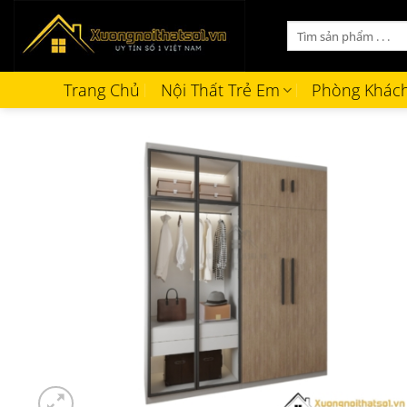
Bỏ
Tìm
qua
kiếm:
nội
dung
Trang Chủ
Nội Thất Trẻ Em
Phòng Khác