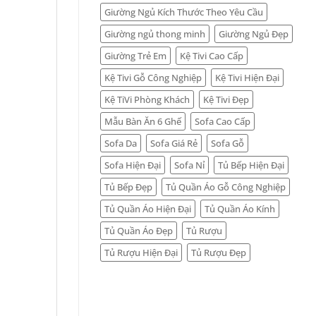
Giường Ngủ Kích Thước Theo Yêu Cầu
Giường ngủ thong minh
Giường Ngủ Đẹp
Giường Trẻ Em
Kệ Tivi Cao Cấp
Kệ Tivi Gỗ Công Nghiệp
Kệ Tivi Hiện Đại
Kệ TiVi Phòng Khách
Kệ Tivi Đẹp
Mẫu Bàn Ăn 6 Ghế
Sofa Cao Cấp
Sofa Da
Sofa Giá Rẻ
Sofa Gỗ
Sofa Hiện Đại
Sofa Nỉ
Tủ Bếp Hiện Đại
Tủ Bếp Đẹp
Tủ Quần Áo Gỗ Công Nghiệp
Tủ Quần Áo Hiện Đại
Tủ Quần Áo Kính
Tủ Quần Áo Đẹp
Tủ Rượu
Tủ Rượu Hiện Đại
Tủ Rượu Đẹp