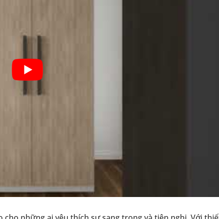
ho những ai yêu thích sự sang trọng và tiện nghi. Với thiết