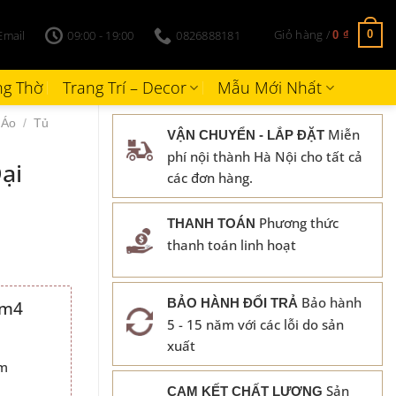
Giỏ hàng /
Email
09:00 - 19:00
0826888181
0
0
₫
g Thờ
Trang Trí – Decor
Mẫu Mới Nhất
 Áo
/
Tủ
Miễn
VẬN CHUYỂN - LẮP ĐẶT
phí nội thành Hà Nội cho tất cả
ại
các đơn hàng.
Phương thức
THANH TOÁN
thanh toán linh hoạt
Bảo hành
BẢO HÀNH ĐỔI TRẢ
2m4
5 - 15 năm với các lỗi do sản
00 ₫.
xuất
cm
Sản
CAM KẾT CHẤT LƯỢNG