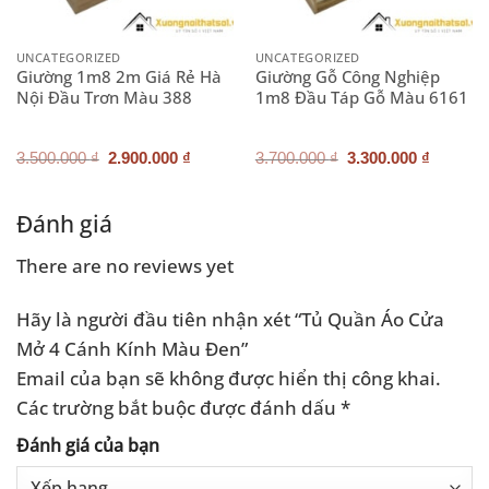
UNCATEGORIZED
UNCATEGORIZED
Giường 1m8 2m Giá Rẻ Hà
Giường Gỗ Công Nghiệp
Nội Đầu Trơn Màu 388
1m8 Đầu Táp Gỗ Màu 6161
Giá
Giá
Giá
Giá
3.500.000
₫
2.900.000
₫
3.700.000
₫
3.300.000
₫
gốc
hiện
gốc
hiện
là:
tại
là:
tại
3.500.000 ₫.
là:
3.700.000 ₫.
là:
2.900.000 ₫.
3.300.0
Đánh giá
There are no reviews yet
Hãy là người đầu tiên nhận xét “Tủ Quần Áo Cửa
Mở 4 Cánh Kính Màu Đen”
Email của bạn sẽ không được hiển thị công khai.
Các trường bắt buộc được đánh dấu
*
Đánh giá của bạn