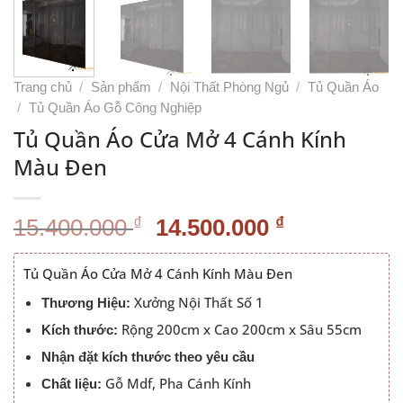
Trang chủ
/
Sản phẩm
/
Nội Thất Phòng Ngủ
/
Tủ Quần Áo
/
Tủ Quần Áo Gỗ Công Nghiệp
Tủ Quần Áo Cửa Mở 4 Cánh Kính
Màu Đen
Giá
Giá
₫
₫
15.400.000
14.500.000
gốc
hiện
là:
tại
Tủ Quần Áo Cửa Mở 4 Cánh Kính Màu Đen
15.400.000 ₫.
là:
Xưởng Nội Thất Số 1
Thương Hiệu:
14.500.000
Rộng 200cm x Cao 200cm x Sâu 55cm
Kích thước:
Nhận đặt kích thước theo yêu cầu
Gỗ Mdf, Pha Cánh Kính
Chất liệu: