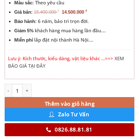
Theo yêu cầu
Màu sắc:
₫
₫
Giá bán:
15.400.000
14.500.000
6 năm, bảo trì trọn đời.
Bảo hành:
khách hàng mua hàng lần đầu….
Giảm 5%
lắp đặt nội thành Hà Nội….
Miễn phí
Lưu ý: Kích thước, kiểu dáng, vật liệu khác …==>
XEM
BÁO GIÁ TẠI ĐÂY
Tủ Quần Áo Cửa Mở 4 Cánh Kính Màu Đen số lượng
Alternative:
Thêm vào giỏ hàng
Zalo Tư Vấn
0826.88.81.81