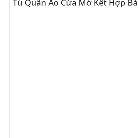
Tủ Quần Áo Cửa Mở Kết Hợp Bà