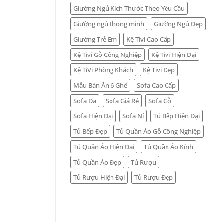
Giường Ngủ Kích Thước Theo Yêu Cầu
Giường ngủ thong minh
Giường Ngủ Đẹp
Giường Trẻ Em
Kệ Tivi Cao Cấp
Kệ Tivi Gỗ Công Nghiệp
Kệ Tivi Hiện Đại
Kệ TiVi Phòng Khách
Kệ Tivi Đẹp
Mẫu Bàn Ăn 6 Ghế
Sofa Cao Cấp
Sofa Da
Sofa Giá Rẻ
Sofa Gỗ
Sofa Hiện Đại
Sofa Nỉ
Tủ Bếp Hiện Đại
Tủ Bếp Đẹp
Tủ Quần Áo Gỗ Công Nghiệp
Tủ Quần Áo Hiện Đại
Tủ Quần Áo Kính
Tủ Quần Áo Đẹp
Tủ Rượu
Tủ Rượu Hiện Đại
Tủ Rượu Đẹp