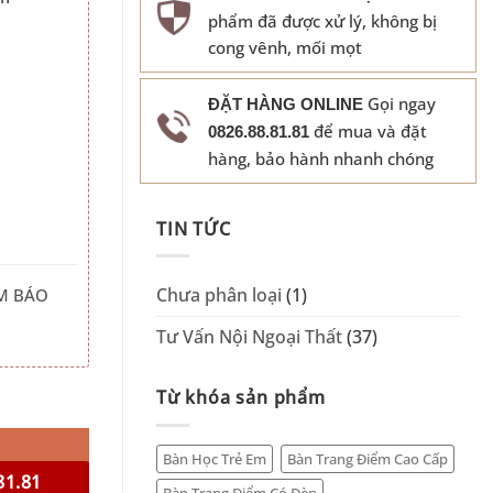
phẩm đã được xử lý, không bị
cong vênh, mối mọt
Gọi ngay
ĐẶT HÀNG ONLINE
để mua và đặt
0826.88.81.81
hàng, bảo hành nhanh chóng
TIN TỨC
Chưa phân loại
(1)
M BÁO
Tư Vấn Nội Ngoại Thất
(37)
Từ khóa sản phẩm
ội 021T số lượng
Bàn Học Trẻ Em
Bàn Trang Điểm Cao Cấp
81.81
Bàn Trang Điểm Có Đèn