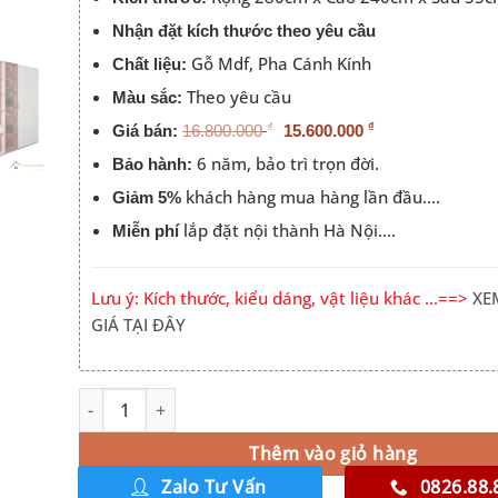
Nhận đặt kích thước theo yêu cầu
Gỗ Mdf, Pha Cánh Kính
Chất liệu:
Theo yêu cầu
Màu sắc:
₫
₫
Giá bán:
16.800.000
15.600.000
6 năm, bảo trì trọn đời.
Bảo hành:
khách hàng mua hàng lần đầu….
Giảm 5%
lắp đặt nội thành Hà Nội….
Miễn phí
Lưu ý: Kích thước, kiểu dáng, vật liệu khác …==>
XE
GIÁ TẠI ĐÂY
Tủ Quần Áo Cửa Mở Kết Hợp Bàn Phấn Có Led Đẹp Hà N
Alternative:
Thêm vào giỏ hàng
Zalo Tư Vấn
0826.88.