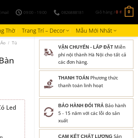
Giỏ hàng /
Email
09:00 - 19:00
0826888181
0
0
₫
g Thờ
Trang Trí – Decor
Mẫu Mới Nhất
 Áo
/
Tủ
Miễn
VẬN CHUYỂN - LẮP ĐẶT
phí nội thành Hà Nội cho tất cả
 Bàn
các đơn hàng.
Phương thức
THANH TOÁN
thanh toán linh hoạt
Bảo hành
BẢO HÀNH ĐỔI TRẢ
Có Led
5 - 15 năm với các lỗi do sản
00 ₫.
xuất
Sản
CAM KẾT CHẤT LƯỢNG
cm