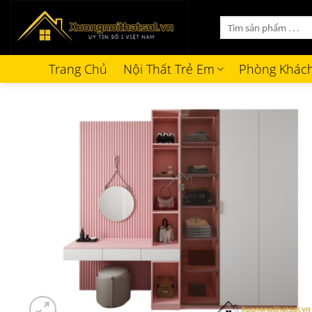
Bỏ
Tìm
qua
kiếm:
nội
dung
Trang Chủ
Nội Thất Trẻ Em
Phòng Khác