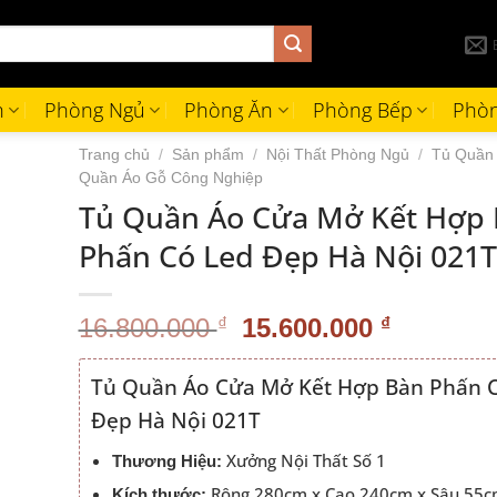
h
Phòng Ngủ
Phòng Ăn
Phòng Bếp
Phòn
Trang chủ
/
Sản phẩm
/
Nội Thất Phòng Ngủ
/
Tủ Quần
Quần Áo Gỗ Công Nghiệp
Tủ Quần Áo Cửa Mở Kết Hợp
Phấn Có Led Đẹp Hà Nội 021T
Giá
Giá
16.800.000
₫
15.600.000
₫
gốc
hiện
là:
tại
Tủ Quần Áo Cửa Mở Kết Hợp Bàn Phấn 
16.800.000 ₫.
là:
Đẹp Hà Nội 021T
15.600.0
Xưởng Nội Thất Số 1
Thương Hiệu:
Rộng 280cm x Cao 240cm x Sâu 55
Kích thước: