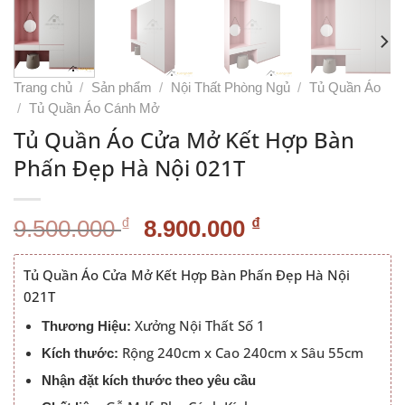
Trang chủ
/
Sản phẩm
/
Nội Thất Phòng Ngủ
/
Tủ Quần Áo
/
Tủ Quần Áo Cánh Mở
Tủ Quần Áo Cửa Mở Kết Hợp Bàn
Phấn Đẹp Hà Nội 021T
Giá
Giá
₫
₫
9.500.000
8.900.000
gốc
hiện
là:
tại
Tủ Quần Áo Cửa Mở Kết Hợp Bàn Phấn Đẹp Hà Nội
9.500.000 ₫.
là:
021T
8.900.000 ₫.
Xưởng Nội Thất Số 1
Thương Hiệu:
Rộng 240cm x Cao 240cm x Sâu 55cm
Kích thước:
Nhận đặt kích thước theo yêu cầu