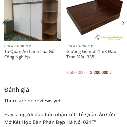
UNCATEGORIZED
UNCATEGORIZED
Tủ Quần Áo Cánh Lùa Gỗ
Giường Gỗ mdf 1m8 Đầu
Công Nghiệp
Trơn Màu 335
Giá
Giá
3.500.000
₫
3.200.000
₫
gốc
hiện
là:
tại
3.500.000 ₫.
là:
.000 ₫.
3.200.0
Đánh giá
There are no reviews yet
Hãy là người đầu tiên nhận xét “Tủ Quần Áo Cửa
Mở Kết Hợp Bàn Phấn Đẹp Hà Nội 021T”