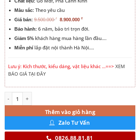
Gỗ Mdf, Pha Cánh Kính
Chất liệu:
Theo yêu cầu
Màu sắc:
₫
₫
Giá bán:
9.500.000
8.900.000
6 năm, bảo trì trọn đời.
Bảo hành:
khách hàng mua hàng lần đầu….
Giảm 5%
lắp đặt nội thành Hà Nội….
Miễn phí
Lưu ý: Kích thước, kiểu dáng, vật liệu khác …==>
XEM
BÁO GIÁ TẠI ĐÂY
Tủ Quần Áo Cửa Mở Kết Hợp Bàn Phấn Đẹp Hà Nội 021T 
Alternative:
Thêm vào giỏ hàng
Zalo Tư Vấn
0826.88.81.81