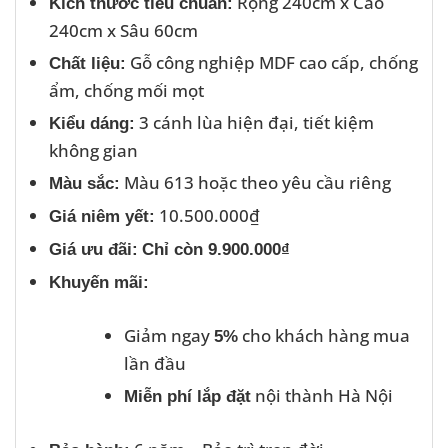
Rộng 240cm x Cao
Kích thước tiêu chuẩn:
240cm x Sâu 60cm
Gỗ công nghiệp MDF cao cấp, chống
Chất liệu:
ẩm, chống mối mọt
3 cánh lùa hiện đại, tiết kiệm
Kiểu dáng:
không gian
Màu 613 hoặc theo yêu cầu riêng
Màu sắc:
10.500.000₫
Giá niêm yết:
Giá ưu đãi:
Chỉ còn 9.900.000₫
Khuyến mãi:
Giảm ngay
cho khách hàng mua
5%
lần đầu
nội thành Hà Nội
Miễn phí lắp đặt