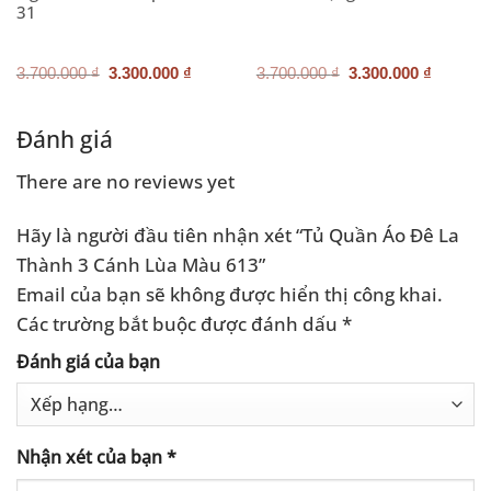
31
Giá
Giá
Giá
Giá
3.700.000
₫
3.300.000
₫
3.700.000
₫
3.300.000
₫
gốc
hiện
gốc
hiện
là:
tại
là:
tại
3.700.000 ₫.
là:
3.700.000 ₫.
là:
.000 ₫.
3.300.000 ₫.
3.300.0
Đánh giá
There are no reviews yet
Hãy là người đầu tiên nhận xét “Tủ Quần Áo Đê La
Thành 3 Cánh Lùa Màu 613”
Email của bạn sẽ không được hiển thị công khai.
Các trường bắt buộc được đánh dấu
*
Đánh giá của bạn
Nhận xét của bạn
*