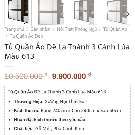
Trang chủ
/
Sản phẩm
/
Nội Thất Phòng Ngủ
/
Tủ Quần Áo
/
Tủ Quần Áo Đẹp
Tủ Quần Áo Đê La Thành 3 Cánh Lùa
Màu 613
Giá
Giá
₫
₫
10.500.000
9.900.000
gốc
hiện
là:
tại
Tủ Quần Áo Đê La Thành 3 Cánh Lùa Màu 613
10.500.000 ₫.
là:
Xưởng Nội Thất Số 1
Thương Hiệu:
9.900.000 ₫
Rộng 240cm x Cao 240cm x Sâu 60cm
Kích thước:
Nhận đặt kích thước theo yêu cầu
Gỗ Mdf, Pha Cánh Kính
Chất liệu: