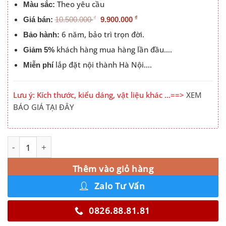
Theo yêu cầu
Màu sắc:
₫
₫
Giá bán:
10.500.000
9.900.000
6 năm, bảo trì trọn đời.
Bảo hành:
khách hàng mua hàng lần đầu….
Giảm 5%
lắp đặt nội thành Hà Nội….
Miễn phí
Lưu ý: Kích thước, kiểu dáng, vật liệu khác …==>
XEM
BÁO GIÁ TẠI ĐÂY
Tủ Quần Áo Đê La Thành 3 Cánh Lùa Màu 613 số lượng
Alternative:
Thêm vào giỏ hàng
Zalo Tư Vấn
0826.88.81.81