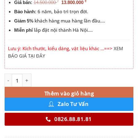
₫
₫
Giá bán:
14.500.000
13.800.000
6 năm, bảo trì trọn đời.
Bảo hành:
khách hàng mua hàng lần đầu….
Giảm 5%
lắp đặt nội thành Hà Nội….
Miễn phí
Lưu ý: Kích thước, kiểu dáng, vật liệu khác …==>
XEM
BÁO GIÁ TẠI ĐÂY
Tủ Quần Áo Đê La Thành Màu 030PL số lượng
Alternative:
Thêm vào giỏ hàng
Zalo Tư Vấn
0826.88.81.81