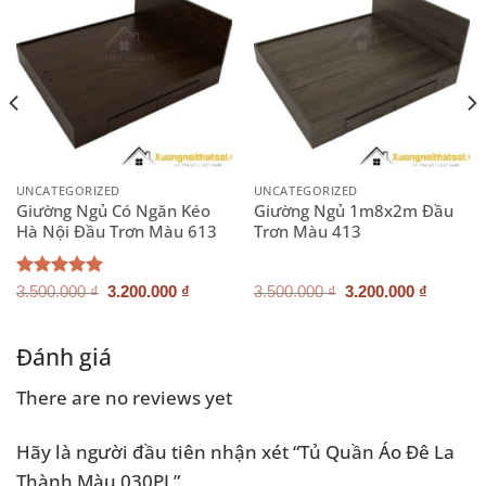
UNCATEGORIZED
UNCATEGORIZED
Giường Ngủ Có Ngăn Kéo
Giường Ngủ 1m8x2m Đầu
Hà Nội Đầu Trơn Màu 613
Trơn Màu 413
Giá
Giá
Giá
Giá
Được xếp
3.500.000
₫
3.200.000
₫
3.500.000
₫
3.200.000
₫
gốc
hiện
gốc
hiện
hạng
5.00
là:
tại
là:
tại
5 sao
3.500.000 ₫.
là:
3.500.000 ₫.
là:
.000 ₫.
3.200.000 ₫.
3.200.0
Đánh giá
There are no reviews yet
Hãy là người đầu tiên nhận xét “Tủ Quần Áo Đê La
Thành Màu 030PL”