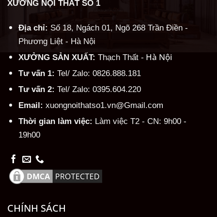
XƯỞNG NỘI THẤT SỐ 1
Địa chỉ:
Số 18, Ngách 01, Ngõ 268 Trần Điền -
Phương Liệt - Hà Nội
Hà Nội
XƯỞNG SẢN XUẤT:
Thạch Thất -
Tư vấn 1:
Tel/ Zalo: 0826.888.181
Tư vấn 2:
Tel/ Zalo: 0395.604.220
Email:
xuongnoithatso1.vn@Gmail.com
Thời gian làm việc:
Làm việc T2 - CN: 9h00 -
19h00
CHÍNH SÁCH