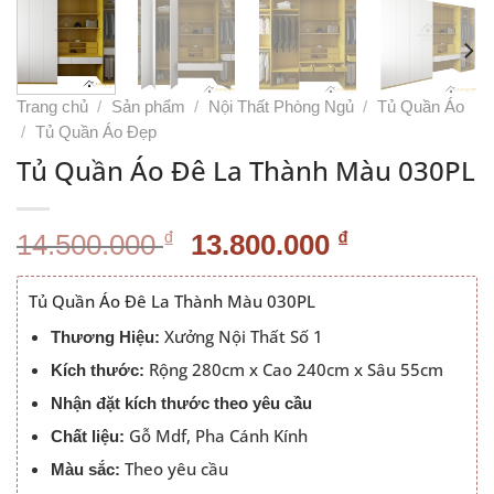
Trang chủ
/
Sản phẩm
/
Nội Thất Phòng Ngủ
/
Tủ Quần Áo
/
Tủ Quần Áo Đẹp
Tủ Quần Áo Đê La Thành Màu 030PL
Giá
Giá
₫
₫
14.500.000
13.800.000
gốc
hiện
là:
tại
Tủ Quần Áo Đê La Thành Màu 030PL
14.500.000 ₫.
là:
Xưởng Nội Thất Số 1
Thương Hiệu:
13.800.000
Rộng 280cm x Cao 240cm x Sâu 55cm
Kích thước:
Nhận đặt kích thước theo yêu cầu
Gỗ Mdf, Pha Cánh Kính
Chất liệu:
Theo yêu cầu
Màu sắc: