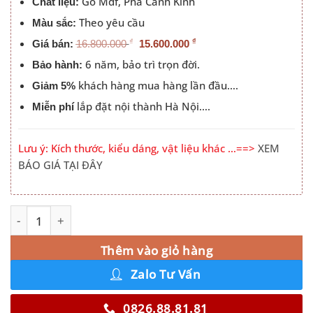
Gỗ Mdf, Pha Cánh Kính
Chất liệu:
Theo yêu cầu
Màu sắc:
₫
₫
Giá bán:
16.800.000
15.600.000
6 năm, bảo trì trọn đời.
Bảo hành:
khách hàng mua hàng lần đầu….
Giảm 5%
lắp đặt nội thành Hà Nội….
Miễn phí
Lưu ý: Kích thước, kiểu dáng, vật liệu khác …==>
XEM
BÁO GIÁ TẠI ĐÂY
Tủ Quần Áo Kết Hợp Bàn Phấn Có Led Đẹp Hà Nội 219ZN 
Alternative:
Thêm vào giỏ hàng
Zalo Tư Vấn
0826.88.81.81