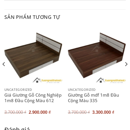
SẢN PHẨM TƯƠNG TỰ
UNCATEGORIZED
UNCATEGORIZED
Giá Giường Gỗ Công Nghiệp
Giường Gỗ mdf 1m8 Đầu
1m8 Đầu Cộng Màu 612
Cộng Màu 335
Giá
Giá
Giá
Giá
3.700.000
₫
2.900.000
₫
3.700.000
₫
3.300.000
₫
gốc
hiện
gốc
hiện
là:
tại
là:
tại
3.700.000 ₫.
là:
3.700.000 ₫.
là:
.000 ₫.
2.900.000 ₫.
3.300.0
Đánh giá