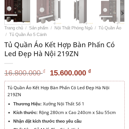
Trang chủ
/
Sản phẩm
/
Nội Thất Phòng Ngủ
/
Tủ Quần Áo
/
Tủ Quần Áo 5 Cánh
Tủ Quần Áo Kết Hợp Bàn Phấn Có
Led Đẹp Hà Nội 219ZN
Giá
Giá
₫
₫
16.800.000
15.600.000
gốc
hiện
là:
tại
Tủ Quần Áo Kết Hợp Bàn Phấn Có Led Đẹp Hà Nội
16.800.000 ₫.
là:
219ZN
15.600.000
Xưởng Nội Thất Số 1
Thương Hiệu:
Rộng 280cm x Cao 240cm x Sâu 55cm
Kích thước:
Nhận đặt kích thước theo yêu cầu