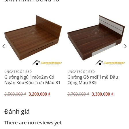
UNCATEGORIZED
UNCATEGORIZED
Giường Ngủ 1m8x2m Có
Giường Gỗ mdf 1m8 Đầu
Ngăn Kéo Đầu Trơn Màu 31
Cộng Màu 335
Giá
Giá
Giá
Giá
3.500.000
₫
3.200.000
₫
3.700.000
₫
3.300.000
₫
gốc
hiện
gốc
hiện
là:
tại
là:
tại
3.500.000 ₫.
là:
3.700.000 ₫.
là:
.000 ₫.
3.200.000 ₫.
3.300.0
Đánh giá
There are no reviews yet