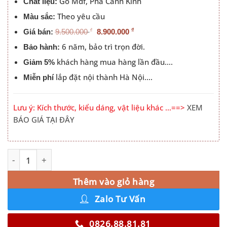
Gỗ Mdf, Pha Cánh Kính
Chất liệu:
Theo yêu cầu
Màu sắc:
₫
₫
Giá bán:
9.500.000
8.900.000
6 năm, bảo trì trọn đời.
Bảo hành:
khách hàng mua hàng lần đầu….
Giảm 5%
lắp đặt nội thành Hà Nội….
Miễn phí
Lưu ý: Kích thước, kiểu dáng, vật liệu khác …==>
XEM
BÁO GIÁ TẠI ĐÂY
Tủ Quần Áo Kết Hợp Bàn Trang Điểm Đẹp Hà Nội 219ZN s
Alternative:
Thêm vào giỏ hàng
Zalo Tư Vấn
0826.88.81.81