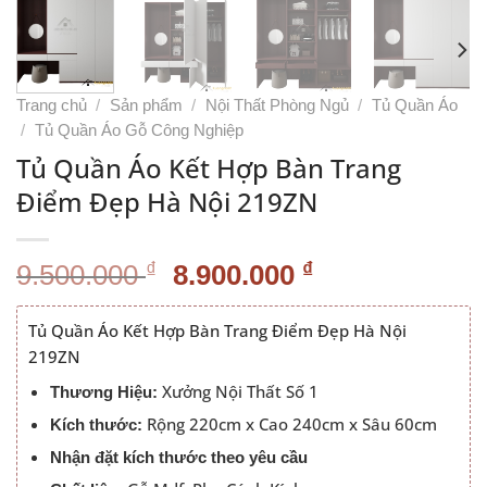
Trang chủ
/
Sản phẩm
/
Nội Thất Phòng Ngủ
/
Tủ Quần Áo
/
Tủ Quần Áo Gỗ Công Nghiệp
Tủ Quần Áo Kết Hợp Bàn Trang
Điểm Đẹp Hà Nội 219ZN
Giá
Giá
₫
₫
9.500.000
8.900.000
gốc
hiện
là:
tại
Tủ Quần Áo Kết Hợp Bàn Trang Điểm Đẹp Hà Nội
9.500.000 ₫.
là:
219ZN
8.900.000 ₫.
Xưởng Nội Thất Số 1
Thương Hiệu:
Rộng 220cm x Cao 240cm x Sâu 60cm
Kích thước:
Nhận đặt kích thước theo yêu cầu