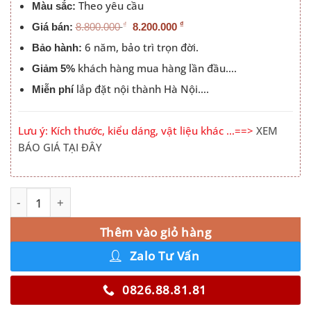
Theo yêu cầu
Màu sắc:
₫
₫
Giá bán:
8.800.000
8.200.000
6 năm, bảo trì trọn đời.
Bảo hành:
khách hàng mua hàng lần đầu….
Giảm 5%
lắp đặt nội thành Hà Nội….
Miễn phí
Lưu ý: Kích thước, kiểu dáng, vật liệu khác …==>
XEM
BÁO GIÁ TẠI ĐÂY
Xưởng Sản Xuất Tủ Quần Áo Chung Cư Màu 220MM số l
Alternative:
Thêm vào giỏ hàng
Zalo Tư Vấn
0826.88.81.81