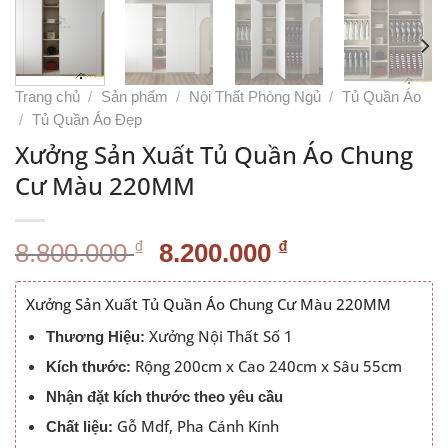
Trang chủ
/
Sản phẩm
/
Nội Thất Phòng Ngủ
/
Tủ Quần Áo
/
Tủ Quần Áo Đẹp
Xưởng Sản Xuất Tủ Quần Áo Chung
Cư Màu 220MM
Giá
Giá
₫
₫
8.800.000
8.200.000
gốc
hiện
là:
tại
Xưởng Sản Xuất Tủ Quần Áo Chung Cư Màu 220MM
8.800.000 ₫.
là:
Xưởng Nội Thất Số 1
Thương Hiệu:
8.200.000 ₫.
Rộng 200cm x Cao 240cm x Sâu 55cm
Kích thước:
Nhận đặt kích thước theo yêu cầu
Gỗ Mdf, Pha Cánh Kính
Chất liệu: