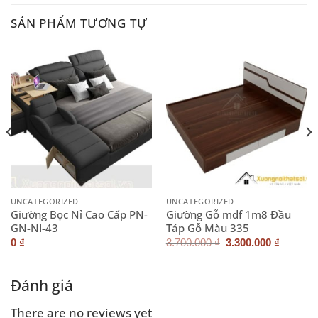
SẢN PHẨM TƯƠNG TỰ
UNCATEGORIZED
UNCATEGORIZED
Giường Bọc Nỉ Cao Cấp PN-
Giường Gỗ mdf 1m8 Đầu
GN-NI-43
Táp Gỗ Màu 335
Giá
Giá
0
₫
3.700.000
₫
3.300.000
₫
gốc
hiện
là:
tại
3.700.000 ₫.
là:
3.300.0
Đánh giá
There are no reviews yet