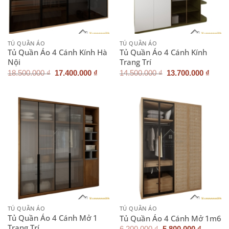
TỦ QUẦN ÁO
TỦ QUẦN ÁO
Tủ Quần Áo 4 Cánh Kính Hà
Tủ Quần Áo 4 Cánh Kính
Nội
Trang Trí
Giá
Giá
Giá
Giá
18.500.000
₫
17.400.000
₫
14.500.000
₫
13.700.000
₫
gốc
hiện
gốc
hiện
là:
tại
là:
tại
18.500.000 ₫.
là:
14.500.000 ₫.
là:
17.400.000 ₫.
13.70
TỦ QUẦN ÁO
TỦ QUẦN ÁO
Tủ Quần Áo 4 Cánh Mở 1
Tủ Quần Áo 4 Cánh Mở 1m6
Trang Trí
Giá
Giá