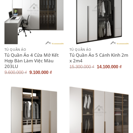
TỦ QUẦN ÁO
TỦ QUẦN ÁO
Tủ Quần Áo 4 Cửa Mở Kết
Tủ Quần Áo 5 Cánh Kính 2m
Hợp Bàn Làm Việc Màu
x 2m4
203LU
Giá
Giá
15.300.000
₫
14.100.000
₫
gốc
hiện
Giá
Giá
9.600.000
₫
9.100.000
₫
là:
tại
gốc
hiện
15.300.000 ₫.
là:
là:
tại
14.10
9.600.000 ₫.
là:
9.100.000 ₫.