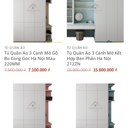
TỦ QUẦN ÁO
TỦ QUẦN ÁO
Tủ Quần Áo 3 Cánh Mở Gỗ
Tủ Quần Áo 3 Cánh Mở Kết
Bo Cong Góc Hà Nội Màu
Hợp Bàn Phấn Hà Nội
220MM
212ZN
Giá
Giá
Giá
Giá
7.500.000
₫
7.100.000
₫
16.800.000
₫
15.600.000
₫
gốc
hiện
gốc
hiện
là:
tại
là:
tại
7.500.000 ₫.
là:
16.800.000 ₫.
là:
7.100.000 ₫.
15.60