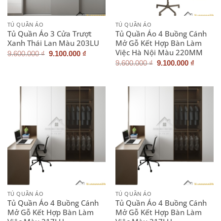
TỦ QUẦN ÁO
TỦ QUẦN ÁO
Tủ Quần Áo 3 Cửa Trượt
Tủ Quần Áo 4 Buồng Cánh
Xanh Thái Lan Màu 203LU
Mở Gỗ Kết Hợp Bàn Làm
Việc Hà Nội Màu 220MM
Giá
Giá
9.600.000
₫
9.100.000
₫
gốc
hiện
Giá
Giá
9.600.000
₫
9.100.000
₫
là:
tại
gốc
hiện
9.600.000 ₫.
là:
là:
tại
9.100.000 ₫.
9.600.000 ₫.
là:
9.100.0
TỦ QUẦN ÁO
TỦ QUẦN ÁO
Tủ Quần Áo 4 Buồng Cánh
Tủ Quần Áo 4 Buồng Cánh
Mở Gỗ Kết Hợp Bàn Làm
Mở Gỗ Kết Hợp Bàn Làm