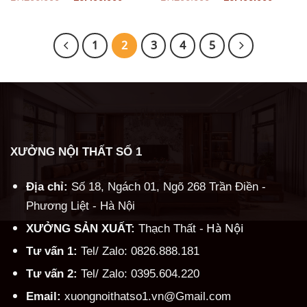
gốc
hiện
gốc
hiện
là:
tại
là:
tại
17.200.000 ₫.
là:
17.200.000 ₫.
là:
16.400.000 ₫.
16.40
1
2
3
4
5
XƯỞNG NỘI THẤT SỐ 1
Địa chỉ:
Số 18, Ngách 01, Ngõ 268 Trần Điền -
Phương Liệt - Hà Nội
Hà Nội
XƯỞNG SẢN XUẤT:
Thạch Thất -
Tư vấn 1:
Tel/ Zalo: 0826.888.181
Tư vấn 2:
Tel/ Zalo: 0395.604.220
Email:
xuongnoithatso1.vn@Gmail.com