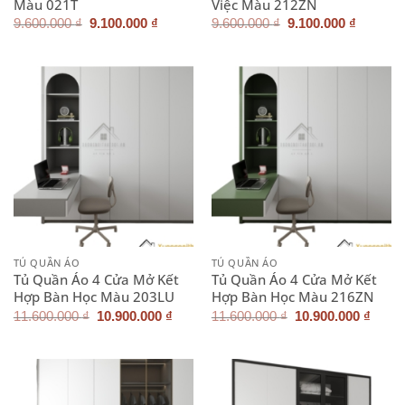
Màu 021T
Việc Màu 212ZN
Giá
Giá
Giá
Giá
9.600.000
₫
9.100.000
₫
9.600.000
₫
9.100.000
₫
gốc
hiện
gốc
hiện
là:
tại
là:
tại
9.600.000 ₫.
là:
9.600.000 ₫.
là:
9.100.000 ₫.
9.100.0
TỦ QUẦN ÁO
TỦ QUẦN ÁO
Tủ Quần Áo 4 Cửa Mở Kết
Tủ Quần Áo 4 Cửa Mở Kết
Hợp Bàn Học Màu 203LU
Hợp Bàn Học Màu 216ZN
Giá
Giá
Giá
Giá
11.600.000
₫
10.900.000
₫
11.600.000
₫
10.900.000
₫
gốc
hiện
gốc
hiện
là:
tại
là:
tại
11.600.000 ₫.
là:
11.600.000 ₫.
là:
10.900.000 ₫.
10.90