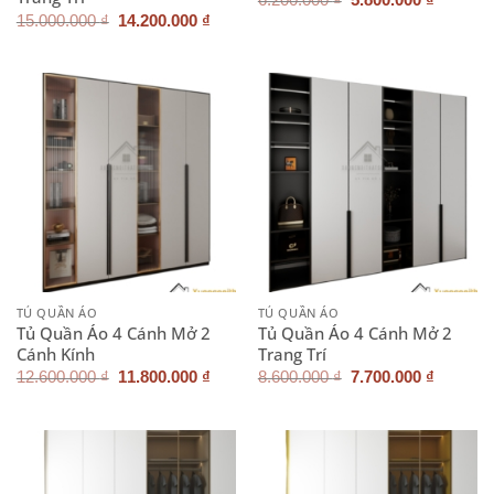
6.200.000
₫
5.800.000
₫
gốc
hiện
Giá
Giá
15.000.000
₫
14.200.000
₫
là:
tại
gốc
hiện
6.200.000 ₫.
là:
là:
tại
5.800.0
15.000.000 ₫.
là:
14.200.000 ₫.
TỦ QUẦN ÁO
TỦ QUẦN ÁO
Tủ Quần Áo 4 Cánh Mở 2
Tủ Quần Áo 4 Cánh Mở 2
Cánh Kính
Trang Trí
Giá
Giá
Giá
Giá
12.600.000
₫
11.800.000
₫
8.600.000
₫
7.700.000
₫
gốc
hiện
gốc
hiện
là:
tại
là:
tại
12.600.000 ₫.
là:
8.600.000 ₫.
là:
11.800.000 ₫.
7.700.0