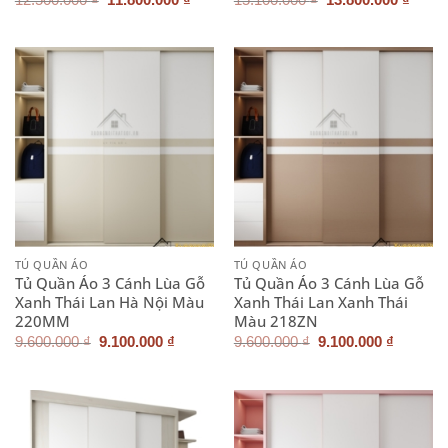
gốc
hiện
gốc
hiện
là:
tại
là:
tại
12.500.000 ₫.
là:
15.100.000 ₫.
là:
11.800.000 ₫.
13.80
TỦ QUẦN ÁO
TỦ QUẦN ÁO
Tủ Quần Áo 3 Cánh Lùa Gỗ
Tủ Quần Áo 3 Cánh Lùa Gỗ
Xanh Thái Lan Hà Nội Màu
Xanh Thái Lan Xanh Thái
220MM
Màu 218ZN
Giá
Giá
Giá
Giá
9.600.000
₫
9.100.000
₫
9.600.000
₫
9.100.000
₫
gốc
hiện
gốc
hiện
là:
tại
là:
tại
9.600.000 ₫.
là:
9.600.000 ₫.
là:
9.100.000 ₫.
9.100.0