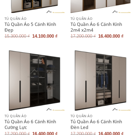
TỦ QUẦN ÁO
TỦ QUẦN ÁO
Tủ Quần Áo 5 Cánh Kính
Tủ Quần Áo 6 Cánh Kính
Đẹp
2m4 x2m4
Giá
Giá
Giá
Giá
15.300.000
₫
14.100.000
₫
17.200.000
₫
16.400.000
₫
gốc
hiện
gốc
hiện
là:
tại
là:
tại
15.300.000 ₫.
là:
17.200.000 ₫.
là:
14.100.000 ₫.
16.40
TỦ QUẦN ÁO
TỦ QUẦN ÁO
Tủ Quần Áo 6 Cánh Kính
Tủ Quần Áo 6 Cánh Kính
Cường Lực
Đèn Led
Giá
Giá
Giá
Giá
17.200.000
₫
16.400.000
₫
17.200.000
₫
16.400.000
₫