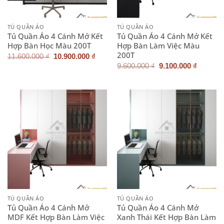
TỦ QUẦN ÁO
TỦ QUẦN ÁO
Tủ Quần Áo 4 Cánh Mở Kết
Tủ Quần Áo 4 Cánh Mở Kết
Hợp Bàn Học Màu 200T
Hợp Bàn Làm Việc Màu
200T
Giá
Giá
11.600.000
₫
10.900.000
₫
gốc
hiện
Giá
Giá
9.600.000
₫
9.100.000
₫
là:
tại
gốc
hiện
11.600.000 ₫.
là:
là:
tại
10.900.000 ₫.
9.600.000 ₫.
là:
9.100.0
TỦ QUẦN ÁO
TỦ QUẦN ÁO
Tủ Quần Áo 4 Cánh Mở
Tủ Quần Áo 4 Cánh Mở
MDF Kết Hợp Bàn Làm Việc
Xanh Thái Kết Hợp Bàn Làm