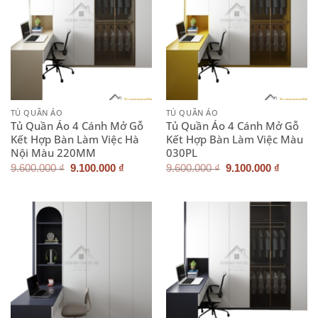
TỦ QUẦN ÁO
TỦ QUẦN ÁO
Tủ Quần Áo 4 Cánh Mở Gỗ
Tủ Quần Áo 4 Cánh Mở Gỗ
Kết Hợp Bàn Làm Việc Hà
Kết Hợp Bàn Làm Việc Màu
Nội Màu 220MM
030PL
Giá
Giá
Giá
Giá
9.600.000
₫
9.100.000
₫
9.600.000
₫
9.100.000
₫
gốc
hiện
gốc
hiện
là:
tại
là:
tại
9.600.000 ₫.
là:
9.600.000 ₫.
là:
9.100.000 ₫.
9.100.0