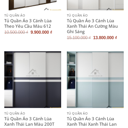
TỦ QUẦN ÁO
TỦ QUẦN ÁO
Tủ Quần Áo 3 Cánh Lùa
Tủ Quần Áo 3 Cánh Lùa
Theo Yêu Cầu Màu 612
Xanh Thái An Cường Màu
Ghi Sáng
Giá
Giá
10.500.000
₫
9.900.000
₫
gốc
hiện
Giá
Giá
15.100.000
₫
13.800.000
₫
là:
tại
gốc
hiện
10.500.000 ₫.
là:
là:
tại
9.900.000 ₫.
15.100.000 ₫.
là:
13.80
TỦ QUẦN ÁO
TỦ QUẦN ÁO
Tủ Quần Áo 3 Cánh Lùa
Tủ Quần Áo 3 Cánh Lùa
Xanh Thái Lan Màu 200T
Xanh Thái Xanh Thái Lan