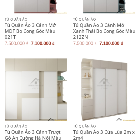
TỦ QUẦN ÁO
TỦ QUẦN ÁO
Tủ Quần Áo 3 Cánh Mở
Tủ Quần Áo 3 Cánh Mở
MDF Bo Cong Góc Màu
Xanh Thái Bo Cong Góc Màu
021T
212ZN
Giá
Giá
Giá
Giá
7.500.000
₫
7.100.000
₫
7.500.000
₫
7.100.000
₫
gốc
hiện
gốc
hiện
là:
tại
là:
tại
7.500.000 ₫.
là:
7.500.000 ₫.
là:
7.100.000 ₫.
7.100.0
TỦ QUẦN ÁO
TỦ QUẦN ÁO
Tủ Quần Áo 3 Cánh Trượt
Tủ Quần Áo 3 Cửa Lùa 2m x
Gỗ An Cường Hà Nội Màu
2m4