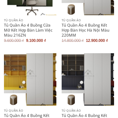
TỦ QUẦN ÁO
TỦ QUẦN ÁO
Tủ Quần Áo 4 Buồng Cửa
Tủ Quần Áo 4 Buồng Kết
Mở Kết Hợp Bàn Làm Việc
Hợp Bàn Học Hà Nội Màu
Màu 216ZN
220MM
Giá
Giá
Giá
Giá
9.600.000
₫
9.100.000
₫
14.800.000
₫
12.900.000
₫
gốc
hiện
gốc
hiện
là:
tại
là:
tại
9.600.000 ₫.
là:
14.800.000 ₫.
là:
9.100.000 ₫.
12.90
TỦ QUẦN ÁO
TỦ QUẦN ÁO
Tủ Quần Áo 4 Buồng Kết
Tủ Quần Áo 4 Buồng Kết