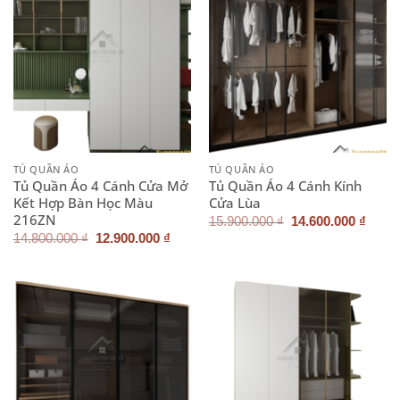
TỦ QUẦN ÁO
TỦ QUẦN ÁO
Tủ Quần Áo 4 Cánh Cửa Mở
Tủ Quần Áo 4 Cánh Kính
Kết Hợp Bàn Học Màu
Cửa Lùa
216ZN
Giá
Giá
15.900.000
₫
14.600.000
₫
gốc
hiện
Giá
Giá
14.800.000
₫
12.900.000
₫
là:
tại
gốc
hiện
15.900.000 ₫.
là:
là:
tại
14.60
14.800.000 ₫.
là:
12.900.000 ₫.