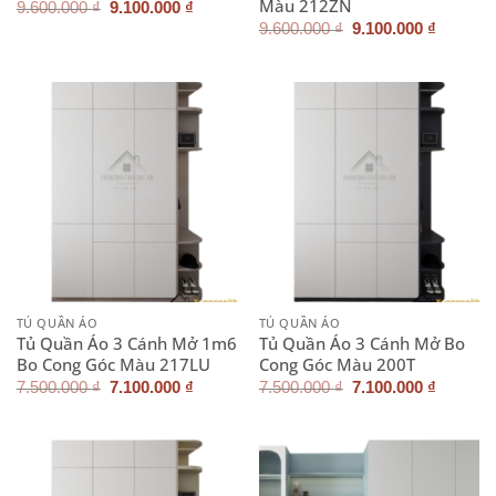
Màu 212ZN
Giá
Giá
9.600.000
₫
9.100.000
₫
gốc
hiện
Giá
Giá
9.600.000
₫
9.100.000
₫
là:
tại
gốc
hiện
9.600.000 ₫.
là:
là:
tại
9.100.000 ₫.
9.600.000 ₫.
là:
9.100.0
TỦ QUẦN ÁO
TỦ QUẦN ÁO
Tủ Quần Áo 3 Cánh Mở 1m6
Tủ Quần Áo 3 Cánh Mở Bo
Bo Cong Góc Màu 217LU
Cong Góc Màu 200T
Giá
Giá
Giá
Giá
7.500.000
₫
7.100.000
₫
7.500.000
₫
7.100.000
₫
gốc
hiện
gốc
hiện
là:
tại
là:
tại
7.500.000 ₫.
là:
7.500.000 ₫.
là:
7.100.000 ₫.
7.100.0