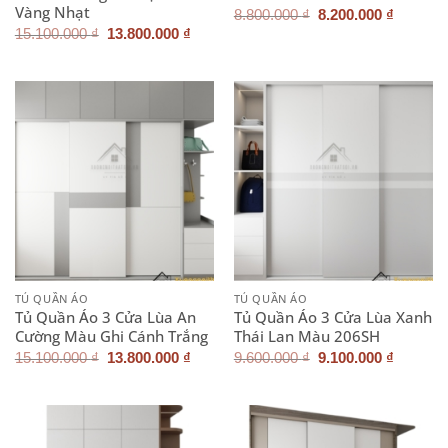
Vàng Nhạt
Giá
Giá
8.800.000
₫
8.200.000
₫
gốc
hiện
Giá
Giá
15.100.000
₫
13.800.000
₫
là:
tại
gốc
hiện
8.800.000 ₫.
là:
là:
tại
8.200.0
15.100.000 ₫.
là:
13.800.000 ₫.
TỦ QUẦN ÁO
TỦ QUẦN ÁO
Tủ Quần Áo 3 Cửa Lùa An
Tủ Quần Áo 3 Cửa Lùa Xanh
Cường Màu Ghi Cánh Trắng
Thái Lan Màu 206SH
Giá
Giá
Giá
Giá
15.100.000
₫
13.800.000
₫
9.600.000
₫
9.100.000
₫
gốc
hiện
gốc
hiện
là:
tại
là:
tại
15.100.000 ₫.
là:
9.600.000 ₫.
là:
13.800.000 ₫.
9.100.0