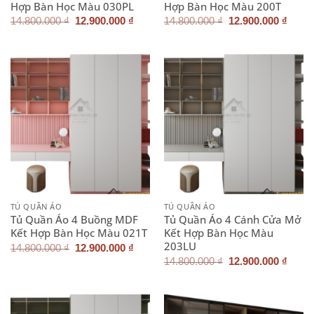
Hợp Bàn Học Màu 030PL
Hợp Bàn Học Màu 200T
Giá
Giá
Giá
Giá
14.800.000
₫
12.900.000
₫
14.800.000
₫
12.900.000
₫
gốc
hiện
gốc
hiện
là:
tại
là:
tại
14.800.000 ₫.
là:
14.800.000 ₫.
là:
12.900.000 ₫.
12.90
TỦ QUẦN ÁO
TỦ QUẦN ÁO
Tủ Quần Áo 4 Buồng MDF
Tủ Quần Áo 4 Cánh Cửa Mở
Kết Hợp Bàn Học Màu 021T
Kết Hợp Bàn Học Màu
203LU
Giá
Giá
14.800.000
₫
12.900.000
₫
gốc
hiện
Giá
Giá
14.800.000
₫
12.900.000
₫
là:
tại
gốc
hiện
14.800.000 ₫.
là:
là:
tại
12.900.000 ₫.
14.800.000 ₫.
là:
12.90