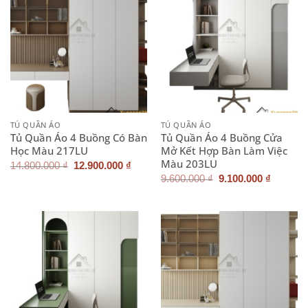
TỦ QUẦN ÁO
TỦ QUẦN ÁO
Tủ Quần Áo 4 Buồng Có Bàn
Tủ Quần Áo 4 Buồng Cửa
Học Màu 217LU
Mở Kết Hợp Bàn Làm Việc
Màu 203LU
Giá
Giá
14.800.000
₫
12.900.000
₫
gốc
hiện
Giá
Giá
9.600.000
₫
9.100.000
₫
là:
tại
gốc
hiện
14.800.000 ₫.
là:
là:
tại
12.900.000 ₫.
9.600.000 ₫.
là:
9.100.0