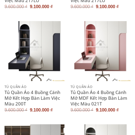
Việc Màu 217LU
Việc Màu 217LU
Giá
Giá
Giá
Giá
9.600.000
₫
9.100.000
₫
9.600.000
₫
9.100.000
₫
gốc
hiện
gốc
hiện
là:
tại
là:
tại
9.600.000 ₫.
là:
9.600.000 ₫.
là:
9.100.000 ₫.
9.100.0
TỦ QUẦN ÁO
TỦ QUẦN ÁO
Tủ Quần Áo 4 Buồng Cánh
Tủ Quần Áo 4 Buồng Cánh
Mở Kết Hợp Bàn Làm Việc
Mở MDF Kết Hợp Bàn Làm
Màu 200T
Việc Màu 021T
Giá
Giá
Giá
Giá
9.600.000
₫
9.100.000
₫
9.600.000
₫
9.100.000
₫
gốc
hiện
gốc
hiện
là:
tại
là:
tại
9.600.000 ₫.
là:
9.600.000 ₫.
là:
9.100.000 ₫.
9.100.0