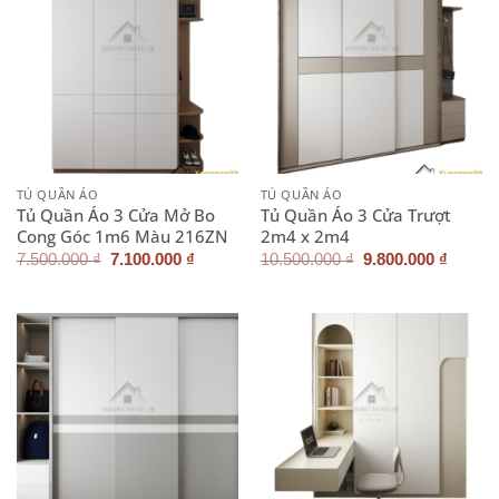
TỦ QUẦN ÁO
TỦ QUẦN ÁO
Tủ Quần Áo 3 Cửa Mở Bo
Tủ Quần Áo 3 Cửa Trượt
Cong Góc 1m6 Màu 216ZN
2m4 x 2m4
Giá
Giá
Giá
Giá
7.500.000
₫
7.100.000
₫
10.500.000
₫
9.800.000
₫
gốc
hiện
gốc
hiện
là:
tại
là:
tại
7.500.000 ₫.
là:
10.500.000 ₫.
là:
7.100.000 ₫.
9.800.