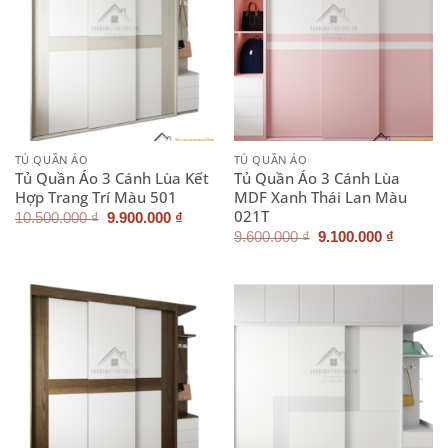
TỦ QUẦN ÁO
TỦ QUẦN ÁO
Tủ Quần Áo 3 Cánh Lùa Kết
Tủ Quần Áo 3 Cánh Lùa
Hợp Trang Trí Màu 501
MDF Xanh Thái Lan Màu
021T
Giá
Giá
10.500.000
₫
9.900.000
₫
gốc
hiện
Giá
Giá
9.600.000
₫
9.100.000
₫
là:
tại
gốc
hiện
10.500.000 ₫.
là:
là:
tại
9.900.000 ₫.
9.600.000 ₫.
là:
9.100.0