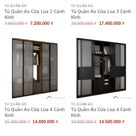
TỦ QUẦN ÁO
TỦ QUẦN ÁO
Tủ Quần Áo Cửa Lùa 2 Cánh
Tủ Quần Áo Cửa Lùa 3 Cánh
Kính
Kính
Giá
Giá
Giá
Giá
7.600.000
₫
7.200.000
₫
18.500.000
₫
17.400.000
₫
gốc
hiện
gốc
hiện
là:
tại
là:
tại
7.600.000 ₫.
là:
18.500.000 ₫.
là:
7.200.000 ₫.
17.40
TỦ QUẦN ÁO
TỦ QUẦN ÁO
Tủ Quần Áo Cửa Lùa 4 Cánh
Tủ Quần Áo Cửa Lùa 4 Cánh
Kính
Kính
Giá
Giá
Giá
Giá
15.300.000
₫
14.600.000
₫
15.500.000
₫
14.500.000
₫
gốc
hiện
gốc
hiện
là:
tại
là:
tại
15.300.000 ₫.
là:
15.500.000 ₫.
là: