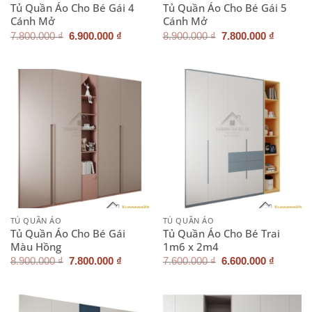
Tủ Quần Áo Cho Bé Gái 4
Tủ Quần Áo Cho Bé Gái 5
Cánh Mở
Cánh Mở
Giá
Giá
Giá
Giá
7.800.000
₫
6.900.000
₫
8.900.000
₫
7.800.000
₫
gốc
hiện
gốc
hiện
là:
tại
là:
tại
7.800.000 ₫.
là:
8.900.000 ₫.
là:
6.900.000 ₫.
7.800.0
TỦ QUẦN ÁO
TỦ QUẦN ÁO
Tủ Quần Áo Cho Bé Gái
Tủ Quần Áo Cho Bé Trai
Màu Hồng
1m6 x 2m4
Giá
Giá
Giá
Giá
8.900.000
₫
7.800.000
₫
7.600.000
₫
6.600.000
₫
gốc
hiện
gốc
hiện
là:
tại
là:
tại
8.900.000 ₫.
là:
7.600.000 ₫.
là:
7.800.000 ₫.
6.600.0