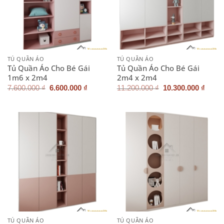
TỦ QUẦN ÁO
TỦ QUẦN ÁO
Tủ Quần Áo Cho Bé Gái
Tủ Quần Áo Cho Bé Gái
1m6 x 2m4
2m4 x 2m4
Giá
Giá
Giá
Giá
7.600.000
₫
6.600.000
₫
11.200.000
₫
10.300.000
₫
gốc
hiện
gốc
hiện
là:
tại
là:
tại
7.600.000 ₫.
là:
11.200.000 ₫.
là:
6.600.000 ₫.
10.30
TỦ QUẦN ÁO
TỦ QUẦN ÁO