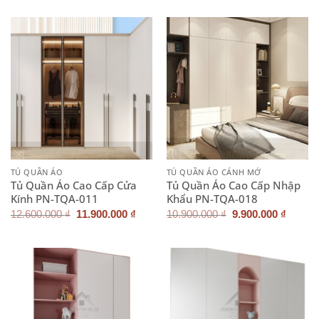
là:
tại
là:
tại
9.700.000 ₫.
là:
10.500.000 ₫.
là:
8.700.000 ₫.
9.900.
TỦ QUẦN ÁO
TỦ QUẦN ÁO CÁNH MỞ
Tủ Quần Áo Cao Cấp Cửa
Tủ Quần Áo Cao Cấp Nhập
Kính PN-TQA-011
Khẩu PN-TQA-018
Giá
Giá
Giá
Giá
12.600.000
₫
11.900.000
₫
10.900.000
₫
9.900.000
₫
gốc
hiện
gốc
hiện
là:
tại
là:
tại
12.600.000 ₫.
là:
10.900.000 ₫.
là:
11.900.000 ₫.
9.900.