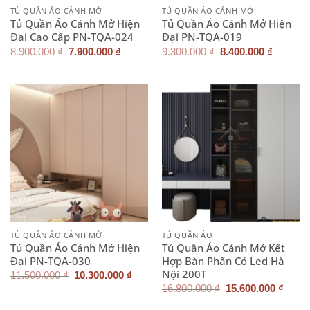
TỦ QUẦN ÁO CÁNH MỞ
TỦ QUẦN ÁO CÁNH MỞ
Tủ Quần Áo Cánh Mở Hiện
Tủ Quần Áo Cánh Mở Hiện
Đại Cao Cấp PN-TQA-024
Đại PN-TQA-019
Giá
Giá
Giá
Giá
8.900.000
₫
7.900.000
₫
9.300.000
₫
8.400.000
₫
gốc
hiện
gốc
hiện
là:
tại
là:
tại
8.900.000 ₫.
là:
9.300.000 ₫.
là:
7.900.000 ₫.
8.400.0
TỦ QUẦN ÁO CÁNH MỞ
TỦ QUẦN ÁO
Tủ Quần Áo Cánh Mở Hiện
Tủ Quần Áo Cánh Mở Kết
Đại PN-TQA-030
Hợp Bàn Phấn Có Led Hà
Nội 200T
Giá
Giá
11.500.000
₫
10.300.000
₫
gốc
hiện
Giá
Giá
16.800.000
₫
15.600.000
₫
là:
tại
gốc
hiện
11.500.000 ₫.
là:
là:
tại