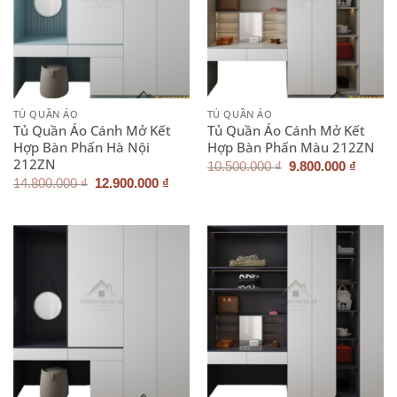
TỦ QUẦN ÁO
TỦ QUẦN ÁO
Tủ Quần Áo Cánh Mở Kết
Tủ Quần Áo Cánh Mở Kết
Hợp Bàn Phấn Hà Nội
Hợp Bàn Phấn Màu 212ZN
212ZN
Giá
Giá
10.500.000
₫
9.800.000
₫
gốc
hiện
Giá
Giá
14.800.000
₫
12.900.000
₫
là:
tại
gốc
hiện
10.500.000 ₫.
là:
là:
tại
9.800.
14.800.000 ₫.
là:
12.900.000 ₫.