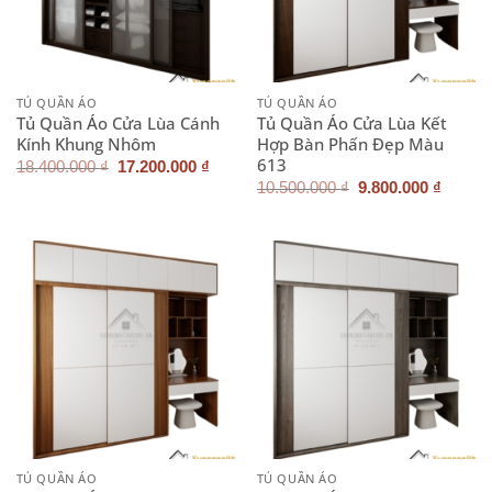
TỦ QUẦN ÁO
TỦ QUẦN ÁO
Tủ Quần Áo Cửa Lùa Cánh
Tủ Quần Áo Cửa Lùa Kết
Kính Khung Nhôm
Hợp Bàn Phấn Đẹp Màu
613
Giá
Giá
18.400.000
₫
17.200.000
₫
gốc
hiện
Giá
Giá
10.500.000
₫
9.800.000
₫
là:
tại
gốc
hiện
18.400.000 ₫.
là:
là:
tại
17.200.000 ₫.
10.500.000 ₫.
là:
9.800.
TỦ QUẦN ÁO
TỦ QUẦN ÁO