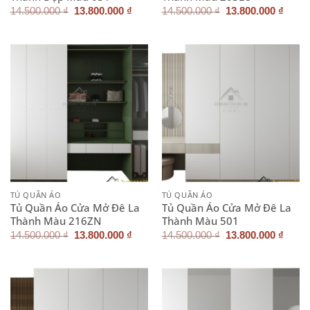
Giá
Giá
Giá
Giá
14.500.000
₫
13.800.000
₫
14.500.000
₫
13.800.000
₫
gốc
hiện
gốc
hiện
là:
tại
là:
tại
14.500.000 ₫.
là:
14.500.000 ₫.
là:
13.800.000 ₫.
13.80
TỦ QUẦN ÁO
TỦ QUẦN ÁO
Tủ Quần Áo Cửa Mở Đê La
Tủ Quần Áo Cửa Mở Đê La
Thành Màu 216ZN
Thành Màu 501
Giá
Giá
Giá
Giá
14.500.000
₫
13.800.000
₫
14.500.000
₫
13.800.000
₫
gốc
hiện
gốc
hiện
là:
tại
là:
tại
14.500.000 ₫.
là:
14.500.000 ₫.
là:
13.800.000 ₫.
13.80