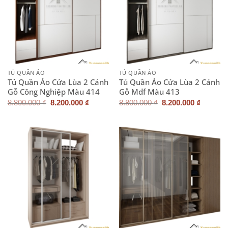
TỦ QUẦN ÁO
TỦ QUẦN ÁO
Tủ Quần Áo Cửa Lùa 2 Cánh
Tủ Quần Áo Cửa Lùa 2 Cánh
Gỗ Công Nghiệp Màu 414
Gỗ Mdf Màu 413
Giá
Giá
Giá
Giá
8.800.000
₫
8.200.000
₫
8.800.000
₫
8.200.000
₫
gốc
hiện
gốc
hiện
là:
tại
là:
tại
8.800.000 ₫.
là:
8.800.000 ₫.
là:
8.200.000 ₫.
8.200.0