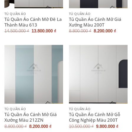
TỦ QUẦN ÁO
TỦ QUẦN ÁO
Tủ Quần Áo Cánh Mở Đê La
Tủ Quần Áo Cánh Mở Giá
Thành Màu 613
Xưởng Màu 200T
Giá
Giá
Giá
Giá
14.500.000
₫
13.800.000
₫
8.800.000
₫
8.200.000
₫
gốc
hiện
gốc
hiện
là:
tại
là:
tại
14.500.000 ₫.
là:
8.800.000 ₫.
là:
13.800.000 ₫.
8.200.0
TỦ QUẦN ÁO
TỦ QUẦN ÁO
Tủ Quần Áo Cánh Mở Giá
Tủ Quần Áo Cánh Mở Gỗ
Xưởng Màu 212ZN
Công Nghiệp Màu 200T
Giá
Giá
Giá
Giá
8.800.000
₫
8.200.000
₫
10.500.000
₫
9.800.000
₫
gốc
hiện
gốc
hiện