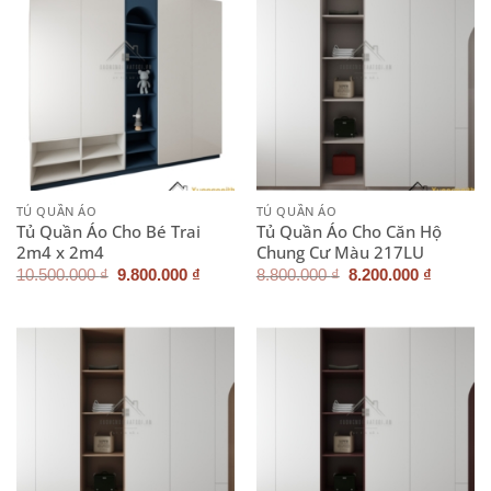
TỦ QUẦN ÁO
TỦ QUẦN ÁO
Tủ Quần Áo Cho Bé Trai
Tủ Quần Áo Cho Căn Hộ
2m4 x 2m4
Chung Cư Màu 217LU
Giá
Giá
Giá
Giá
10.500.000
₫
9.800.000
₫
8.800.000
₫
8.200.000
₫
gốc
hiện
gốc
hiện
là:
tại
là:
tại
10.500.000 ₫.
là:
8.800.000 ₫.
là:
9.800.000 ₫.
8.200.0