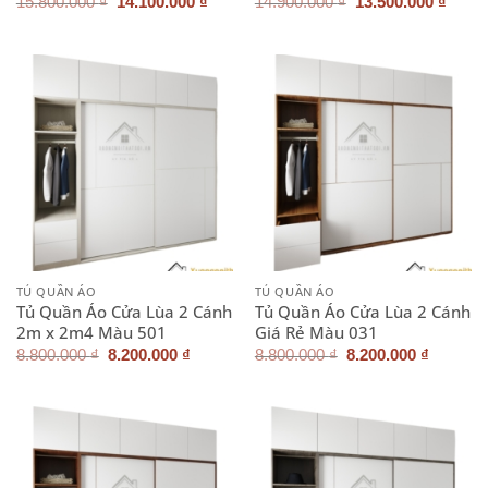
Giá
Giá
Giá
Giá
15.800.000
₫
14.100.000
₫
14.900.000
₫
13.500.000
₫
gốc
hiện
gốc
hiện
là:
tại
là:
tại
15.800.000 ₫.
là:
14.900.000 ₫.
là:
14.100.000 ₫.
13.50
TỦ QUẦN ÁO
TỦ QUẦN ÁO
Tủ Quần Áo Cửa Lùa 2 Cánh
Tủ Quần Áo Cửa Lùa 2 Cánh
2m x 2m4 Màu 501
Giá Rẻ Màu 031
Giá
Giá
Giá
Giá
8.800.000
₫
8.200.000
₫
8.800.000
₫
8.200.000
₫
gốc
hiện
gốc
hiện
là:
tại
là:
tại
8.800.000 ₫.
là:
8.800.000 ₫.
là:
8.200.000 ₫.
8.200.0