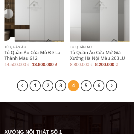
TỦ QUẦN ÁO
TỦ QUẦN ÁO
Tủ Quần Áo Cửa Mở Đê La
Tủ Quần Áo Cửa Mở Giá
Thành Màu 612
Xưởng Hà Nội Màu 203LU
Giá
Giá
Giá
Giá
14.500.000
₫
13.800.000
₫
8.800.000
₫
8.200.000
₫
gốc
hiện
gốc
hiện
là:
tại
là:
tại
14.500.000 ₫.
là:
8.800.000 ₫.
là:
13.800.000 ₫.
8.200.0
1
2
3
4
5
6
XƯỞNG NỘI THẤT SỐ 1