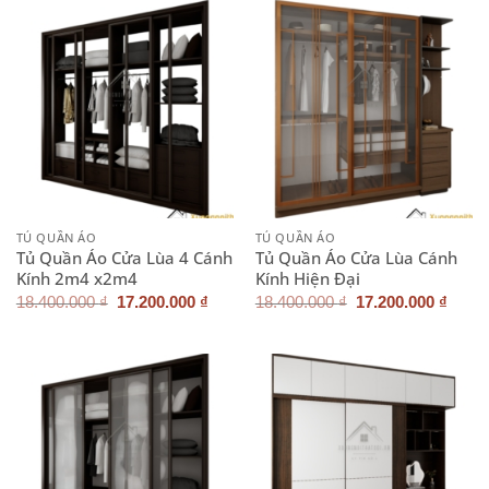
14.600.000 ₫.
14.50
TỦ QUẦN ÁO
TỦ QUẦN ÁO
Tủ Quần Áo Cửa Lùa 4 Cánh
Tủ Quần Áo Cửa Lùa Cánh
Kính 2m4 x2m4
Kính Hiện Đại
Giá
Giá
Giá
Giá
18.400.000
₫
17.200.000
₫
18.400.000
₫
17.200.000
₫
gốc
hiện
gốc
hiện
là:
tại
là:
tại
18.400.000 ₫.
là:
18.400.000 ₫.
là:
17.200.000 ₫.
17.20