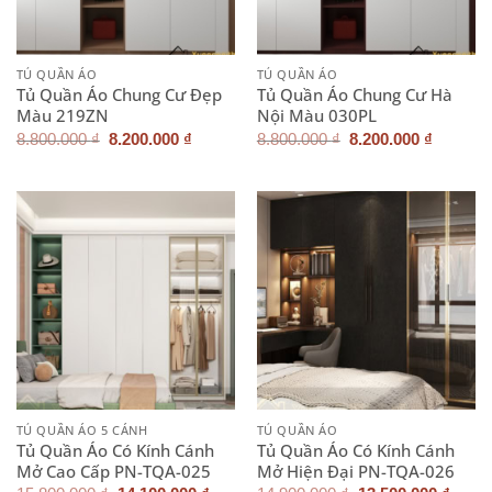
TỦ QUẦN ÁO
TỦ QUẦN ÁO
Tủ Quần Áo Chung Cư Đẹp
Tủ Quần Áo Chung Cư Hà
Màu 219ZN
Nội Màu 030PL
Giá
Giá
Giá
Giá
8.800.000
₫
8.200.000
₫
8.800.000
₫
8.200.000
₫
gốc
hiện
gốc
hiện
là:
tại
là:
tại
8.800.000 ₫.
là:
8.800.000 ₫.
là:
8.200.000 ₫.
8.200.0
TỦ QUẦN ÁO 5 CÁNH
TỦ QUẦN ÁO
Tủ Quần Áo Có Kính Cánh
Tủ Quần Áo Có Kính Cánh
Mở Cao Cấp PN-TQA-025
Mở Hiện Đại PN-TQA-026