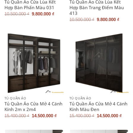
Tủ Quần Áo Cửa Lùa Kết
Tủ Quần Áo Cửa Lùa Kết
Hợp Bàn Phấn Màu 031
Hợp Bàn Trang Điểm Màu
413
Giá
Giá
10.500.000
₫
9.800.000
₫
gốc
hiện
Giá
Giá
10.500.000
₫
9.800.000
₫
là:
tại
gốc
hiện
10.500.000 ₫.
là:
là:
tại
9.800.000 ₫.
10.500.000 ₫.
là:
9.800.
TỦ QUẦN ÁO
TỦ QUẦN ÁO
Tủ Quần Áo Cửa Mở 4 Cánh
Tủ Quần Áo Cửa Mở 4 Cánh
Kính 2m x 2m4
Kính Màu Đen
Giá
Giá
Giá
Giá
15.400.000
₫
14.500.000
₫
15.400.000
₫
14.500.000
₫
gốc
hiện
gốc
hiện
là:
tại
là:
tại
15.400.000 ₫.
là:
15.400.000 ₫.
là:
14.500.000 ₫.
14.50