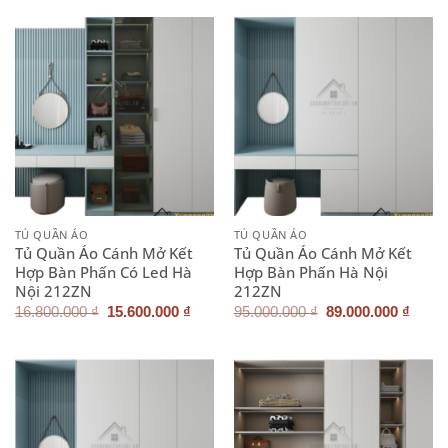
10.300.000 ₫.
16.800.000 ₫.
là:
15.60
TỦ QUẦN ÁO
TỦ QUẦN ÁO
Tủ Quần Áo Cánh Mở Kết
Tủ Quần Áo Cánh Mở Kết
Hợp Bàn Phấn Có Led Hà
Hợp Bàn Phấn Hà Nội
Nội 212ZN
212ZN
Giá
Giá
Giá
Giá
16.800.000
₫
15.600.000
₫
95.000.000
₫
89.000.000
₫
gốc
hiện
gốc
hiện
là:
tại
là:
tại
16.800.000 ₫.
là:
95.000.000 ₫.
là:
15.600.000 ₫.
89.00