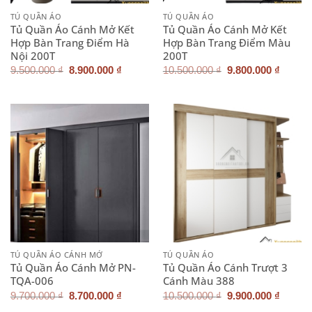
TỦ QUẦN ÁO
TỦ QUẦN ÁO
Tủ Quần Áo Cánh Mở Kết
Tủ Quần Áo Cánh Mở Kết
Hợp Bàn Trang Điểm Hà
Hợp Bàn Trang Điểm Màu
Nội 200T
200T
Giá
Giá
Giá
Giá
9.500.000
₫
8.900.000
₫
10.500.000
₫
9.800.000
₫
gốc
hiện
gốc
hiện
là:
tại
là:
tại
9.500.000 ₫.
là:
10.500.000 ₫.
là:
8.900.000 ₫.
9.800.
TỦ QUẦN ÁO CÁNH MỞ
TỦ QUẦN ÁO
Tủ Quần Áo Cánh Mở PN-
Tủ Quần Áo Cánh Trượt 3
TQA-006
Cánh Màu 388
Giá
Giá
Giá
Giá
9.700.000
₫
8.700.000
₫
10.500.000
₫
9.900.000
₫
gốc
hiện
gốc
hiện