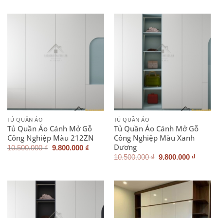
là:
tại
là:
tại
8.800.000 ₫.
là:
10.500.000 ₫.
là:
8.200.000 ₫.
9.800.
TỦ QUẦN ÁO
TỦ QUẦN ÁO
Tủ Quần Áo Cánh Mở Gỗ
Tủ Quần Áo Cánh Mở Gỗ
Công Nghiệp Màu 212ZN
Công Nghiệp Màu Xanh
Dương
Giá
Giá
10.500.000
₫
9.800.000
₫
gốc
hiện
Giá
Giá
10.500.000
₫
9.800.000
₫
là:
tại
gốc
hiện
10.500.000 ₫.
là:
là:
tại
9.800.000 ₫.
10.500.000 ₫.
là:
9.800.