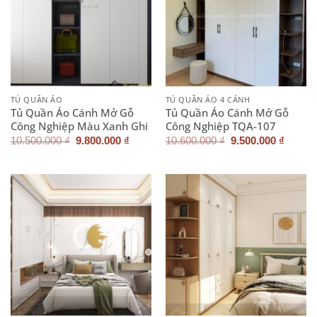
TỦ QUẦN ÁO
TỦ QUẦN ÁO 4 CÁNH
Tủ Quần Áo Cánh Mở Gỗ
Tủ Quần Áo Cánh Mở Gỗ
Công Nghiệp Màu Xanh Ghi
Công Nghiệp TQA-107
Giá
Giá
Giá
Giá
10.500.000
₫
9.800.000
₫
10.600.000
₫
9.500.000
₫
gốc
hiện
gốc
hiện
là:
tại
là:
tại
10.500.000 ₫.
là:
10.600.000 ₫.
là:
9.800.000 ₫.
9.500.