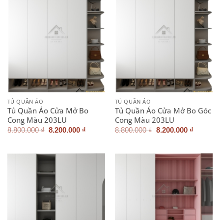
TỦ QUẦN ÁO
TỦ QUẦN ÁO
Tủ Quần Áo Cửa Mở Bo
Tủ Quần Áo Cửa Mở Bo Góc
Cong Màu 203LU
Cong Màu 203LU
Giá
Giá
Giá
Giá
8.800.000
₫
8.200.000
₫
8.800.000
₫
8.200.000
₫
gốc
hiện
gốc
hiện
là:
tại
là:
tại
8.800.000 ₫.
là:
8.800.000 ₫.
là:
8.200.000 ₫.
8.200.0