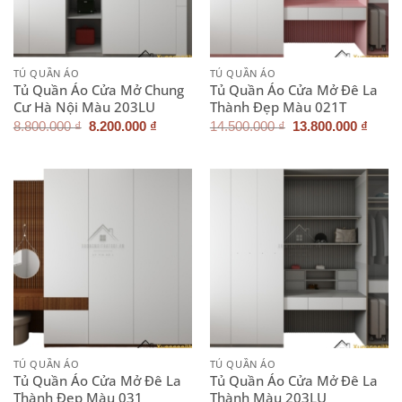
TỦ QUẦN ÁO
TỦ QUẦN ÁO
Tủ Quần Áo Cửa Mở Chung
Tủ Quần Áo Cửa Mở Đê La
Cư Hà Nội Màu 203LU
Thành Đẹp Màu 021T
Giá
Giá
Giá
Giá
8.800.000
₫
8.200.000
₫
14.500.000
₫
13.800.000
₫
gốc
hiện
gốc
hiện
là:
tại
là:
tại
8.800.000 ₫.
là:
14.500.000 ₫.
là:
8.200.000 ₫.
13.80
TỦ QUẦN ÁO
TỦ QUẦN ÁO
Tủ Quần Áo Cửa Mở Đê La
Tủ Quần Áo Cửa Mở Đê La
Thành Đẹp Màu 031
Thành Màu 203LU