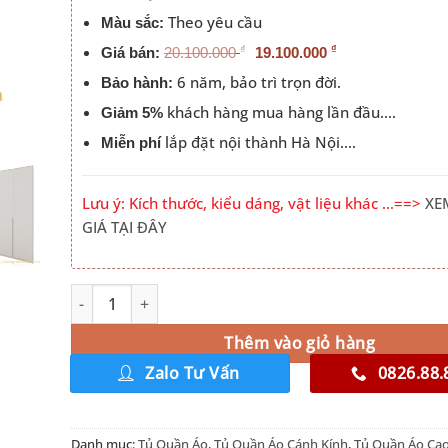
Theo yêu cầu
Màu sắc:
₫
₫
Giá bán:
20.100.000
19.100.000
6 năm, bảo trì trọn đời.
Bảo hành:
khách hàng mua hàng lần đầu….
Giảm 5%
lắp đặt nội thành Hà Nội….
Miễn phí
Lưu ý: Kích thước, kiểu dáng, vật liệu khác …==>
XE
GIÁ TẠI ĐÂY
Giá Tủ Quần Áo Cánh Kính số lượng
Alternative:
Thêm vào giỏ hàng
Zalo Tư Vấn
0826.88.
Danh mục:
Tủ Quần Áo
,
Tủ Quần Áo Cánh Kính
,
Tủ Quần Áo Ca