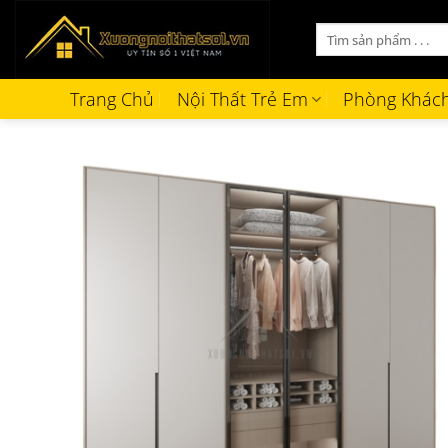
Bỏ
Tìm
qua
kiếm:
nội
dung
Trang Chủ
Nội Thất Trẻ Em
Phòng Khác