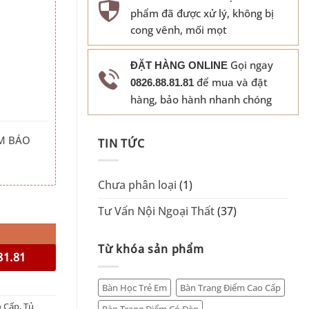
phẩm đã được xử lý, không bị
cong vênh, mối mọt
Gọi ngay
ĐẶT HÀNG ONLINE
để mua và đặt
0826.88.81.81
hàng, bảo hành nhanh chóng
M BÁO
TIN TỨC
Chưa phân loại
(1)
Tư Vấn Nội Ngoại Thất
(37)
Từ khóa sản phẩm
81.81
Bàn Học Trẻ Em
Bàn Trang Điểm Cao Cấp
o Cấp
,
Tủ
Bàn Trang Điểm Có Đèn