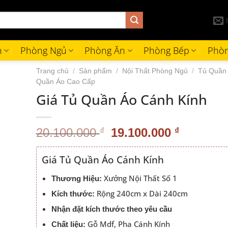
h
Phòng Ngủ
Phòng Ăn
Phòng Bếp
Phòn
Trang chủ
/
Sản phẩm
/
Nội Thất Phòng Ngủ
/
Tủ Quần
Quần Áo Cao Cấp
Giá Tủ Quần Áo Cánh Kính
Giá
Giá
20.100.000
₫
19.100.000
₫
gốc
hiện
là:
tại
Giá Tủ Quần Áo Cánh Kính
20.100.000 ₫.
là:
19.100.0
Xưởng Nội Thất Số 1
Thương Hiệu:
Rộng 240cm x Dài 240cm
Kích thước:
Nhận đặt kích thước theo yêu cầu
Gỗ Mdf, Pha Cánh Kính
Chất liệu: