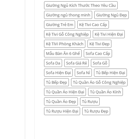
Giường Ngủ Kích Thước Theo Yêu Cầu
Giường ngủ thong minh
Giường Ngủ Đẹp
Giường Trẻ Em
Kệ Tivi Cao Cấp
Kệ Tivi Gỗ Công Nghiệp
Kệ Tivi Hiện Đại
Kệ TiVi Phòng Khách
Kệ Tivi Đẹp
Mẫu Bàn Ăn 6 Ghế
Sofa Cao Cấp
Sofa Da
Sofa Giá Rẻ
Sofa Gỗ
Sofa Hiện Đại
Sofa Nỉ
Tủ Bếp Hiện Đại
Tủ Bếp Đẹp
Tủ Quần Áo Gỗ Công Nghiệp
Tủ Quần Áo Hiện Đại
Tủ Quần Áo Kính
Tủ Quần Áo Đẹp
Tủ Rượu
Tủ Rượu Hiện Đại
Tủ Rượu Đẹp