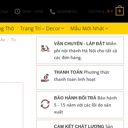
Giỏ hàng /
Email
09:00 - 19:00
0826888181
0
0
₫
g Thờ
Trang Trí – Decor
Mẫu Mới Nhất
 Áo
/
Tủ
Miễn
VẬN CHUYỂN - LẮP ĐẶT
phí nội thành Hà Nội cho tất cả
các đơn hàng.
Phương thức
THANH TOÁN
thanh toán linh hoạt
Bảo hành
BẢO HÀNH ĐỔI TRẢ
00 ₫.
5 - 15 năm với các lỗi do sản
xuất
Sản
CAM KẾT CHẤT LƯỢNG