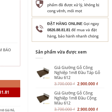
phẩm đã được xử lý, không bị
cong vênh, mối mọt
Gọi ngay
ĐẶT HÀNG ONLINE
để mua và đặt
0826.88.81.81
hàng, bảo hành nhanh chóng
M BÁO
Sản phẩm vừa được xem
Giá Giường Gỗ Công
Nghiệp 1m8 Đầu Táp Gỗ
Màu 612
Giá
Giá
3.700.000
₫
2.900.000
₫
gốc
hiện
81.81
Giá Giường Gỗ Công
là:
tại
Nghiệp 1m8 Đầu Cộng
3.700.000 ₫.
là:
Màu 612
2.900.0
Giá
Giá
3.700.000
₫
2.900.000
₫
m8 Giá Rẻ
,