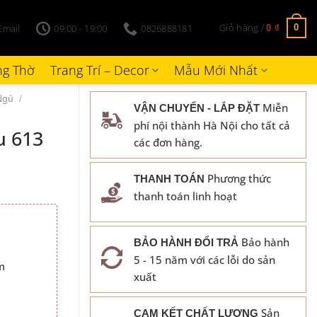
Giỏ hàng /
Email
09:00 - 19:00
0826888181
0
0
₫
g Thờ
Trang Trí – Decor
Mẫu Mới Nhất
Ngủ
/
Miễn
VẬN CHUYỂN - LẮP ĐẶT
phí nội thành Hà Nội cho tất cả
u 613
các đơn hàng.
Phương thức
THANH TOÁN
thanh toán linh hoạt
Bảo hành
BẢO HÀNH ĐỔI TRẢ
₫.
5 - 15 năm với các lỗi do sản
m
xuất
Sản
CAM KẾT CHẤT LƯỢNG