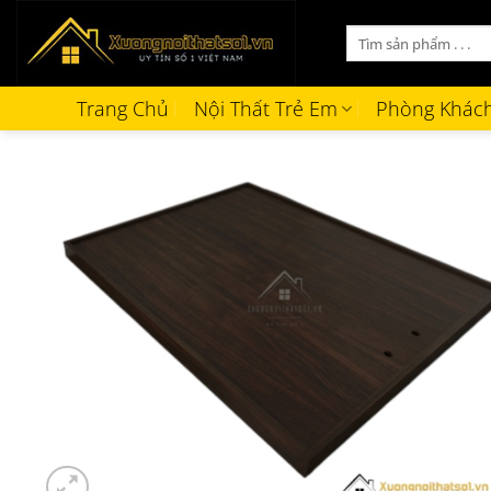
Bỏ
Tìm
qua
kiếm:
nội
dung
Trang Chủ
Nội Thất Trẻ Em
Phòng Khác