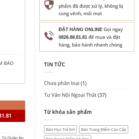
phẩm đã được xử lý, không bị
cong vênh, mối mọt
Gọi ngay
ĐẶT HÀNG ONLINE
để mua và đặt
0826.88.81.81
hàng, bảo hành nhanh chóng
M BÁO
TIN TỨC
Chưa phân loại
(1)
Tư Vấn Nội Ngoại Thất
(37)
Từ khóa sản phẩm
81.81
Bàn Học Trẻ Em
Bàn Trang Điểm Cao Cấp
,
Tủ Quần Áo
Bàn Trang Điểm Có Đèn