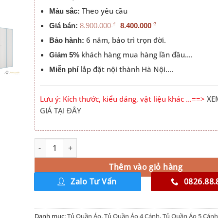
Theo yêu cầu
Màu sắc:
₫
₫
Giá bán:
8.900.000
8.400.000
6 năm, bảo trì trọn đời.
Bảo hành:
khách hàng mua hàng lần đầu….
Giảm 5%
lắp đặt nội thành Hà Nội….
Miễn phí
Lưu ý: Kích thước, kiểu dáng, vật liệu khác …==>
XE
GIÁ TẠI ĐÂY
Tủ Quần Áo Màu Vàng Cho Bé Trai số lượng
Alternative:
Thêm vào giỏ hàng
Zalo Tư Vấn
0826.88.
Danh mục:
Tủ Quần Áo
,
Tủ Quần Áo 4 Cánh
,
Tủ Quần Áo 5 Cánh