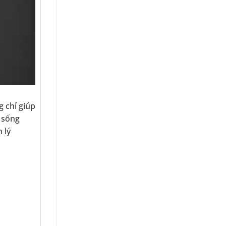
 chỉ giúp
 sống
 lý