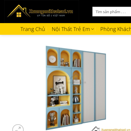
Bỏ
Tìm
qua
kiếm:
nội
dung
Trang Chủ
Nội Thất Trẻ Em
Phòng Khác