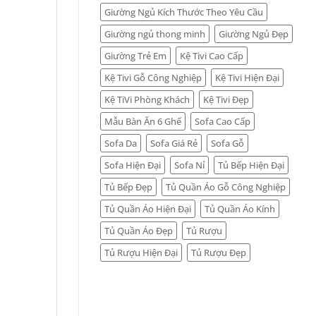
Giường Ngủ Kích Thước Theo Yêu Cầu
Giường ngủ thong minh
Giường Ngủ Đẹp
Giường Trẻ Em
Kệ Tivi Cao Cấp
Kệ Tivi Gỗ Công Nghiệp
Kệ Tivi Hiện Đại
Kệ TiVi Phòng Khách
Kệ Tivi Đẹp
Mẫu Bàn Ăn 6 Ghế
Sofa Cao Cấp
Sofa Da
Sofa Giá Rẻ
Sofa Gỗ
Sofa Hiện Đại
Sofa Nỉ
Tủ Bếp Hiện Đại
Tủ Bếp Đẹp
Tủ Quần Áo Gỗ Công Nghiệp
Tủ Quần Áo Hiện Đại
Tủ Quần Áo Kính
Tủ Quần Áo Đẹp
Tủ Rượu
Tủ Rượu Hiện Đại
Tủ Rượu Đẹp