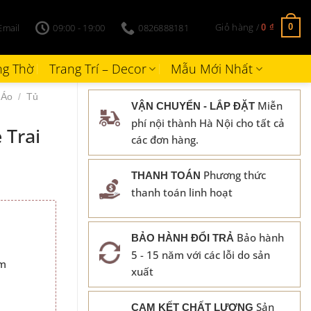
Giỏ hàng /
Email
09:00 - 19:00
0826888181
0
0
₫
g Thờ
Trang Trí – Decor
Mẫu Mới Nhất
 Áo
/
Tủ
Miễn
VẬN CHUYỂN - LẮP ĐẶT
phí nội thành Hà Nội cho tất cả
 Trai
các đơn hàng.
Phương thức
THANH TOÁN
thanh toán linh hoạt
Bảo hành
BẢO HÀNH ĐỔI TRẢ
₫.
5 - 15 năm với các lỗi do sản
cm
xuất
Sản
CAM KẾT CHẤT LƯỢNG