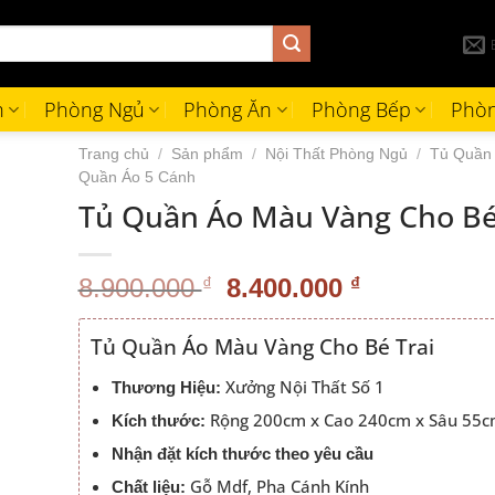
h
Phòng Ngủ
Phòng Ăn
Phòng Bếp
Phòn
Trang chủ
/
Sản phẩm
/
Nội Thất Phòng Ngủ
/
Tủ Quần
Quần Áo 5 Cánh
Tủ Quần Áo Màu Vàng Cho Bé
Giá
Giá
8.900.000
₫
8.400.000
₫
gốc
hiện
là:
tại
Tủ Quần Áo Màu Vàng Cho Bé Trai
8.900.000 ₫.
là:
8.400.000 
Xưởng Nội Thất Số 1
Thương Hiệu:
Rộng 200cm x Cao 240cm x Sâu 55
Kích thước:
Nhận đặt kích thước theo yêu cầu
Gỗ Mdf, Pha Cánh Kính
Chất liệu: