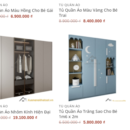
N ÁO
TỦ QUẦN ÁO
Tủ Quần Áo Màu Vàng Cho Bé
n Áo Màu Hồng Cho Bé Gái
Trai
Giá
Giá
000
₫
6.900.000
₫
gốc
hiện
Giá
Giá
8.900.000
₫
8.400.000
₫
là:
tại
gốc
hiện
7.800.000 ₫.
là:
là:
tại
6.900.000 ₫.
8.900.000 ₫.
là:
8.400.000 ₫.
+
N ÁO
TỦ QUẦN ÁO
Tủ Quần Áo Trăng Sao Cho Bé
n Áo Nhôm Kính Hiện Đại
1m6 x 2m
Giá
Giá
.000
₫
19.100.000
₫
gốc
hiện
Giá
Giá
6.500.000
₫
5.800.000
₫
là:
tại
gốc
hiện
20.100.000 ₫.
là: