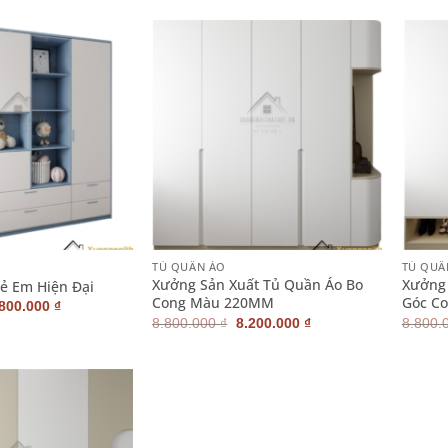
:
tại
là:
tại
600.000 ₫.
là:
8.900.000 ₫.
là:
6.600.000 ₫.
8.400.000 ₫.
+
+
TỦ QUẦN ÁO
TỦ QUẦ
Xưởng Sản Xuất Tủ Quần Áo Bo
Xưởng 
ẻ Em Hiện Đại
Cong Màu 220MM
Góc C
iá
Giá
.800.000
₫
ốc
hiện
Giá
Giá
8.800.000
₫
8.200.000
₫
8.800.
:
tại
gốc
hiện
300.000 ₫.
là:
là:
tại
6.800.000 ₫.
8.800.000 ₫.
là:
8.200.000 ₫.