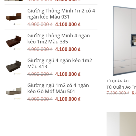
là
7.
gốc
hiện
Giường Thông Minh 1m2 có 4
là:
tại
ngăn kéo Màu 031
6.800.000 ₫.
là:
Giá
Giá
5.000.000 ₫.
4.900.000
₫
4.100.000
₫
gốc
hiện
Giường Thông Minh 4 ngăn
là:
tại
kéo 1m2 Màu 335
4.900.000 ₫.
là:
Giá
Giá
4.100.000 ₫.
4.900.000
₫
4.100.000
₫
gốc
hiện
Giường ngủ 4 ngăn kéo 1m2
là:
tại
Màu 413
4.900.000 ₫.
là:
+
Giá
Giá
4.100.000 ₫.
4.900.000
₫
4.100.000
₫
gốc
hiện
TỦ QUẦN ÁO
Giường ngủ 1m2 có 4 ngăn
là:
tại
Tủ Quần Áo Tr
kéo Gỗ Mdf Màu 501
4.900.000 ₫.
là:
G
7.300.000
₫
6
g
Giá
Giá
4.100.000 ₫.
4.900.000
₫
4.100.000
₫
là
gốc
hiện
7.
là:
tại
4.900.000 ₫.
là:
4.100.000 ₫.