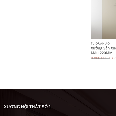
+
TỦ QUẦN ÁO
Xưởng Sản Xu
Màu 220MM
G
8.800.000
₫
8
g
là
8.
XƯỞNG NỘI THẤT SỐ 1