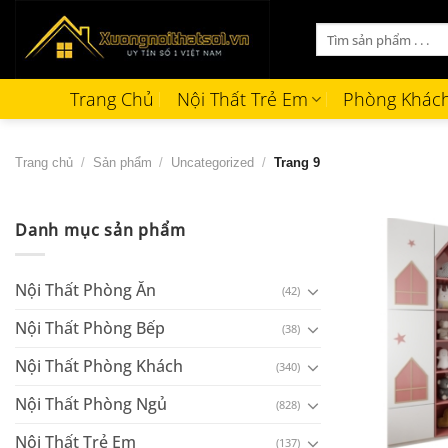
Bỏ
Tìm
qua
kiếm:
nội
dung
Trang Chủ
Nội Thất Trẻ Em
Phòng Khác
Trang chủ
/
Sản phẩm
/
Uncategorized
/
Trang 9
Danh mục sản phẩm
Nội Thất Phòng Ăn
(42)
Nội Thất Phòng Bếp
(38)
Nội Thất Phòng Khách
(340)
Nội Thất Phòng Ngủ
(828)
+
Nội Thất Trẻ Em
(137)