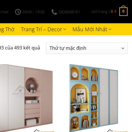
Giỏ hàng /
Email
09:00 - 19:00
0826888181
0
0
₫
g Thờ
Trang Trí – Decor
Mẫu Mới Nhất
93 của 493 kết quả
+