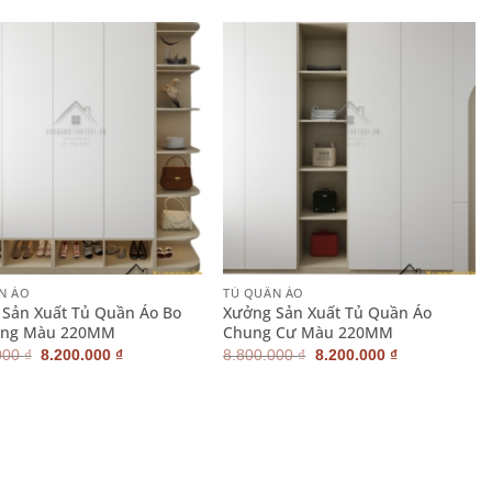
là:
tại
19.100.000 ₫.
6.500.000 ₫.
là:
5.800.000 ₫.
+
N ÁO
TỦ QUẦN ÁO
Sản Xuất Tủ Quần Áo Bo
Xưởng Sản Xuất Tủ Quần Áo
ong Màu 220MM
Chung Cư Màu 220MM
Giá
Giá
Giá
Giá
000
₫
8.200.000
₫
8.800.000
₫
8.200.000
₫
gốc
hiện
gốc
hiện
là:
tại
là:
tại
8.800.000 ₫.
là:
8.800.000 ₫.
là:
8.200.000 ₫.
8.200.000 ₫.