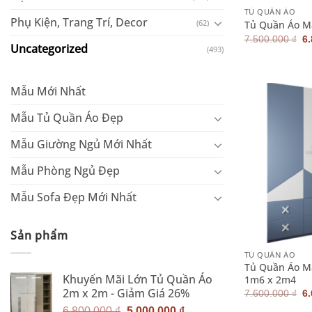
TỦ QUẦN ÁO
Phụ Kiện, Trang Trí, Decor
(62)
Tủ Quần Áo M
G
7.500.000
₫
6
Uncategorized
g
(493)
là
7.
Mẫu Mới Nhất
Mẫu Tủ Quần Áo Đẹp
Mẫu Giường Ngủ Mới Nhất
Mẫu Phòng Ngủ Đẹp
Mẫu Sofa Đẹp Mới Nhất
+
Sản phẩm
TỦ QUẦN ÁO
Tủ Quần Áo M
Khuyến Mãi Lớn Tủ Quần Áo
1m6 x 2m4
2m x 2m - Giảm Giá 26%
G
7.600.000
₫
6
g
Giá
Giá
6.800.000
₫
5.000.000
₫