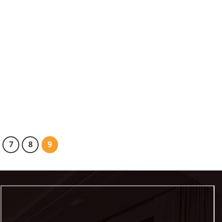
7
8
9