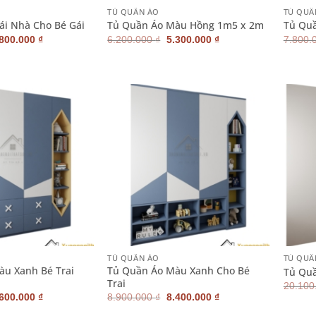
TỦ QUẦN ÁO
TỦ QUẦ
ái Nhà Cho Bé Gái
Tủ Quần Áo Màu Hồng 1m5 x 2m
Tủ Quầ
iá
Giá
Giá
Giá
.800.000
₫
6.200.000
₫
5.300.000
₫
7.800.
ốc
hiện
gốc
hiện
:
tại
là:
tại
500.000 ₫.
là:
6.200.000 ₫.
là:
6.800.000 ₫.
5.300.000 ₫.
+
+
TỦ QUẦN ÁO
TỦ QUẦ
àu Xanh Bé Trai
Tủ Quần Áo Màu Xanh Cho Bé
Tủ Quầ
Trai
20.100
iá
Giá
Giá
Giá
.600.000
₫
8.900.000
₫
8.400.000
₫
ốc
hiện
gốc
hiện