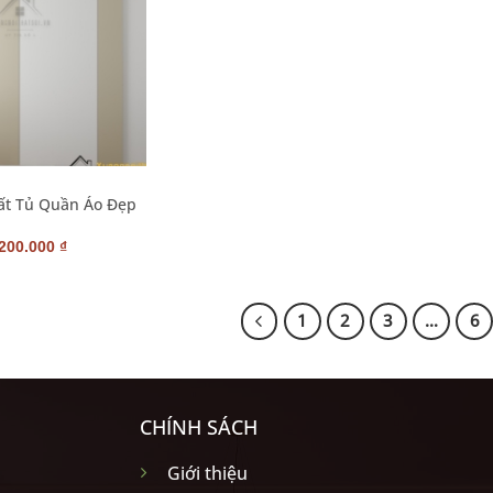
ất Tủ Quần Áo Đẹp
iá
Giá
.200.000
₫
ốc
hiện
:
tại
800.000 ₫.
là:
8.200.000 ₫.
1
2
3
…
6
CHÍNH SÁCH
Giới thiệu