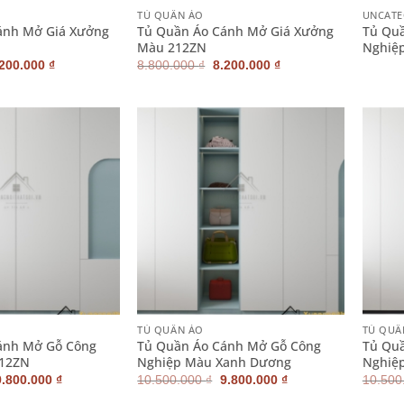
TỦ QUẦN ÁO
UNCATE
ánh Mở Giá Xưởng
Tủ Quần Áo Cánh Mở Giá Xưởng
Tủ Qu
Màu 212ZN
Nghiệ
iá
Giá
Giá
Giá
.200.000
₫
8.800.000
₫
8.200.000
₫
ốc
hiện
gốc
hiện
:
tại
là:
tại
800.000 ₫.
là:
8.800.000 ₫.
là:
8.200.000 ₫.
8.200.000 ₫.
+
+
TỦ QUẦN ÁO
TỦ QUẦ
ánh Mở Gỗ Công
Tủ Quần Áo Cánh Mở Gỗ Công
Tủ Qu
212ZN
Nghiệp Màu Xanh Dương
Nghiệ
Giá
Giá
Giá
Giá
9.800.000
₫
10.500.000
₫
9.800.000
₫
10.500
gốc
hiện
gốc
hiện