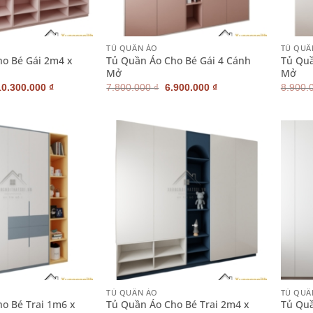
+
+
TỦ QUẦN ÁO
TỦ QUẦ
o Bé Gái 2m4 x
Tủ Quần Áo Cho Bé Gái 4 Cánh
Tủ Quầ
Mở
Mở
Giá
Giá
Giá
Giá
10.300.000
₫
7.800.000
₫
6.900.000
₫
8.900.
gốc
hiện
gốc
hiện
à:
tại
là:
tại
11.200.000 ₫.
là:
7.800.000 ₫.
là:
10.300.000 ₫.
6.900.000 ₫.
+
+
TỦ QUẦN ÁO
TỦ QUẦ
o Bé Trai 1m6 x
Tủ Quần Áo Cho Bé Trai 2m4 x
Tủ Qu