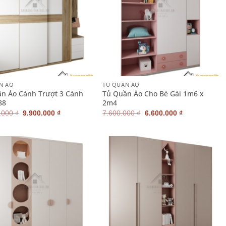
+
N ÁO
TỦ QUẦN ÁO
n Áo Cánh Trượt 3 Cánh
Tủ Quần Áo Cho Bé Gái 1m6 x
88
2m4
Giá
Giá
Giá
Giá
.000
₫
9.900.000
₫
7.600.000
₫
6.600.000
₫
gốc
hiện
gốc
hiện
là:
tại
là:
tại
10.500.000 ₫.
là:
7.600.000 ₫.
là:
9.900.000 ₫.
6.600.000 ₫.