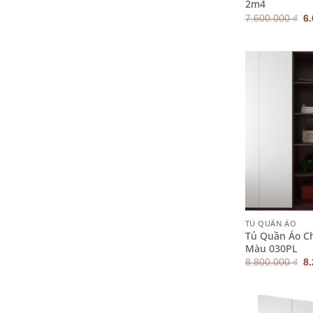
2m4
G
7.600.000
₫
6
g
là
7.
+
TỦ QUẦN ÁO
Tủ Quần Áo C
Màu 030PL
G
8.800.000
₫
8
g
là
8.