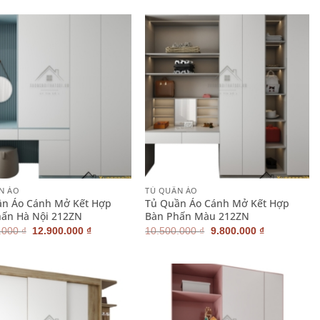
là:
tại
là:
tại
10.500.000 ₫.
là:
16.800.000 ₫.
là:
9.800.000 ₫.
15.600.000
+
N ÁO
TỦ QUẦN ÁO
ần Áo Cánh Mở Kết Hợp
Tủ Quần Áo Cánh Mở Kết Hợp
ấn Hà Nội 212ZN
Bàn Phấn Màu 212ZN
Giá
Giá
Giá
Giá
.000
₫
12.900.000
₫
10.500.000
₫
9.800.000
₫
gốc
hiện
gốc
hiện
là:
tại
là:
tại
14.800.000 ₫.
là:
10.500.000 ₫.
là:
12.900.000 ₫.
9.800.000 ₫