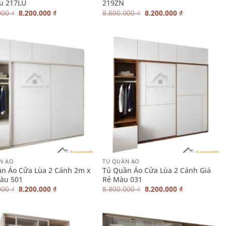
u 217LU
219ZN
Giá
Giá
Giá
Giá
000
₫
8.200.000
₫
8.800.000
₫
8.200.000
₫
gốc
hiện
gốc
hiện
là:
tại
là:
tại
8.800.000 ₫.
là:
8.800.000 ₫.
là:
8.200.000 ₫.
8.200.000 ₫.
+
N ÁO
TỦ QUẦN ÁO
n Áo Cửa Lùa 2 Cánh 2m x
Tủ Quần Áo Cửa Lùa 2 Cánh Giá
àu 501
Rẻ Màu 031
Giá
Giá
Giá
Giá
000
₫
8.200.000
₫
8.800.000
₫
8.200.000
₫
gốc
hiện
gốc
hiện
là:
tại
là:
tại
8.800.000 ₫.
là:
8.800.000 ₫.
là:
8.200.000 ₫.
8.200.000 ₫.