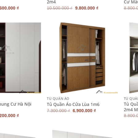
2m4
Cư Mà
iá
Giá
Giá
Giá
.600.000
₫
10.500.000
₫
9.800.000
₫
8.800.
ốc
hiện
gốc
hiện
:
tại
là:
tại
600.000 ₫.
là:
10.500.000 ₫.
là:
6.600.000 ₫.
9.800.000 ₫.
+
+
TỦ QUẦN ÁO
TỦ QUẦ
hung Cư Hà Nội
Tủ Quầ
Tủ Quần Áo Cửa Lùa 1m6
2m4 M
Giá
Giá
7.300.000
₫
6.900.000
₫
gốc
hiện
iá
Giá
.200.000
₫
8.800.
là:
tại
ốc
hiện
7.300.000 ₫.
là:
:
tại
6.900.000 ₫.
800.000 ₫.
là:
8.200.000 ₫.