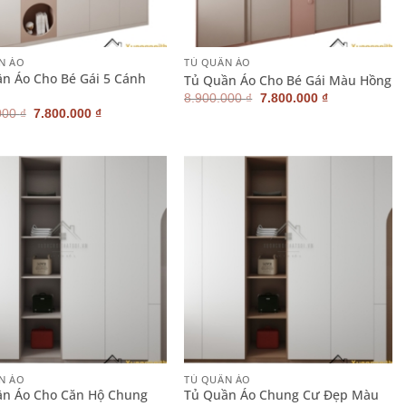
+
N ÁO
TỦ QUẦN ÁO
n Áo Cho Bé Gái 5 Cánh
Tủ Quần Áo Cho Bé Gái Màu Hồng
Giá
Giá
8.900.000
₫
7.800.000
₫
gốc
hiện
Giá
Giá
000
₫
7.800.000
₫
là:
tại
gốc
hiện
8.900.000 ₫.
là:
là:
tại
7.800.000 ₫.
8.900.000 ₫.
là:
7.800.000 ₫.
+
N ÁO
TỦ QUẦN ÁO
ần Áo Cho Căn Hộ Chung
Tủ Quần Áo Chung Cư Đẹp Màu