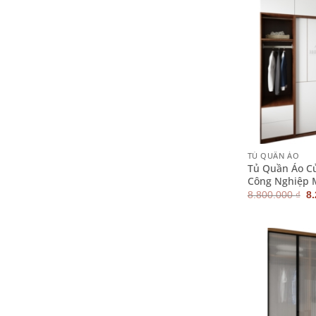
+
TỦ QUẦN ÁO
Tủ Quần Áo C
Công Nghiệp 
G
8.800.000
₫
8
g
là
8.