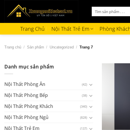
Bỏ
Tìm
qua
kiếm:
nội
dung
Trang Chủ
Nội Thất Trẻ Em
Phòng Khác
Trang chủ
/
Sản phẩm
/
Uncategorized
/
Trang 7
Danh mục sản phẩm
Nội Thất Phòng Ăn
(42)
Nội Thất Phòng Bếp
(38)
Nội Thất Phòng Khách
(340)
Nội Thất Phòng Ngủ
(828)
+
Nội Thất Trẻ Em
(137)