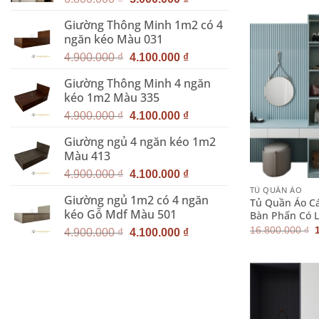
l
gốc
hiện
Giường Thông Minh 1m2 có 4
là:
tại
ngăn kéo Màu 031
6.800.000 ₫.
là:
Giá
Giá
5.000.000 ₫.
4.900.000
₫
4.100.000
₫
gốc
hiện
Giường Thông Minh 4 ngăn
là:
tại
kéo 1m2 Màu 335
4.900.000 ₫.
là:
Giá
Giá
4.100.000 ₫.
4.900.000
₫
4.100.000
₫
gốc
hiện
Giường ngủ 4 ngăn kéo 1m2
là:
tại
Màu 413
4.900.000 ₫.
là:
+
Giá
Giá
4.100.000 ₫.
4.900.000
₫
4.100.000
₫
gốc
hiện
TỦ QUẦN ÁO
Giường ngủ 1m2 có 4 ngăn
là:
tại
Tủ Quần Áo C
kéo Gỗ Mdf Màu 501
Bàn Phấn Có 
4.900.000 ₫.
là:
16.800.000
₫
Giá
Giá
4.100.000 ₫.
4.900.000
₫
4.100.000
₫
gốc
hiện
l
là:
tại
4.900.000 ₫.
là:
4.100.000 ₫.