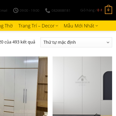
Giỏ hàng /
Email
09:00 - 19:00
0826888181
0
0
₫
g Thờ
Trang Trí – Decor
Mẫu Mới Nhất
20 của 493 kết quả
+