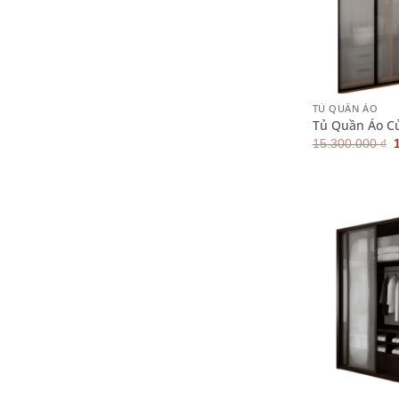
+
TỦ QUẦN ÁO
Tủ Quần Áo Cử
15.300.000
₫
l
+