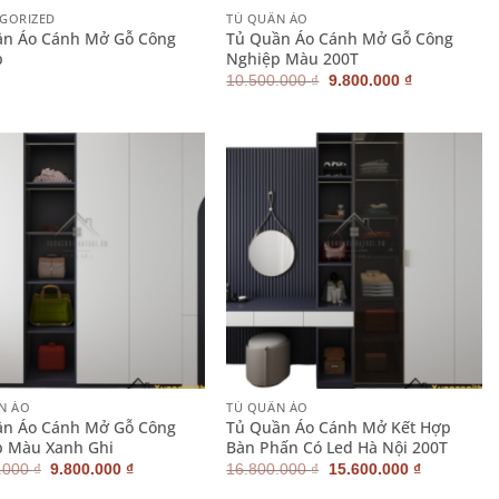
GORIZED
TỦ QUẦN ÁO
ần Áo Cánh Mở Gỗ Công
Tủ Quần Áo Cánh Mở Gỗ Công
p
Nghiệp Màu 200T
Giá
Giá
10.500.000
₫
9.800.000
₫
gốc
hiện
là:
tại
10.500.000 ₫.
là:
9.800.000 ₫
+
N ÁO
TỦ QUẦN ÁO
ần Áo Cánh Mở Gỗ Công
Tủ Quần Áo Cánh Mở Kết Hợp
p Màu Xanh Ghi
Bàn Phấn Có Led Hà Nội 200T
Giá
Giá
Giá
Giá
.000
₫
9.800.000
₫
16.800.000
₫
15.600.000
₫
gốc
hiện
gốc
hiện