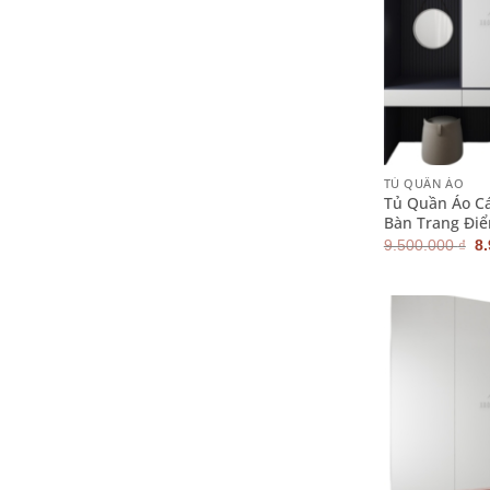
+
TỦ QUẦN ÁO
Tủ Quần Áo C
Bàn Trang Điể
G
9.500.000
₫
8
g
là
9.