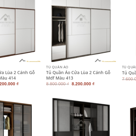
+
+
TỦ QUẦN ÁO
TỦ QUẦ
ửa Lùa 2 Cánh Gỗ
Tủ Quần Áo Cửa Lùa 2 Cánh Gỗ
Tủ Quầ
Màu 414
Mdf Màu 413
7.600.
iá
Giá
Giá
Giá
.200.000
₫
8.800.000
₫
8.200.000
₫
ốc
hiện
gốc
hiện
:
tại
là:
tại
800.000 ₫.
là:
8.800.000 ₫.
là:
8.200.000 ₫.
8.200.000 ₫.