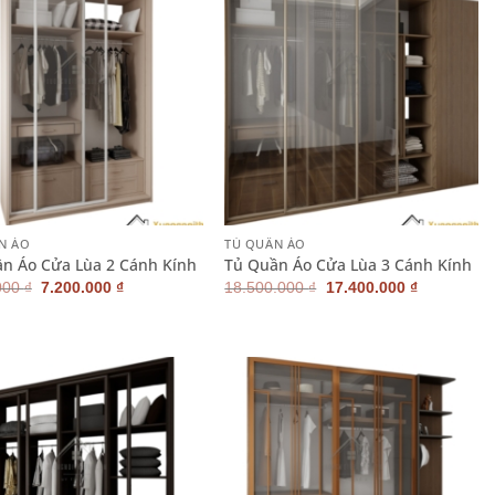
+
N ÁO
TỦ QUẦN ÁO
n Áo Cửa Lùa 2 Cánh Kính
Tủ Quần Áo Cửa Lùa 3 Cánh Kính
Giá
Giá
Giá
Giá
000
₫
7.200.000
₫
18.500.000
₫
17.400.000
₫
gốc
hiện
gốc
hiện
là:
tại
là:
tại
7.600.000 ₫.
là:
18.500.000 ₫.
là:
7.200.000 ₫.
17.400.000