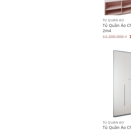
+
TỦ QUẦN ÁO
Tủ Quần Áo Ch
2m4
11.200.000
₫
l
+
TỦ QUẦN ÁO
Tủ Quần Áo Ch