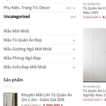
TỦ QUẦN ÁO
Phụ Kiện, Trang Trí, Decor
Tủ Quần Áo C
(62)
Màu 200T
Uncategorized
G
(493)
8.800.000
₫
8
g
là
8.
Mẫu Mới Nhất
Mẫu Tủ Quần Áo Đẹp
Mẫu Giường Ngủ Mới Nhất
Mẫu Phòng Ngủ Đẹp
Mẫu Sofa Đẹp Mới Nhất
+
Sản phẩm
TỦ QUẦN ÁO
Tủ Quần Áo C
Khuyến Mãi Lớn Tủ Quần Áo
Nghiệp Màu 
2m x 2m - Giảm Giá 26%
10.500.000
₫
Giá
Giá
6.800.000
₫
5.000.000
₫