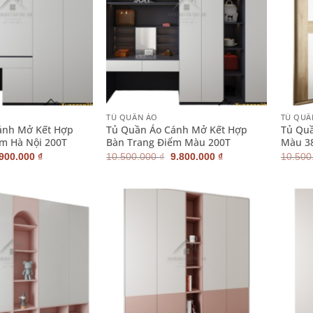
+
+
TỦ QUẦN ÁO
TỦ QUẦ
ánh Mở Kết Hợp
Tủ Quần Áo Cánh Mở Kết Hợp
Tủ Quầ
m Hà Nội 200T
Bàn Trang Điểm Màu 200T
Màu 3
iá
Giá
Giá
Giá
.900.000
₫
10.500.000
₫
9.800.000
₫
10.500
ốc
hiện
gốc
hiện
:
tại
là:
tại
500.000 ₫.
là:
10.500.000 ₫.
là:
8.900.000 ₫.
9.800.000 ₫.