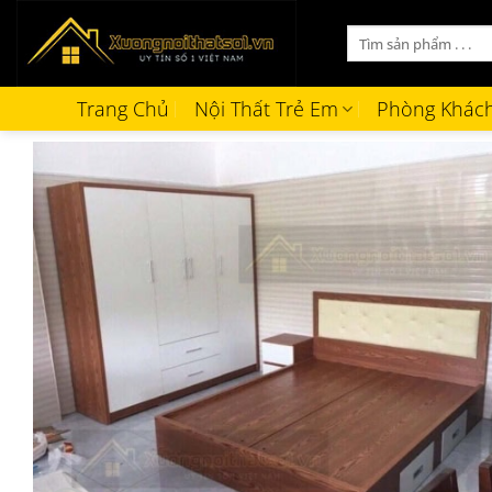
Bỏ
Tìm
qua
kiếm:
nội
dung
Trang Chủ
Nội Thất Trẻ Em
Phòng Khác