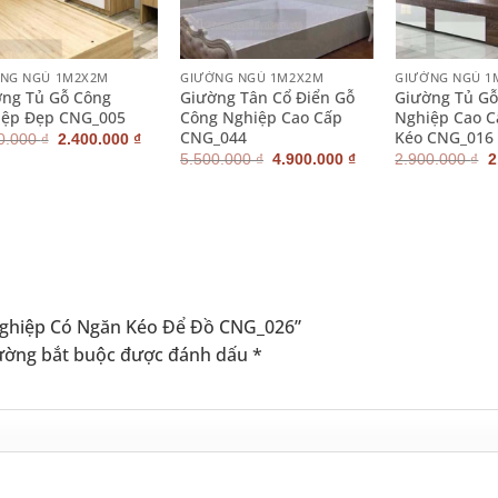
+
+
NG NGỦ 1M2X2M
GIƯỜNG NGỦ 1M2X2M
GIƯỜNG NGỦ 1
ng Tủ Gỗ Công
Giường Tân Cổ Điển Gỗ
Giường Tủ Gỗ
iệp Đẹp CNG_005
Công Nghiệp Cao Cấp
Nghiệp Cao C
CNG_044
Kéo CNG_016
Giá
Giá
0.000
₫
2.400.000
₫
gốc
hiện
Giá
Giá
G
5.500.000
₫
4.900.000
₫
2.900.000
₫
2
là:
tại
gốc
hiện
g
2.900.000 ₫.
là:
là:
tại
l
2.400.000 ₫.
5.500.000 ₫.
là:
2
 ₫.
4.900.000 ₫.
 Nghiệp Có Ngăn Kéo Để Đồ CNG_026”
ường bắt buộc được đánh dấu
*