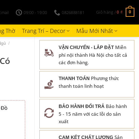
Giỏ hàng /
Email
09:00 - 19:00
0826888181
0
0
₫
g Thờ
Trang Trí – Decor
Mẫu Mới Nhất
Ngủ
/
Miễn
VẬN CHUYỂN - LẮP ĐẶT
phí nội thành Hà Nội cho tất cả
 Có
các đơn hàng.
Phương thức
THANH TOÁN
thanh toán linh hoạt
Bảo hành
BẢO HÀNH ĐỔI TRẢ
 Đồ
5 - 15 năm với các lỗi do sản
₫.
xuất
Sản
CAM KẾT CHẤT LƯỢNG