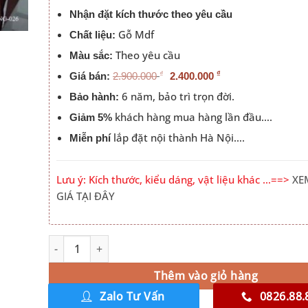
Nhận đặt kích thước theo yêu cầu
Gỗ Mdf
Chất liệu:
Theo yêu cầu
Màu sắc:
₫
₫
Giá bán:
2.900.000
2.400.000
6 năm, bảo trì trọn đời.
Bảo hành:
khách hàng mua hàng lần đầu….
Giảm 5%
lắp đặt nội thành Hà Nội….
Miễn phí
Lưu ý: Kích thước, kiểu dáng, vật liệu khác …==>
XE
GIÁ TẠI ĐÂY
Giường Ngủ Gỗ Công Nghiệp Có Ngăn Kéo Để Đồ CNG_0
Alternative:
Thêm vào giỏ hàng
Zalo Tư Vấn
0826.88.