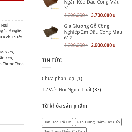
Ngăn Kéo Đầu Cong Màu
4.200.000 ₫.
là:
31
3.700.0
Giá
Giá
4.200.000
₫
3.700.000
₫
gốc
hiện
 Ngủ
Giá Giường Gỗ Công
là:
tại
Ngủ Có Ngăn
Nghiệp 2m Đầu Cong Màu
4.200.000 ₫.
là:
ủ Kích Thước
612
3.700.0
Giá
Giá
4.200.000
₫
2.900.000
₫
gốc
hiện
1m6x2m
,
là:
tại
ăn Kéo
,
TIN TỨC
4.200.000 ₫.
là:
h Thước Theo
2.900.0
Chưa phân loại
(1)
Tư Vấn Nội Ngoại Thất
(37)
Từ khóa sản phẩm
Bàn Học Trẻ Em
Bàn Trang Điểm Cao Cấp
Bàn Trang Điểm Có Đèn