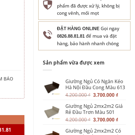
phẩm đã được xử lý, không bị
cong vênh, mối mọt
Gọi ngay
ĐẶT HÀNG ONLINE
để mua và đặt
0826.88.81.81
hàng, bảo hành nhanh chóng
Sản phẩm vừa được xem
M BÁO
Giường Ngủ Có Ngăn Kéo
Hà Nội Đầu Cong Màu 613
Giá
Giá
4.200.000
₫
3.700.000
₫
gốc
hiện
Giường Ngủ 2mx2m2 Giá
26 số lượng
là:
tại
Rẻ Đầu Trơn Màu 501
4.200.000 ₫.
là:
Giá
Giá
3.700.0
4.200.000
₫
3.700.000
₫
gốc
hiện
81.81
Giường Ngủ 2mx2m2 Có
là:
tại