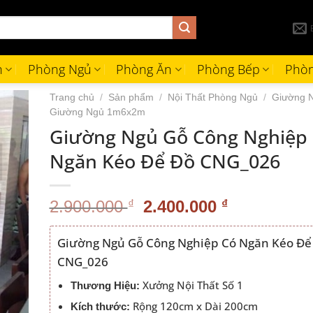
h
Phòng Ngủ
Phòng Ăn
Phòng Bếp
Phòn
Trang chủ
/
Sản phẩm
/
Nội Thất Phòng Ngủ
/
Giường 
Giường Ngủ 1m6x2m
Giường Ngủ Gỗ Công Nghiệp
Ngăn Kéo Để Đồ CNG_026
Giá
Giá
2.900.000
₫
2.400.000
₫
gốc
hiện
là:
tại
Giường Ngủ Gỗ Công Nghiệp Có Ngăn Kéo Để
2.900.000 ₫.
là:
CNG_026
2.400.000 
Xưởng Nội Thất Số 1
Thương Hiệu:
Rộng 120cm x Dài 200cm
Kích thước: