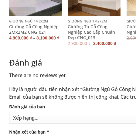
+
+
+
GIƯỜNG NGỦ 1M2X2M
GIƯỜNG NGỦ 1M2X2M
GIƯỜ
Giường Gỗ Công Nghiệp
Giường Tủ Gỗ Công
Giườ
M6
2Mx2M2 CNG_021
Nghiệp Cao Cấp Chuẩn
Ngh
Đep CNG_013
–
4.900.000
₫
8.100.000
₫
2.90
Giá
Giá
Giá
2.900.000
₫
2.400.000
₫
hiện
gốc
hiện
tại
là:
tại
.
là:
2.900.000 ₫.
là:
Đánh giá
3.100.000 ₫.
2.400.000
There are no reviews yet
Hãy là người đầu tiên nhận xét “Giường Ngủ Gỗ Công
Email của bạn sẽ không được hiển thị công khai.
Các tr
Alternative:
Đánh giá của bạn
Nhận xét của bạn
*