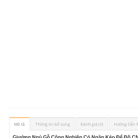
Mô tả
Thông tin bổ sung
Đánh giá (0)
Hướng Dẫn 
Giường Ngủ Gỗ Công Nghiệp Có Ngăn Kéo Để Đồ C